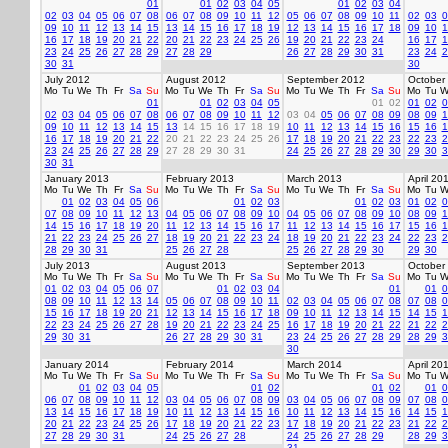
01
01
02
03
04
05
01
02
03
04
02
03
04
05
06
07
08
06
07
08
09
10
11
12
05
06
07
08
09
10
11
02
03
0
09
10
11
12
13
14
15
13
14
15
16
17
18
19
12
13
14
15
16
17
18
09
10
1
16
17
18
19
20
21
22
20
21
22
23
24
25
26
19
20
21
22
23
24
16
17
1
23
24
25
26
27
28
29
27
28
29
26
27
28
29
30
31
23
24
2
30
31
30
July 2012
August 2012
September 2012
October
Mo
Tu
We
Th
Fr
Sa
Su
Mo
Tu
We
Th
Fr
Sa
Su
Mo
Tu
We
Th
Fr
Sa
Su
Mo
Tu
W
01
01
02
03
04
05
01
02
01
02
0
02
03
04
05
06
07
08
06
07
08
09
10
11
12
03
04
05
06
07
08
09
08
09
1
09
10
11
12
13
14
15
13
14
15
16
17
18
19
10
11
12
13
14
15
16
15
16
1
16
17
18
19
20
21
22
20
21
22
23
24
25
26
17
18
19
20
21
22
23
22
23
2
23
24
25
26
27
28
29
27
28
29
30
31
24
25
26
27
28
29
30
29
30
3
30
31
January 2013
February 2013
March 2013
April 20
Mo
Tu
We
Th
Fr
Sa
Su
Mo
Tu
We
Th
Fr
Sa
Su
Mo
Tu
We
Th
Fr
Sa
Su
Mo
Tu
W
01
02
03
04
05
06
01
02
03
01
02
03
01
02
0
07
08
09
10
11
12
13
04
05
06
07
08
09
10
04
05
06
07
08
09
10
08
09
1
14
15
16
17
18
19
20
11
12
13
14
15
16
17
11
12
13
14
15
16
17
15
16
1
21
22
23
24
25
26
27
18
19
20
21
22
23
24
18
19
20
21
22
23
24
22
23
2
28
29
30
31
25
26
27
28
25
26
27
28
29
30
29
30
July 2013
August 2013
September 2013
October
Mo
Tu
We
Th
Fr
Sa
Su
Mo
Tu
We
Th
Fr
Sa
Su
Mo
Tu
We
Th
Fr
Sa
Su
Mo
Tu
W
01
02
03
04
05
06
07
01
02
03
04
01
01
0
08
09
10
11
12
13
14
05
06
07
08
09
10
11
02
03
04
05
06
07
08
07
08
0
15
16
17
18
19
20
21
12
13
14
15
16
17
18
09
10
11
12
13
14
15
14
15
1
22
23
24
25
26
27
28
19
20
21
22
23
24
25
16
17
18
19
20
21
22
21
22
2
29
30
31
26
27
28
29
30
31
23
24
25
26
27
28
29
28
29
3
30
January 2014
February 2014
March 2014
April 20
Mo
Tu
We
Th
Fr
Sa
Su
Mo
Tu
We
Th
Fr
Sa
Su
Mo
Tu
We
Th
Fr
Sa
Su
Mo
Tu
W
01
02
03
04
05
01
02
01
02
01
0
06
07
08
09
10
11
12
03
04
05
06
07
08
09
03
04
05
06
07
08
09
07
08
0
13
14
15
16
17
18
19
10
11
12
13
14
15
16
10
11
12
13
14
15
16
14
15
1
20
21
22
23
24
25
26
17
18
19
20
21
22
23
17
18
19
20
21
22
23
21
22
2
27
28
29
30
31
24
25
26
27
28
24
25
26
27
28
29
28
29
3
31