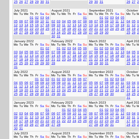
25
26
27
28
29
30
31
29
30
31
26
27
2
July 2021
August 2021
September 2021
October
Mo
Tu
We
Th
Fr
Sa
Su
Mo
Tu
We
Th
Fr
Sa
Su
Mo
Tu
We
Th
Fr
Sa
Su
Mo
Tu
W
01
02
03
04
01
01
02
03
04
05
05
06
07
08
09
10
11
02
03
04
05
06
07
08
06
07
08
09
10
11
12
04
05
0
12
13
14
15
16
17
18
09
10
11
12
13
14
15
13
14
15
16
17
18
19
11
12
1
19
20
21
22
23
24
25
16
17
18
19
20
21
22
20
21
22
23
24
25
26
18
19
2
26
27
28
29
30
31
23
24
25
26
27
28
29
27
28
29
30
25
26
2
30
31
January 2022
February 2022
March 2022
April 20
Mo
Tu
We
Th
Fr
Sa
Su
Mo
Tu
We
Th
Fr
Sa
Su
Mo
Tu
We
Th
Fr
Sa
Su
Mo
Tu
W
01
02
01
02
03
04
05
06
01
02
03
04
05
06
03
04
05
06
07
08
09
07
08
09
10
11
12
13
07
08
09
10
11
12
13
04
05
0
10
11
12
13
14
15
16
14
15
16
17
18
19
20
14
15
16
17
18
19
20
11
12
1
17
18
19
20
21
22
23
21
22
23
24
25
26
27
21
22
23
24
25
26
18
19
2
24
25
26
27
28
29
30
28
28
29
30
31
25
26
2
31
July 2022
August 2022
September 2022
October
Mo
Tu
We
Th
Fr
Sa
Su
Mo
Tu
We
Th
Fr
Sa
Su
Mo
Tu
We
Th
Fr
Sa
Su
Mo
Tu
W
01
02
03
01
02
03
04
05
06
07
01
02
03
04
04
05
06
07
08
09
10
08
09
10
11
12
13
14
05
06
07
08
09
10
11
03
04
0
11
12
13
14
15
16
17
15
16
17
18
19
20
21
12
13
14
15
16
17
18
10
11
1
18
19
20
21
22
23
24
22
23
24
25
26
27
28
19
20
21
22
23
24
25
17
18
1
25
26
27
28
29
30
31
29
30
31
26
27
28
29
30
24
25
2
31
January 2023
February 2023
March 2023
April 20
Mo
Tu
We
Th
Fr
Sa
Su
Mo
Tu
We
Th
Fr
Sa
Su
Mo
Tu
We
Th
Fr
Sa
Su
Mo
Tu
W
01
01
02
03
04
05
01
02
03
04
05
02
03
04
05
06
07
08
06
07
08
09
10
11
12
06
07
08
09
10
11
12
03
04
0
09
10
11
12
13
14
15
13
14
15
16
17
18
19
13
14
15
16
17
18
19
10
11
1
16
17
18
19
20
21
22
20
21
22
23
24
25
26
20
21
22
23
24
25
17
18
1
23
24
25
26
27
28
29
27
28
27
28
29
30
31
24
25
2
30
31
July 2023
August 2023
September 2023
October
Mo
Tu
We
Th
Fr
Sa
Su
Mo
Tu
We
Th
Fr
Sa
Su
Mo
Tu
We
Th
Fr
Sa
Su
Mo
Tu
W