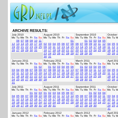
ARCHIVE RESULTS:
July 2010
August 2010
September 2010
October
Mo
Tu
We
Th
Fr
Sa
Su
Mo
Tu
We
Th
Fr
Sa
Su
Mo
Tu
We
Th
Fr
Sa
Su
Mo
Tu
W
06
07
08
09
10
11
01
01
02
03
04
05
12
13
14
15
16
17
18
02
03
04
05
06
07
08
06
07
08
09
10
11
12
04
05
0
19
20
21
22
23
24
25
09
10
11
12
13
14
15
13
14
15
16
17
18
19
11
12
1
26
27
28
29
30
31
16
17
18
19
20
21
22
20
21
22
23
24
25
26
18
19
2
23
24
25
26
27
28
29
27
28
29
30
25
26
2
30
31
January 2011
February 2011
March 2011
April 20
Mo
Tu
We
Th
Fr
Sa
Su
Mo
Tu
We
Th
Fr
Sa
Su
Mo
Tu
We
Th
Fr
Sa
Su
Mo
Tu
W
01
02
01
02
03
04
05
06
01
02
03
04
05
06
03
04
05
06
07
08
09
07
08
09
10
11
12
13
07
08
09
10
11
12
13
04
05
0
10
11
12
13
14
15
16
14
15
16
17
18
19
20
14
15
16
17
18
19
20
11
12
1
17
18
19
20
21
22
23
21
22
23
24
25
26
27
21
22
23
24
25
26
18
19
2
24
25
26
27
28
29
30
28
28
29
30
31
25
26
2
31
July 2011
August 2011
September 2011
October
Mo
Tu
We
Th
Fr
Sa
Su
Mo
Tu
We
Th
Fr
Sa
Su
Mo
Tu
We
Th
Fr
Sa
Su
Mo
Tu
W
01
02
03
01
02
03
04
05
06
07
01
02
03
04
04
05
06
07
08
09
10
08
09
10
11
12
13
14
05
06
07
08
09
10
11
03
04
0
11
12
13
14
15
16
17
15
16
17
18
19
20
21
12
13
14
15
16
17
18
10
11
1
18
19
20
21
22
23
24
22
23
24
25
26
27
28
19
20
21
22
23
24
25
17
18
1
25
26
27
28
29
30
31
29
30
31
26
27
28
29
30
24
25
2
31
January 2012
February 2012
March 2012
April 20
Mo
Tu
We
Th
Fr
Sa
Su
Mo
Tu
We
Th
Fr
Sa
Su
Mo
Tu
We
Th
Fr
Sa
Su
Mo
Tu
W