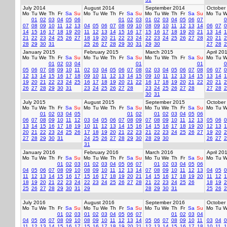
July 2014
August 2014
September 2014
October
Mo
Tu
We
Th
Fr
Sa
Su
Mo
Tu
We
Th
Fr
Sa
Su
Mo
Tu
We
Th
Fr
Sa
Su
Mo
Tu
W
01
02
03
04
05
06
01
02
03
01
02
03
04
05
06
07
0
07
08
09
10
11
12
13
04
05
06
07
08
09
10
08
09
10
11
12
13
14
06
07
0
14
15
16
17
18
19
20
11
12
13
14
15
16
17
15
16
17
18
19
20
21
13
14
1
21
22
23
24
25
26
27
18
19
20
21
22
23
24
22
23
24
25
26
27
28
20
21
2
28
29
30
31
25
26
27
28
29
30
31
29
30
27
28
2
January 2015
February 2015
March 2015
April 20
Mo
Tu
We
Th
Fr
Sa
Su
Mo
Tu
We
Th
Fr
Sa
Su
Mo
Tu
We
Th
Fr
Sa
Su
Mo
Tu
W
01
02
03
04
01
01
0
05
06
07
08
09
10
11
02
03
04
05
06
07
08
02
03
04
05
06
07
08
06
07
0
12
13
14
15
16
17
18
09
10
11
12
13
14
15
09
10
11
12
13
14
15
13
14
1
19
20
21
22
23
24
25
16
17
18
19
20
21
22
16
17
18
19
20
21
22
20
21
2
26
27
28
29
30
31
23
24
25
26
27
28
23
24
25
26
27
28
27
28
2
30
31
July 2015
August 2015
September 2015
October
Mo
Tu
We
Th
Fr
Sa
Su
Mo
Tu
We
Th
Fr
Sa
Su
Mo
Tu
We
Th
Fr
Sa
Su
Mo
Tu
W
01
02
03
04
05
01
02
01
02
03
04
05
06
06
07
08
09
10
11
12
03
04
05
06
07
08
09
07
08
09
10
11
12
13
05
06
0
13
14
15
16
17
18
19
10
11
12
13
14
15
16
14
15
16
17
18
19
20
12
13
1
20
21
22
23
24
25
26
17
18
19
20
21
22
23
21
22
23
24
25
26
27
19
20
2
27
28
29
30
31
24
25
26
27
28
29
30
28
29
30
26
27
2
31
January 2016
February 2016
March 2016
April 20
Mo
Tu
We
Th
Fr
Sa
Su
Mo
Tu
We
Th
Fr
Sa
Su
Mo
Tu
We
Th
Fr
Sa
Su
Mo
Tu
W
01
02
03
01
02
03
04
05
06
07
01
02
03
04
05
06
04
05
06
07
08
09
10
08
09
10
11
12
13
14
07
08
09
10
11
12
13
04
05
0
11
12
13
14
15
16
17
15
16
17
18
19
20
21
14
15
16
17
18
19
20
11
12
1
18
19
20
21
22
23
24
22
23
24
25
26
27
28
21
22
23
24
25
26
18
19
2
25
26
27
28
29
30
31
29
28
29
30
31
25
26
2
July 2016
August 2016
September 2016
October
Mo
Tu
We
Th
Fr
Sa
Su
Mo
Tu
We
Th
Fr
Sa
Su
Mo
Tu
We
Th
Fr
Sa
Su
Mo
Tu
W
01
02
03
01
02
03
04
05
06
07
01
02
03
04
04
05
06
07
08
09
10
08
09
10
11
12
13
14
05
06
07
08
09
10
11
03
04
0
11
12
13
14
15
16
17
15
16
17
18
19
20
21
12
13
14
15
16
17
18
10
11
1