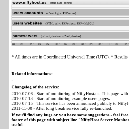
www.niftyhost.us
(main page / forum)
users accounts
(cPanel login / FTP access)
users websites
(HTML only / PHP scripts / PHP + MySQL)
nameservers
(ns1.niftyhost.us / ns2.niftyhost.us)
00
01
02
03
04
05
06
07
08
09
10
11
12
13
* All times are in Coordinated Universal Time (UTC). * Results 
Related informations:
-
Changelog of the service:
2010-07-06 - Start of monitoring of NiftyHost.us. This page with 
2010-07-13 - Start of monitoring example users pages.
2010-07-15 - This service has been announced publicly to NiftyH
2011-11-30 - After long break service fully re-launched.
If you'll find any bugs or you have some suggestions - feel free
footer of this page with subject line "NiftyHost Server Monitor
useful.