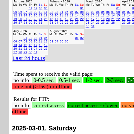
January 2026
February 2026
March 2026
April 20
Mo
Tu
We
Th
Fr
Sa
Su
Mo
Tu
We
Th
Fr
Sa
Su
Mo
Tu
We
Th
Fr
Sa
Su
Mo
Tu
W
01
02
03
04
01
01
0
05
06
07
08
09
10
11
02
03
04
05
06
07
08
02
03
04
05
06
07
08
06
07
0
12
13
14
15
16
17
18
09
10
11
12
13
14
15
09
10
11
12
13
14
15
13
14
1
19
20
21
22
23
24
25
16
17
18
19
20
21
22
16
17
18
19
20
21
22
20
21
2
26
27
28
29
30
31
23
24
25
26
27
28
23
24
25
26
27
28
27
28
2
30
31
July 2026
August 2026
Mo
Tu
We
Th
Fr
Sa
Su
Mo
Tu
We
Th
Fr
Sa
Su
01
02
03
04
05
01
02
06
07
08
09
10
11
12
03
04
05
06
13
14
15
16
17
18
19
20
21
22
23
24
25
26
27
28
29
30
31
Last 24 hours
Time spent to receive the valid page:
no info
0-0.5 sec.
0.5-1 sec.
1-2 sec.
2-3 sec.
3-
time out (>15s.) or offline
Results for FTP:
no info
correct access
correct access - slower
no va
offline
2025-03-01, Saturday