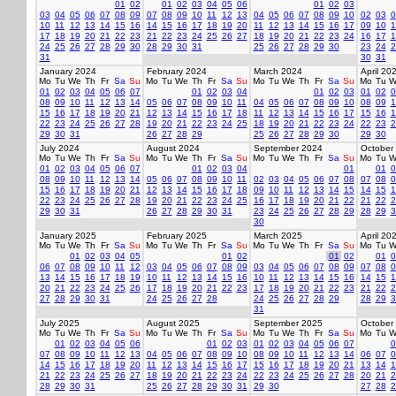
01
02
01
02
03
04
05
06
01
02
03
03
04
05
06
07
08
09
07
08
09
10
11
12
13
04
05
06
07
08
09
10
02
03
0
10
11
12
13
14
15
16
14
15
16
17
18
19
20
11
12
13
14
15
16
17
09
10
1
17
18
19
20
21
22
23
21
22
23
24
25
26
27
18
19
20
21
22
23
24
16
17
1
24
25
26
27
28
29
30
28
29
30
31
25
26
27
28
29
30
23
24
2
31
30
31
January 2024
February 2024
March 2024
April 20
Mo
Tu
We
Th
Fr
Sa
Su
Mo
Tu
We
Th
Fr
Sa
Su
Mo
Tu
We
Th
Fr
Sa
Su
Mo
Tu
W
01
02
03
04
05
06
07
01
02
03
04
01
02
03
01
02
0
08
09
10
11
12
13
14
05
06
07
08
09
10
11
04
05
06
07
08
09
10
08
09
1
15
16
17
18
19
20
21
12
13
14
15
16
17
18
11
12
13
14
15
16
17
15
16
1
22
23
24
25
26
27
28
19
20
21
22
23
24
25
18
19
20
21
22
23
24
22
23
2
29
30
31
26
27
28
29
25
26
27
28
29
30
29
30
July 2024
August 2024
September 2024
October
Mo
Tu
We
Th
Fr
Sa
Su
Mo
Tu
We
Th
Fr
Sa
Su
Mo
Tu
We
Th
Fr
Sa
Su
Mo
Tu
W
01
02
03
04
05
06
07
01
02
03
04
01
01
0
08
09
10
11
12
13
14
05
06
07
08
09
10
11
02
03
04
05
06
07
08
07
08
0
15
16
17
18
19
20
21
12
13
14
15
16
17
18
09
10
11
12
13
14
15
14
15
1
22
23
24
25
26
27
28
19
20
21
22
23
24
25
16
17
18
19
20
21
22
21
22
2
29
30
31
26
27
28
29
30
31
23
24
25
26
27
28
29
28
29
3
30
January 2025
February 2025
March 2025
April 20
Mo
Tu
We
Th
Fr
Sa
Su
Mo
Tu
We
Th
Fr
Sa
Su
Mo
Tu
We
Th
Fr
Sa
Su
Mo
Tu
W
01
02
03
04
05
01
02
01
02
01
0
06
07
08
09
10
11
12
03
04
05
06
07
08
09
03
04
05
06
07
08
09
07
08
0
13
14
15
16
17
18
19
10
11
12
13
14
15
16
10
11
12
13
14
15
16
14
15
1
20
21
22
23
24
25
26
17
18
19
20
21
22
23
17
18
19
20
21
22
23
21
22
2
27
28
29
30
31
24
25
26
27
28
24
25
26
27
28
29
28
29
3
31
July 2025
August 2025
September 2025
October
Mo
Tu
We
Th
Fr
Sa
Su
Mo
Tu
We
Th
Fr
Sa
Su
Mo
Tu
We
Th
Fr
Sa
Su
Mo
Tu
W
01
02
03
04
05
06
01
02
03
01
02
03
04
05
06
07
0
07
08
09
10
11
12
13
04
05
06
07
08
09
10
08
09
10
11
12
13
14
06
07
0
14
15
16
17
18
19
20
11
12
13
14
15
16
17
15
16
17
18
19
20
21
13
14
1
21
22
23
24
25
26
27
18
19
20
21
22
23
24
22
23
24
25
26
27
28
20
21
2
28
29
30
31
25
26
27
28
29
30
31
29
30
27
28
2