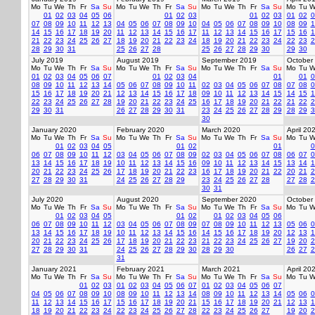
Mo
Tu
We
Th
Fr
Sa
Su
Mo
Tu
We
Th
Fr
Sa
Su
Mo
Tu
We
Th
Fr
Sa
Su
Mo
Tu
W
01
02
03
04
05
06
01
02
03
01
02
03
01
02
0
07
08
09
10
11
12
13
04
05
06
07
08
09
10
04
05
06
07
08
09
10
08
09
1
14
15
16
17
18
19
20
11
12
13
14
15
16
17
11
12
13
14
15
16
17
15
16
1
21
22
23
24
25
26
27
18
19
20
21
22
23
24
18
19
20
21
22
23
24
22
23
2
28
29
30
31
25
26
27
28
25
26
27
28
29
30
29
30
July 2019
August 2019
September 2019
October
Mo
Tu
We
Th
Fr
Sa
Su
Mo
Tu
We
Th
Fr
Sa
Su
Mo
Tu
We
Th
Fr
Sa
Su
Mo
Tu
W
01
02
03
04
05
06
07
01
02
03
04
01
01
0
08
09
10
11
12
13
14
05
06
07
08
09
10
11
02
03
04
05
06
07
08
07
08
0
15
16
17
18
19
20
21
12
13
14
15
16
17
18
09
10
11
12
13
14
15
14
15
1
22
23
24
25
26
27
28
19
20
21
22
23
24
25
16
17
18
19
20
21
22
21
22
2
29
30
31
26
27
28
29
30
31
23
24
25
26
27
28
29
28
29
3
30
January 2020
February 2020
March 2020
April 20
Mo
Tu
We
Th
Fr
Sa
Su
Mo
Tu
We
Th
Fr
Sa
Su
Mo
Tu
We
Th
Fr
Sa
Su
Mo
Tu
W
01
02
03
04
05
01
02
01
0
06
07
08
09
10
11
12
03
04
05
06
07
08
09
02
03
04
05
06
07
08
06
07
0
13
14
15
16
17
18
19
10
11
12
13
14
15
16
09
10
11
12
13
14
15
13
14
1
20
21
22
23
24
25
26
17
18
19
20
21
22
23
16
17
18
19
20
21
22
20
21
2
27
28
29
30
31
24
25
26
27
28
29
23
24
25
26
27
28
27
28
2
30
31
July 2020
August 2020
September 2020
October
Mo
Tu
We
Th
Fr
Sa
Su
Mo
Tu
We
Th
Fr
Sa
Su
Mo
Tu
We
Th
Fr
Sa
Su
Mo
Tu
W
01
02
03
04
05
01
02
01
02
03
04
05
06
06
07
08
09
10
11
12
03
04
05
06
07
08
09
07
08
09
10
11
12
13
05
06
0
13
14
15
16
17
18
19
10
11
12
13
14
15
16
14
15
16
17
18
19
20
12
13
1
20
21
22
23
24
25
26
17
18
19
20
21
22
23
21
22
23
24
25
26
27
19
20
2
27
28
29
30
31
24
25
26
27
28
29
30
28
29
30
26
27
2
31
January 2021
February 2021
March 2021
April 20
Mo
Tu
We
Th
Fr
Sa
Su
Mo
Tu
We
Th
Fr
Sa
Su
Mo
Tu
We
Th
Fr
Sa
Su
Mo
Tu
W
01
02
03
01
02
03
04
05
06
07
01
02
03
04
05
06
07
04
05
06
07
08
09
10
08
09
10
11
12
13
14
08
09
10
11
12
13
14
05
06
0
11
12
13
14
15
16
17
15
16
17
18
19
20
21
15
16
17
18
19
20
21
12
13
1
18
19
20
21
22
23
24
22
23
24
25
26
27
28
22
23
24
25
26
27
19
20
2