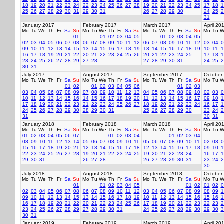
18
19
20
21
22
23
24
22
23
24
25
26
27
28
19
20
21
22
23
24
25
17
18
1
25
26
27
28
29
30
31
29
30
31
26
27
28
29
30
24
25
2
31
January 2017
February 2017
March 2017
April 20
Mo
Tu
We
Th
Fr
Sa
Su
Mo
Tu
We
Th
Fr
Sa
Su
Mo
Tu
We
Th
Fr
Sa
Su
Mo
Tu
W
01
01
02
03
04
05
01
02
03
04
05
02
03
04
05
06
07
08
06
07
08
09
10
11
12
06
07
08
09
10
11
12
03
04
0
09
10
11
12
13
14
15
13
14
15
16
17
18
19
13
14
15
16
17
18
19
10
11
1
16
17
18
19
20
21
22
20
21
22
23
24
25
26
20
21
22
23
24
25
17
18
1
23
24
25
26
27
28
29
27
28
27
28
29
30
31
24
25
2
30
31
July 2017
August 2017
September 2017
October
Mo
Tu
We
Th
Fr
Sa
Su
Mo
Tu
We
Th
Fr
Sa
Su
Mo
Tu
We
Th
Fr
Sa
Su
Mo
Tu
W
01
02
01
02
03
04
05
06
01
02
03
03
04
05
06
07
08
09
07
08
09
10
11
12
13
04
05
06
07
08
09
10
02
03
0
10
11
12
13
14
15
16
14
15
16
17
18
19
20
11
12
13
14
15
16
17
09
10
1
17
18
19
20
21
22
23
21
22
23
24
25
26
27
18
19
20
21
22
23
24
16
17
1
24
25
26
27
28
29
30
28
29
30
31
25
26
27
28
29
30
23
24
2
31
30
31
January 2018
February 2018
March 2018
April 20
Mo
Tu
We
Th
Fr
Sa
Su
Mo
Tu
We
Th
Fr
Sa
Su
Mo
Tu
We
Th
Fr
Sa
Su
Mo
Tu
W
01
02
03
04
05
06
07
01
02
03
04
01
02
03
04
08
09
10
11
12
13
14
05
06
07
08
09
10
11
05
06
07
08
09
10
11
02
03
0
15
16
17
18
19
20
21
12
13
14
15
16
17
18
12
13
14
15
16
17
18
09
10
1
22
23
24
25
26
27
28
19
20
21
22
23
24
25
19
20
21
22
23
24
16
17
1
29
30
31
26
27
28
26
27
28
29
30
31
23
24
2
30
July 2018
August 2018
September 2018
October
Mo
Tu
We
Th
Fr
Sa
Su
Mo
Tu
We
Th
Fr
Sa
Su
Mo
Tu
We
Th
Fr
Sa
Su
Mo
Tu
W
01
01
02
03
04
05
01
02
01
02
0
02
03
04
05
06
07
08
06
07
08
09
10
11
12
03
04
05
06
07
08
09
08
09
1
09
10
11
12
13
14
15
13
14
15
16
17
18
19
10
11
12
13
14
15
16
15
16
1
16
17
18
19
20
21
22
20
21
22
23
24
25
26
17
18
19
20
21
22
23
22
23
2
23
24
25
26
27
28
29
27
28
29
30
31
24
25
26
27
28
29
30
29
30
3
30
31
January 2019
February 2019
March 2019
April 20