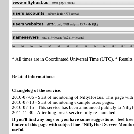
www.niftyhost.us
(main page / forum)
users accounts
(cPanel login / FTP access)
users websites
(HTML only / PHP scripts / PHP + MySQL)
nameservers
(ns1.niftyhost.us / ns2.niftyhost.us)
00
01
02
03
04
05
06
07
08
09
10
11
12
13
* All times are in Coordinated Universal Time (UTC). * Results 
Related informations:
-
Changelog of the service:
2010-07-06 - Start of monitoring of NiftyHost.us. This page with 
2010-07-13 - Start of monitoring example users pages.
2010-07-15 - This service has been announced publicly to NiftyH
2011-11-30 - After long break service fully re-launched.
If you'll find any bugs or you have some suggestions - feel free
footer of this page with subject line "NiftyHost Server Monitor
useful.