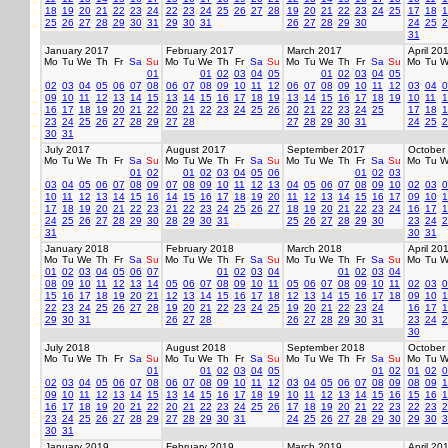
18
19
20
21
22
23
24
22
23
24
25
26
27
28
19
20
21
22
23
24
25
17
18
1
25
26
27
28
29
30
31
29
30
31
26
27
28
29
30
24
25
2
31
January 2017
February 2017
March 2017
April 20
Mo
Tu
We
Th
Fr
Sa
Su
Mo
Tu
We
Th
Fr
Sa
Su
Mo
Tu
We
Th
Fr
Sa
Su
Mo
Tu
W
01
01
02
03
04
05
01
02
03
04
05
02
03
04
05
06
07
08
06
07
08
09
10
11
12
06
07
08
09
10
11
12
03
04
0
09
10
11
12
13
14
15
13
14
15
16
17
18
19
13
14
15
16
17
18
19
10
11
1
16
17
18
19
20
21
22
20
21
22
23
24
25
26
20
21
22
23
24
25
17
18
1
23
24
25
26
27
28
29
27
28
27
28
29
30
31
24
25
2
30
31
July 2017
August 2017
September 2017
October
Mo
Tu
We
Th
Fr
Sa
Su
Mo
Tu
We
Th
Fr
Sa
Su
Mo
Tu
We
Th
Fr
Sa
Su
Mo
Tu
W
01
02
01
02
03
04
05
06
01
02
03
03
04
05
06
07
08
09
07
08
09
10
11
12
13
04
05
06
07
08
09
10
02
03
0
10
11
12
13
14
15
16
14
15
16
17
18
19
20
11
12
13
14
15
16
17
09
10
1
17
18
19
20
21
22
23
21
22
23
24
25
26
27
18
19
20
21
22
23
24
16
17
1
24
25
26
27
28
29
30
28
29
30
31
25
26
27
28
29
30
23
24
2
31
30
31
January 2018
February 2018
March 2018
April 20
Mo
Tu
We
Th
Fr
Sa
Su
Mo
Tu
We
Th
Fr
Sa
Su
Mo
Tu
We
Th
Fr
Sa
Su
Mo
Tu
W
01
02
03
04
05
06
07
01
02
03
04
01
02
03
04
08
09
10
11
12
13
14
05
06
07
08
09
10
11
05
06
07
08
09
10
11
02
03
0
15
16
17
18
19
20
21
12
13
14
15
16
17
18
12
13
14
15
16
17
18
09
10
1
22
23
24
25
26
27
28
19
20
21
22
23
24
25
19
20
21
22
23
24
16
17
1
29
30
31
26
27
28
26
27
28
29
30
31
23
24
2
30
July 2018
August 2018
September 2018
October
Mo
Tu
We
Th
Fr
Sa
Su
Mo
Tu
We
Th
Fr
Sa
Su
Mo
Tu
We
Th
Fr
Sa
Su
Mo
Tu
W
01
01
02
03
04
05
01
02
01
02
0
02
03
04
05
06
07
08
06
07
08
09
10
11
12
03
04
05
06
07
08
09
08
09
1
09
10
11
12
13
14
15
13
14
15
16
17
18
19
10
11
12
13
14
15
16
15
16
1
16
17
18
19
20
21
22
20
21
22
23
24
25
26
17
18
19
20
21
22
23
22
23
2
23
24
25
26
27
28
29
27
28
29
30
31
24
25
26
27
28
29
30
29
30
3
30
31
January 2019
February 2019
March 2019
April 20