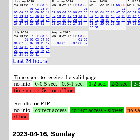
January 2026
February 2026
March 2026
April 20
Mo
Tu
We
Th
Fr
Sa
Su
Mo
Tu
We
Th
Fr
Sa
Su
Mo
Tu
We
Th
Fr
Sa
Su
Mo
Tu
W
01
02
03
04
01
01
0
05
06
07
08
09
10
11
02
03
04
05
06
07
08
02
03
04
05
06
07
08
06
07
0
12
13
14
15
16
17
18
09
10
11
12
13
14
15
09
10
11
12
13
14
15
13
14
1
19
20
21
22
23
24
25
16
17
18
19
20
21
22
16
17
18
19
20
21
22
20
21
2
26
27
28
29
30
31
23
24
25
26
27
28
23
24
25
26
27
28
27
28
2
30
31
July 2026
August 2026
Mo
Tu
We
Th
Fr
Sa
Su
Mo
Tu
We
Th
Fr
Sa
Su
01
02
03
04
05
01
02
06
07
08
09
10
11
12
03
04
05
06
07
08
09
13
14
15
16
17
18
19
20
21
22
23
24
25
26
27
28
29
30
31
Last 24 hours
Time spent to receive the valid page:
no info
0-0.5 sec.
0.5-1 sec.
1-2 sec.
2-3 sec.
3-
time out (>15s.) or offline
Results for FTP:
no info
correct access
correct access - slower
no va
offline
2023-04-16, Sunday