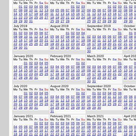
Mo
Tu
We
Th
Fr
Sa
Su
Mo
Tu
We
Th
Fr
Sa
Su
Mo
Tu
We
Th
Fr
Sa
Su
Mo
Tu
W
01
02
03
04
05
06
01
02
03
01
02
03
01
02
0
07
08
09
10
11
12
13
04
05
06
07
08
09
10
04
05
06
07
08
09
10
08
09
1
14
15
16
17
18
19
20
11
12
13
14
15
16
17
11
12
13
14
15
16
17
15
16
1
21
22
23
24
25
26
27
18
19
20
21
22
23
24
18
19
20
21
22
23
24
22
23
2
28
29
30
31
25
26
27
28
25
26
27
28
29
30
29
30
July 2019
August 2019
September 2019
October
Mo
Tu
We
Th
Fr
Sa
Su
Mo
Tu
We
Th
Fr
Sa
Su
Mo
Tu
We
Th
Fr
Sa
Su
Mo
Tu
W
01
02
03
04
05
06
07
01
02
03
04
01
01
0
08
09
10
11
12
13
14
05
06
07
08
09
10
11
02
03
04
05
06
07
08
07
08
0
15
16
17
18
19
20
21
12
13
14
15
16
17
18
09
10
11
12
13
14
15
14
15
1
22
23
24
25
26
27
28
19
20
21
22
23
24
25
16
17
18
19
20
21
22
21
22
2
29
30
31
26
27
28
29
30
31
23
24
25
26
27
28
29
28
29
3
30
January 2020
February 2020
March 2020
April 20
Mo
Tu
We
Th
Fr
Sa
Su
Mo
Tu
We
Th
Fr
Sa
Su
Mo
Tu
We
Th
Fr
Sa
Su
Mo
Tu
W
01
02
03
04
05
01
02
01
0
06
07
08
09
10
11
12
03
04
05
06
07
08
09
02
03
04
05
06
07
08
06
07
0
13
14
15
16
17
18
19
10
11
12
13
14
15
16
09
10
11
12
13
14
15
13
14
1
20
21
22
23
24
25
26
17
18
19
20
21
22
23
16
17
18
19
20
21
22
20
21
2
27
28
29
30
31
24
25
26
27
28
29
23
24
25
26
27
28
27
28
2
30
31
July 2020
August 2020
September 2020
October
Mo
Tu
We
Th
Fr
Sa
Su
Mo
Tu
We
Th
Fr
Sa
Su
Mo
Tu
We
Th
Fr
Sa
Su
Mo
Tu
W
01
02
03
04
05
01
02
01
02
03
04
05
06
06
07
08
09
10
11
12
03
04
05
06
07
08
09
07
08
09
10
11
12
13
05
06
0
13
14
15
16
17
18
19
10
11
12
13
14
15
16
14
15
16
17
18
19
20
12
13
1
20
21
22
23
24
25
26
17
18
19
20
21
22
23
21
22
23
24
25
26
27
19
20
2
27
28
29
30
31
24
25
26
27
28
29
30
28
29
30
26
27
2
31
January 2021
February 2021
March 2021
April 20
Mo
Tu
We
Th
Fr
Sa
Su
Mo
Tu
We
Th
Fr
Sa
Su
Mo
Tu
We
Th
Fr
Sa
Su
Mo
Tu
W
01
02
03
01
02
03
04
05
06
07
01
02
03
04
05
06
07
04
05
06
07
08
09
10
08
09
10
11
12
13
14
08
09
10
11
12
13
14
05
06
0
11
12
13
14
15
16
17
15
16
17
18
19
20
21
15
16
17
18
19
20
21
12
13
1
18
19
20
21
22
23
24
22
23
24
25
26
27
28
22
23
24
25
26
27
19
20
2