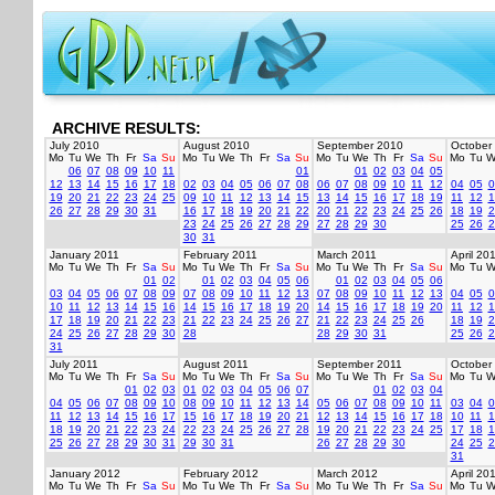
ARCHIVE RESULTS:
July 2010
August 2010
September 2010
October
Mo
Tu
We
Th
Fr
Sa
Su
Mo
Tu
We
Th
Fr
Sa
Su
Mo
Tu
We
Th
Fr
Sa
Su
Mo
Tu
W
06
07
08
09
10
11
01
01
02
03
04
05
12
13
14
15
16
17
18
02
03
04
05
06
07
08
06
07
08
09
10
11
12
04
05
0
19
20
21
22
23
24
25
09
10
11
12
13
14
15
13
14
15
16
17
18
19
11
12
1
26
27
28
29
30
31
16
17
18
19
20
21
22
20
21
22
23
24
25
26
18
19
2
23
24
25
26
27
28
29
27
28
29
30
25
26
2
30
31
January 2011
February 2011
March 2011
April 20
Mo
Tu
We
Th
Fr
Sa
Su
Mo
Tu
We
Th
Fr
Sa
Su
Mo
Tu
We
Th
Fr
Sa
Su
Mo
Tu
W
01
02
01
02
03
04
05
06
01
02
03
04
05
06
03
04
05
06
07
08
09
07
08
09
10
11
12
13
07
08
09
10
11
12
13
04
05
0
10
11
12
13
14
15
16
14
15
16
17
18
19
20
14
15
16
17
18
19
20
11
12
1
17
18
19
20
21
22
23
21
22
23
24
25
26
27
21
22
23
24
25
26
18
19
2
24
25
26
27
28
29
30
28
28
29
30
31
25
26
2
31
July 2011
August 2011
September 2011
October
Mo
Tu
We
Th
Fr
Sa
Su
Mo
Tu
We
Th
Fr
Sa
Su
Mo
Tu
We
Th
Fr
Sa
Su
Mo
Tu
W
01
02
03
01
02
03
04
05
06
07
01
02
03
04
04
05
06
07
08
09
10
08
09
10
11
12
13
14
05
06
07
08
09
10
11
03
04
0
11
12
13
14
15
16
17
15
16
17
18
19
20
21
12
13
14
15
16
17
18
10
11
1
18
19
20
21
22
23
24
22
23
24
25
26
27
28
19
20
21
22
23
24
25
17
18
1
25
26
27
28
29
30
31
29
30
31
26
27
28
29
30
24
25
2
31
January 2012
February 2012
March 2012
April 20
Mo
Tu
We
Th
Fr
Sa
Su
Mo
Tu
We
Th
Fr
Sa
Su
Mo
Tu
We
Th
Fr
Sa
Su
Mo
Tu
W