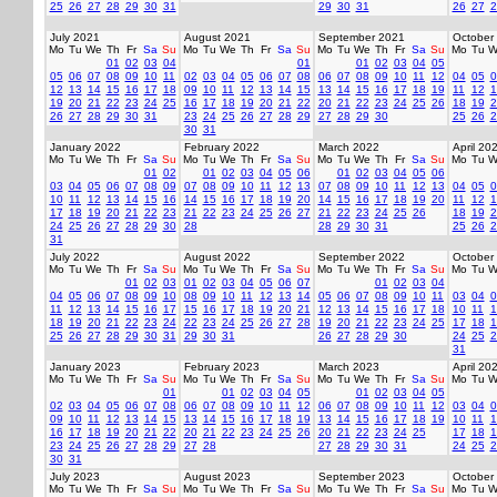
25
26
27
28
29
30
31
29
30
31
26
27
2
July 2021
August 2021
September 2021
October
Mo
Tu
We
Th
Fr
Sa
Su
Mo
Tu
We
Th
Fr
Sa
Su
Mo
Tu
We
Th
Fr
Sa
Su
Mo
Tu
W
01
02
03
04
01
01
02
03
04
05
05
06
07
08
09
10
11
02
03
04
05
06
07
08
06
07
08
09
10
11
12
04
05
0
12
13
14
15
16
17
18
09
10
11
12
13
14
15
13
14
15
16
17
18
19
11
12
1
19
20
21
22
23
24
25
16
17
18
19
20
21
22
20
21
22
23
24
25
26
18
19
2
26
27
28
29
30
31
23
24
25
26
27
28
29
27
28
29
30
25
26
2
30
31
January 2022
February 2022
March 2022
April 20
Mo
Tu
We
Th
Fr
Sa
Su
Mo
Tu
We
Th
Fr
Sa
Su
Mo
Tu
We
Th
Fr
Sa
Su
Mo
Tu
W
01
02
01
02
03
04
05
06
01
02
03
04
05
06
03
04
05
06
07
08
09
07
08
09
10
11
12
13
07
08
09
10
11
12
13
04
05
0
10
11
12
13
14
15
16
14
15
16
17
18
19
20
14
15
16
17
18
19
20
11
12
1
17
18
19
20
21
22
23
21
22
23
24
25
26
27
21
22
23
24
25
26
18
19
2
24
25
26
27
28
29
30
28
28
29
30
31
25
26
2
31
July 2022
August 2022
September 2022
October
Mo
Tu
We
Th
Fr
Sa
Su
Mo
Tu
We
Th
Fr
Sa
Su
Mo
Tu
We
Th
Fr
Sa
Su
Mo
Tu
W
01
02
03
01
02
03
04
05
06
07
01
02
03
04
04
05
06
07
08
09
10
08
09
10
11
12
13
14
05
06
07
08
09
10
11
03
04
0
11
12
13
14
15
16
17
15
16
17
18
19
20
21
12
13
14
15
16
17
18
10
11
1
18
19
20
21
22
23
24
22
23
24
25
26
27
28
19
20
21
22
23
24
25
17
18
1
25
26
27
28
29
30
31
29
30
31
26
27
28
29
30
24
25
2
31
January 2023
February 2023
March 2023
April 20
Mo
Tu
We
Th
Fr
Sa
Su
Mo
Tu
We
Th
Fr
Sa
Su
Mo
Tu
We
Th
Fr
Sa
Su
Mo
Tu
W
01
01
02
03
04
05
01
02
03
04
05
02
03
04
05
06
07
08
06
07
08
09
10
11
12
06
07
08
09
10
11
12
03
04
0
09
10
11
12
13
14
15
13
14
15
16
17
18
19
13
14
15
16
17
18
19
10
11
1
16
17
18
19
20
21
22
20
21
22
23
24
25
26
20
21
22
23
24
25
17
18
1
23
24
25
26
27
28
29
27
28
27
28
29
30
31
24
25
2
30
31
July 2023
August 2023
September 2023
October
Mo
Tu
We
Th
Fr
Sa
Su
Mo
Tu
We
Th
Fr
Sa
Su
Mo
Tu
We
Th
Fr
Sa
Su
Mo
Tu
W