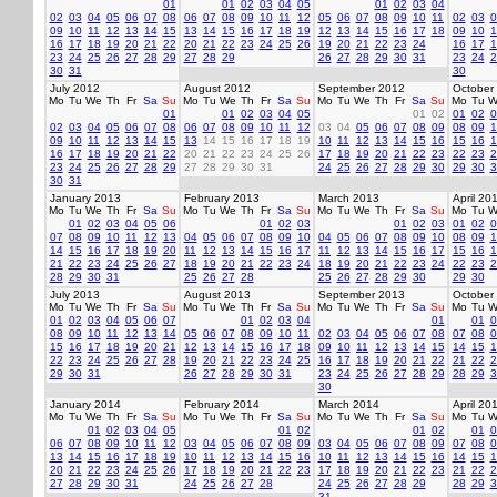
01
01
02
03
04
05
01
02
03
04
02
03
04
05
06
07
08
06
07
08
09
10
11
12
05
06
07
08
09
10
11
02
03
0
09
10
11
12
13
14
15
13
14
15
16
17
18
19
12
13
14
15
16
17
18
09
10
1
16
17
18
19
20
21
22
20
21
22
23
24
25
26
19
20
21
22
23
24
16
17
1
23
24
25
26
27
28
29
27
28
29
26
27
28
29
30
31
23
24
2
30
31
30
July 2012
August 2012
September 2012
October
Mo
Tu
We
Th
Fr
Sa
Su
Mo
Tu
We
Th
Fr
Sa
Su
Mo
Tu
We
Th
Fr
Sa
Su
Mo
Tu
W
01
01
02
03
04
05
01
02
01
02
0
02
03
04
05
06
07
08
06
07
08
09
10
11
12
03
04
05
06
07
08
09
08
09
1
09
10
11
12
13
14
15
13
14
15
16
17
18
19
10
11
12
13
14
15
16
15
16
1
16
17
18
19
20
21
22
20
21
22
23
24
25
26
17
18
19
20
21
22
23
22
23
2
23
24
25
26
27
28
29
27
28
29
30
31
24
25
26
27
28
29
30
29
30
3
30
31
January 2013
February 2013
March 2013
April 20
Mo
Tu
We
Th
Fr
Sa
Su
Mo
Tu
We
Th
Fr
Sa
Su
Mo
Tu
We
Th
Fr
Sa
Su
Mo
Tu
W
01
02
03
04
05
06
01
02
03
01
02
03
01
02
0
07
08
09
10
11
12
13
04
05
06
07
08
09
10
04
05
06
07
08
09
10
08
09
1
14
15
16
17
18
19
20
11
12
13
14
15
16
17
11
12
13
14
15
16
17
15
16
1
21
22
23
24
25
26
27
18
19
20
21
22
23
24
18
19
20
21
22
23
24
22
23
2
28
29
30
31
25
26
27
28
25
26
27
28
29
30
29
30
July 2013
August 2013
September 2013
October
Mo
Tu
We
Th
Fr
Sa
Su
Mo
Tu
We
Th
Fr
Sa
Su
Mo
Tu
We
Th
Fr
Sa
Su
Mo
Tu
W
01
02
03
04
05
06
07
01
02
03
04
01
01
0
08
09
10
11
12
13
14
05
06
07
08
09
10
11
02
03
04
05
06
07
08
07
08
0
15
16
17
18
19
20
21
12
13
14
15
16
17
18
09
10
11
12
13
14
15
14
15
1
22
23
24
25
26
27
28
19
20
21
22
23
24
25
16
17
18
19
20
21
22
21
22
2
29
30
31
26
27
28
29
30
31
23
24
25
26
27
28
29
28
29
3
30
January 2014
February 2014
March 2014
April 20
Mo
Tu
We
Th
Fr
Sa
Su
Mo
Tu
We
Th
Fr
Sa
Su
Mo
Tu
We
Th
Fr
Sa
Su
Mo
Tu
W
01
02
03
04
05
01
02
01
02
01
0
06
07
08
09
10
11
12
03
04
05
06
07
08
09
03
04
05
06
07
08
09
07
08
0
13
14
15
16
17
18
19
10
11
12
13
14
15
16
10
11
12
13
14
15
16
14
15
1
20
21
22
23
24
25
26
17
18
19
20
21
22
23
17
18
19
20
21
22
23
21
22
2
27
28
29
30
31
24
25
26
27
28
24
25
26
27
28
29
28
29
3
31