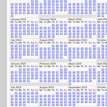
01
02
01
02
03
04
05
06
01
02
03
03
04
05
06
07
08
09
07
08
09
10
11
12
13
04
05
06
07
08
09
10
02
03
0
10
11
12
13
14
15
16
14
15
16
17
18
19
20
11
12
13
14
15
16
17
09
10
1
17
18
19
20
21
22
23
21
22
23
24
25
26
27
18
19
20
21
22
23
24
16
17
1
24
25
26
27
28
29
30
28
29
30
31
25
26
27
28
29
30
23
24
2
31
30
31
January 2024
February 2024
March 2024
April 20
Mo
Tu
We
Th
Fr
Sa
Su
Mo
Tu
We
Th
Fr
Sa
Su
Mo
Tu
We
Th
Fr
Sa
Su
Mo
Tu
W
01
02
03
04
05
06
07
01
02
03
04
01
02
03
01
02
0
08
09
10
11
12
13
14
05
06
07
08
09
10
11
04
05
06
07
08
09
10
08
09
1
15
16
17
18
19
20
21
12
13
14
15
16
17
18
11
12
13
14
15
16
17
15
16
1
22
23
24
25
26
27
28
19
20
21
22
23
24
25
18
19
20
21
22
23
24
22
23
2
29
30
31
26
27
28
29
25
26
27
28
29
30
29
30
July 2024
August 2024
September 2024
October
Mo
Tu
We
Th
Fr
Sa
Su
Mo
Tu
We
Th
Fr
Sa
Su
Mo
Tu
We
Th
Fr
Sa
Su
Mo
Tu
W
01
02
03
04
05
06
07
01
02
03
04
01
01
0
08
09
10
11
12
13
14
05
06
07
08
09
10
11
02
03
04
05
06
07
08
07
08
0
15
16
17
18
19
20
21
12
13
14
15
16
17
18
09
10
11
12
13
14
15
14
15
1
22
23
24
25
26
27
28
19
20
21
22
23
24
25
16
17
18
19
20
21
22
21
22
2
29
30
31
26
27
28
29
30
31
23
24
25
26
27
28
29
28
29
3
30
January 2025
February 2025
March 2025
April 20
Mo
Tu
We
Th
Fr
Sa
Su
Mo
Tu
We
Th
Fr
Sa
Su
Mo
Tu
We
Th
Fr
Sa
Su
Mo
Tu
W
01
02
03
04
05
01
02
01
02
01
0
06
07
08
09
10
11
12
03
04
05
06
07
08
09
03
04
05
06
07
08
09
07
08
0
13
14
15
16
17
18
19
10
11
12
13
14
15
16
10
11
12
13
14
15
16
14
15
1
20
21
22
23
24
25
26
17
18
19
20
21
22
23
17
18
19
20
21
22
23
21
22
2
27
28
29
30
31
24
25
26
27
28
24
25
26
27
28
29
28
29
3
31
July 2025
August 2025
September 2025
October
Mo
Tu
We
Th
Fr
Sa
Su
Mo
Tu
We
Th
Fr
Sa
Su
Mo
Tu
We
Th
Fr
Sa
Su
Mo
Tu
W
01
02
03
04
05
06
01
02
03
01
02
03
04
05
06
07
0
07
08
09
10
11
12
13
04
05
06
07
08
09
10
08
09
10
11
12
13
14
06
07
0
14
15
16
17
18
19
20
11
12
13
14
15
16
17
15
16
17
18
19
20
21
13
14
1
21
22
23
24
25
26
27
18
19
20
21
22
23
24
22
23
24
25
26
27
28
20
21
2
28
29
30
31
25
26
27
28
29
30
31
29
30
27
28
2