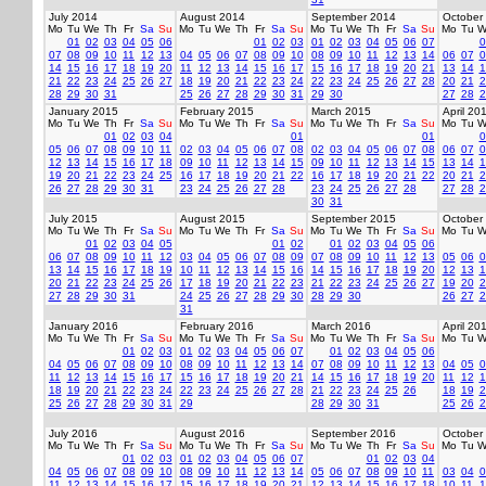
July 2014
August 2014
September 2014
October
Mo
Tu
We
Th
Fr
Sa
Su
Mo
Tu
We
Th
Fr
Sa
Su
Mo
Tu
We
Th
Fr
Sa
Su
Mo
Tu
W
01
02
03
04
05
06
01
02
03
01
02
03
04
05
06
07
0
07
08
09
10
11
12
13
04
05
06
07
08
09
10
08
09
10
11
12
13
14
06
07
0
14
15
16
17
18
19
20
11
12
13
14
15
16
17
15
16
17
18
19
20
21
13
14
1
21
22
23
24
25
26
27
18
19
20
21
22
23
24
22
23
24
25
26
27
28
20
21
2
28
29
30
31
25
26
27
28
29
30
31
29
30
27
28
2
January 2015
February 2015
March 2015
April 20
Mo
Tu
We
Th
Fr
Sa
Su
Mo
Tu
We
Th
Fr
Sa
Su
Mo
Tu
We
Th
Fr
Sa
Su
Mo
Tu
W
01
02
03
04
01
01
0
05
06
07
08
09
10
11
02
03
04
05
06
07
08
02
03
04
05
06
07
08
06
07
0
12
13
14
15
16
17
18
09
10
11
12
13
14
15
09
10
11
12
13
14
15
13
14
1
19
20
21
22
23
24
25
16
17
18
19
20
21
22
16
17
18
19
20
21
22
20
21
2
26
27
28
29
30
31
23
24
25
26
27
28
23
24
25
26
27
28
27
28
2
30
31
July 2015
August 2015
September 2015
October
Mo
Tu
We
Th
Fr
Sa
Su
Mo
Tu
We
Th
Fr
Sa
Su
Mo
Tu
We
Th
Fr
Sa
Su
Mo
Tu
W
01
02
03
04
05
01
02
01
02
03
04
05
06
06
07
08
09
10
11
12
03
04
05
06
07
08
09
07
08
09
10
11
12
13
05
06
0
13
14
15
16
17
18
19
10
11
12
13
14
15
16
14
15
16
17
18
19
20
12
13
1
20
21
22
23
24
25
26
17
18
19
20
21
22
23
21
22
23
24
25
26
27
19
20
2
27
28
29
30
31
24
25
26
27
28
29
30
28
29
30
26
27
2
31
January 2016
February 2016
March 2016
April 20
Mo
Tu
We
Th
Fr
Sa
Su
Mo
Tu
We
Th
Fr
Sa
Su
Mo
Tu
We
Th
Fr
Sa
Su
Mo
Tu
W
01
02
03
01
02
03
04
05
06
07
01
02
03
04
05
06
04
05
06
07
08
09
10
08
09
10
11
12
13
14
07
08
09
10
11
12
13
04
05
0
11
12
13
14
15
16
17
15
16
17
18
19
20
21
14
15
16
17
18
19
20
11
12
1
18
19
20
21
22
23
24
22
23
24
25
26
27
28
21
22
23
24
25
26
18
19
2
25
26
27
28
29
30
31
29
28
29
30
31
25
26
2
July 2016
August 2016
September 2016
October
Mo
Tu
We
Th
Fr
Sa
Su
Mo
Tu
We
Th
Fr
Sa
Su
Mo
Tu
We
Th
Fr
Sa
Su
Mo
Tu
W
01
02
03
01
02
03
04
05
06
07
01
02
03
04
04
05
06
07
08
09
10
08
09
10
11
12
13
14
05
06
07
08
09
10
11
03
04
0
11
12
13
14
15
16
17
15
16
17
18
19
20
21
12
13
14
15
16
17
18
10
11
1