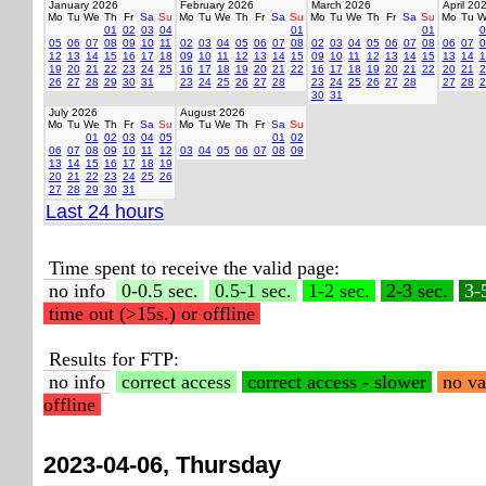
January 2026
February 2026
March 2026
April 20
Mo
Tu
We
Th
Fr
Sa
Su
Mo
Tu
We
Th
Fr
Sa
Su
Mo
Tu
We
Th
Fr
Sa
Su
Mo
Tu
W
01
02
03
04
01
01
0
05
06
07
08
09
10
11
02
03
04
05
06
07
08
02
03
04
05
06
07
08
06
07
0
12
13
14
15
16
17
18
09
10
11
12
13
14
15
09
10
11
12
13
14
15
13
14
1
19
20
21
22
23
24
25
16
17
18
19
20
21
22
16
17
18
19
20
21
22
20
21
2
26
27
28
29
30
31
23
24
25
26
27
28
23
24
25
26
27
28
27
28
2
30
31
July 2026
August 2026
Mo
Tu
We
Th
Fr
Sa
Su
Mo
Tu
We
Th
Fr
Sa
Su
01
02
03
04
05
01
02
06
07
08
09
10
11
12
03
04
05
06
07
08
09
13
14
15
16
17
18
19
20
21
22
23
24
25
26
27
28
29
30
31
Last 24 hours
Time spent to receive the valid page:
no info
0-0.5 sec.
0.5-1 sec.
1-2 sec.
2-3 sec.
3-
time out (>15s.) or offline
Results for FTP:
no info
correct access
correct access - slower
no va
offline
2023-04-06, Thursday