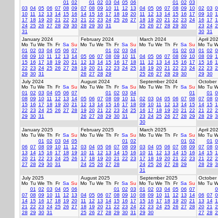
01
02
01
02
03
04
05
06
01
02
03
03
04
05
06
07
08
09
07
08
09
10
11
12
13
04
05
06
07
08
09
10
02
03
0
10
11
12
13
14
15
16
14
15
16
17
18
19
20
11
12
13
14
15
16
17
09
10
1
17
18
19
20
21
22
23
21
22
23
24
25
26
27
18
19
20
21
22
23
24
16
17
1
24
25
26
27
28
29
30
28
29
30
31
25
26
27
28
29
30
23
24
2
31
30
31
January 2024
February 2024
March 2024
April 20
Mo
Tu
We
Th
Fr
Sa
Su
Mo
Tu
We
Th
Fr
Sa
Su
Mo
Tu
We
Th
Fr
Sa
Su
Mo
Tu
W
01
02
03
04
05
06
07
01
02
03
04
01
02
03
01
02
0
08
09
10
11
12
13
14
05
06
07
08
09
10
11
04
05
06
07
08
09
10
08
09
1
15
16
17
18
19
20
21
12
13
14
15
16
17
18
11
12
13
14
15
16
17
15
16
1
22
23
24
25
26
27
28
19
20
21
22
23
24
25
18
19
20
21
22
23
24
22
23
2
29
30
31
26
27
28
29
25
26
27
28
29
30
29
30
July 2024
August 2024
September 2024
October
Mo
Tu
We
Th
Fr
Sa
Su
Mo
Tu
We
Th
Fr
Sa
Su
Mo
Tu
We
Th
Fr
Sa
Su
Mo
Tu
W
01
02
03
04
05
06
07
01
02
03
04
01
01
0
08
09
10
11
12
13
14
05
06
07
08
09
10
11
02
03
04
05
06
07
08
07
08
0
15
16
17
18
19
20
21
12
13
14
15
16
17
18
09
10
11
12
13
14
15
14
15
1
22
23
24
25
26
27
28
19
20
21
22
23
24
25
16
17
18
19
20
21
22
21
22
2
29
30
31
26
27
28
29
30
31
23
24
25
26
27
28
29
28
29
3
30
January 2025
February 2025
March 2025
April 20
Mo
Tu
We
Th
Fr
Sa
Su
Mo
Tu
We
Th
Fr
Sa
Su
Mo
Tu
We
Th
Fr
Sa
Su
Mo
Tu
W
01
02
03
04
05
01
02
01
02
01
0
06
07
08
09
10
11
12
03
04
05
06
07
08
09
03
04
05
06
07
08
09
07
08
0
13
14
15
16
17
18
19
10
11
12
13
14
15
16
10
11
12
13
14
15
16
14
15
1
20
21
22
23
24
25
26
17
18
19
20
21
22
23
17
18
19
20
21
22
23
21
22
2
27
28
29
30
31
24
25
26
27
28
24
25
26
27
28
29
28
29
3
31
July 2025
August 2025
September 2025
October
Mo
Tu
We
Th
Fr
Sa
Su
Mo
Tu
We
Th
Fr
Sa
Su
Mo
Tu
We
Th
Fr
Sa
Su
Mo
Tu
W
01
02
03
04
05
06
01
02
03
01
02
03
04
05
06
07
0
07
08
09
10
11
12
13
04
05
06
07
08
09
10
08
09
10
11
12
13
14
06
07
0
14
15
16
17
18
19
20
11
12
13
14
15
16
17
15
16
17
18
19
20
21
13
14
1
21
22
23
24
25
26
27
18
19
20
21
22
23
24
22
23
24
25
26
27
28
20
21
2
28
29
30
31
25
26
27
28
29
30
31
29
30
27
28
2