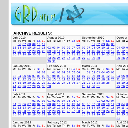
ARCHIVE RESULTS:
July 2010
August 2010
September 2010
October
Mo
Tu
We
Th
Fr
Sa
Su
Mo
Tu
We
Th
Fr
Sa
Su
Mo
Tu
We
Th
Fr
Sa
Su
Mo
Tu
W
06
07
08
09
10
11
01
01
02
03
04
05
12
13
14
15
16
17
18
02
03
04
05
06
07
08
06
07
08
09
10
11
12
04
05
0
19
20
21
22
23
24
25
09
10
11
12
13
14
15
13
14
15
16
17
18
19
11
12
1
26
27
28
29
30
31
16
17
18
19
20
21
22
20
21
22
23
24
25
26
18
19
2
23
24
25
26
27
28
29
27
28
29
30
25
26
2
30
31
January 2011
February 2011
March 2011
April 20
Mo
Tu
We
Th
Fr
Sa
Su
Mo
Tu
We
Th
Fr
Sa
Su
Mo
Tu
We
Th
Fr
Sa
Su
Mo
Tu
W
01
02
01
02
03
04
05
06
01
02
03
04
05
06
03
04
05
06
07
08
09
07
08
09
10
11
12
13
07
08
09
10
11
12
13
04
05
0
10
11
12
13
14
15
16
14
15
16
17
18
19
20
14
15
16
17
18
19
20
11
12
1
17
18
19
20
21
22
23
21
22
23
24
25
26
27
21
22
23
24
25
26
18
19
2
24
25
26
27
28
29
30
28
28
29
30
31
25
26
2
31
July 2011
August 2011
September 2011
October
Mo
Tu
We
Th
Fr
Sa
Su
Mo
Tu
We
Th
Fr
Sa
Su
Mo
Tu
We
Th
Fr
Sa
Su
Mo
Tu
W
01
02
03
01
02
03
04
05
06
07
01
02
03
04
04
05
06
07
08
09
10
08
09
10
11
12
13
14
05
06
07
08
09
10
11
03
04
0
11
12
13
14
15
16
17
15
16
17
18
19
20
21
12
13
14
15
16
17
18
10
11
1
18
19
20
21
22
23
24
22
23
24
25
26
27
28
19
20
21
22
23
24
25
17
18
1
25
26
27
28
29
30
31
29
30
31
26
27
28
29
30
24
25
2
31
January 2012
February 2012
March 2012
April 20
Mo
Tu
We
Th
Fr
Sa
Su
Mo
Tu
We
Th
Fr
Sa
Su
Mo
Tu
We
Th
Fr
Sa
Su
Mo
Tu
W