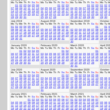
Mo
Tu
We
Th
Fr
Sa
Su
Mo
Tu
We
Th
Fr
Sa
Su
Mo
Tu
We
Th
Fr
Sa
Su
Mo
Tu
W
01
02
03
04
05
06
01
02
03
01
02
03
01
02
0
07
08
09
10
11
12
13
04
05
06
07
08
09
10
04
05
06
07
08
09
10
08
09
1
14
15
16
17
18
19
20
11
12
13
14
15
16
17
11
12
13
14
15
16
17
15
16
1
21
22
23
24
25
26
27
18
19
20
21
22
23
24
18
19
20
21
22
23
24
22
23
2
28
29
30
31
25
26
27
28
25
26
27
28
29
30
29
30
July 2019
August 2019
September 2019
October
Mo
Tu
We
Th
Fr
Sa
Su
Mo
Tu
We
Th
Fr
Sa
Su
Mo
Tu
We
Th
Fr
Sa
Su
Mo
Tu
W
01
02
03
04
05
06
07
01
02
03
04
01
01
0
08
09
10
11
12
13
14
05
06
07
08
09
10
11
02
03
04
05
06
07
08
07
08
0
15
16
17
18
19
20
21
12
13
14
15
16
17
18
09
10
11
12
13
14
15
14
15
1
22
23
24
25
26
27
28
19
20
21
22
23
24
25
16
17
18
19
20
21
22
21
22
2
29
30
31
26
27
28
29
30
31
23
24
25
26
27
28
29
28
29
3
30
January 2020
February 2020
March 2020
April 20
Mo
Tu
We
Th
Fr
Sa
Su
Mo
Tu
We
Th
Fr
Sa
Su
Mo
Tu
We
Th
Fr
Sa
Su
Mo
Tu
W
01
02
03
04
05
01
02
01
0
06
07
08
09
10
11
12
03
04
05
06
07
08
09
02
03
04
05
06
07
08
06
07
0
13
14
15
16
17
18
19
10
11
12
13
14
15
16
09
10
11
12
13
14
15
13
14
1
20
21
22
23
24
25
26
17
18
19
20
21
22
23
16
17
18
19
20
21
22
20
21
2
27
28
29
30
31
24
25
26
27
28
29
23
24
25
26
27
28
27
28
2
30
31
July 2020
August 2020
September 2020
October
Mo
Tu
We
Th
Fr
Sa
Su
Mo
Tu
We
Th
Fr
Sa
Su
Mo
Tu
We
Th
Fr
Sa
Su
Mo
Tu
W
01
02
03
04
05
01
02
01
02
03
04
05
06
06
07
08
09
10
11
12
03
04
05
06
07
08
09
07
08
09
10
11
12
13
05
06
0
13
14
15
16
17
18
19
10
11
12
13
14
15
16
14
15
16
17
18
19
20
12
13
1
20
21
22
23
24
25
26
17
18
19
20
21
22
23
21
22
23
24
25
26
27
19
20
2
27
28
29
30
31
24
25
26
27
28
29
30
28
29
30
26
27
2
31
January 2021
February 2021
March 2021
April 20
Mo
Tu
We
Th
Fr
Sa
Su
Mo
Tu
We
Th
Fr
Sa
Su
Mo
Tu
We
Th
Fr
Sa
Su
Mo
Tu
W
01
02
03
01
02
03
04
05
06
07
01
02
03
04
05
06
07
04
05
06
07
08
09
10
08
09
10
11
12
13
14
08
09
10
11
12
13
14
05
06
0
11
12
13
14
15
16
17
15
16
17
18
19
20
21
15
16
17
18
19
20
21
12
13
1
18
19
20
21
22
23
24
22
23
24
25
26
27
28
22
23
24
25
26
27
19
20
2