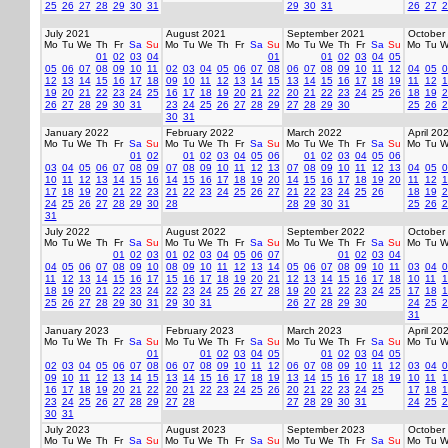
25
26
27
28
29
30
31
29
30
31
26
27
2
July 2021
August 2021
September 2021
October
Mo
Tu
We
Th
Fr
Sa
Su
Mo
Tu
We
Th
Fr
Sa
Su
Mo
Tu
We
Th
Fr
Sa
Su
Mo
Tu
W
01
02
03
04
01
01
02
03
04
05
05
06
07
08
09
10
11
02
03
04
05
06
07
08
06
07
08
09
10
11
12
04
05
0
12
13
14
15
16
17
18
09
10
11
12
13
14
15
13
14
15
16
17
18
19
11
12
1
19
20
21
22
23
24
25
16
17
18
19
20
21
22
20
21
22
23
24
25
26
18
19
2
26
27
28
29
30
31
23
24
25
26
27
28
29
27
28
29
30
25
26
2
30
31
January 2022
February 2022
March 2022
April 20
Mo
Tu
We
Th
Fr
Sa
Su
Mo
Tu
We
Th
Fr
Sa
Su
Mo
Tu
We
Th
Fr
Sa
Su
Mo
Tu
W
01
02
01
02
03
04
05
06
01
02
03
04
05
06
03
04
05
06
07
08
09
07
08
09
10
11
12
13
07
08
09
10
11
12
13
04
05
0
10
11
12
13
14
15
16
14
15
16
17
18
19
20
14
15
16
17
18
19
20
11
12
1
17
18
19
20
21
22
23
21
22
23
24
25
26
27
21
22
23
24
25
26
18
19
2
24
25
26
27
28
29
30
28
28
29
30
31
25
26
2
31
July 2022
August 2022
September 2022
October
Mo
Tu
We
Th
Fr
Sa
Su
Mo
Tu
We
Th
Fr
Sa
Su
Mo
Tu
We
Th
Fr
Sa
Su
Mo
Tu
W
01
02
03
01
02
03
04
05
06
07
01
02
03
04
04
05
06
07
08
09
10
08
09
10
11
12
13
14
05
06
07
08
09
10
11
03
04
0
11
12
13
14
15
16
17
15
16
17
18
19
20
21
12
13
14
15
16
17
18
10
11
1
18
19
20
21
22
23
24
22
23
24
25
26
27
28
19
20
21
22
23
24
25
17
18
1
25
26
27
28
29
30
31
29
30
31
26
27
28
29
30
24
25
2
31
January 2023
February 2023
March 2023
April 20
Mo
Tu
We
Th
Fr
Sa
Su
Mo
Tu
We
Th
Fr
Sa
Su
Mo
Tu
We
Th
Fr
Sa
Su
Mo
Tu
W
01
01
02
03
04
05
01
02
03
04
05
02
03
04
05
06
07
08
06
07
08
09
10
11
12
06
07
08
09
10
11
12
03
04
0
09
10
11
12
13
14
15
13
14
15
16
17
18
19
13
14
15
16
17
18
19
10
11
1
16
17
18
19
20
21
22
20
21
22
23
24
25
26
20
21
22
23
24
25
17
18
1
23
24
25
26
27
28
29
27
28
27
28
29
30
31
24
25
2
30
31
July 2023
August 2023
September 2023
October
Mo
Tu
We
Th
Fr
Sa
Su
Mo
Tu
We
Th
Fr
Sa
Su
Mo
Tu
We
Th
Fr
Sa
Su
Mo
Tu
W