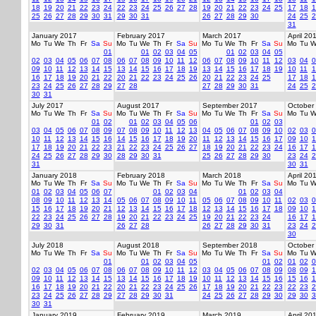
18
19
20
21
22
23
24
22
23
24
25
26
27
28
19
20
21
22
23
24
25
17
18
1
25
26
27
28
29
30
31
29
30
31
26
27
28
29
30
24
25
2
31
January 2017
February 2017
March 2017
April 20
Mo
Tu
We
Th
Fr
Sa
Su
Mo
Tu
We
Th
Fr
Sa
Su
Mo
Tu
We
Th
Fr
Sa
Su
Mo
Tu
W
01
01
02
03
04
05
01
02
03
04
05
02
03
04
05
06
07
08
06
07
08
09
10
11
12
06
07
08
09
10
11
12
03
04
0
09
10
11
12
13
14
15
13
14
15
16
17
18
19
13
14
15
16
17
18
19
10
11
1
16
17
18
19
20
21
22
20
21
22
23
24
25
26
20
21
22
23
24
25
17
18
1
23
24
25
26
27
28
29
27
28
27
28
29
30
31
24
25
2
30
31
July 2017
August 2017
September 2017
October
Mo
Tu
We
Th
Fr
Sa
Su
Mo
Tu
We
Th
Fr
Sa
Su
Mo
Tu
We
Th
Fr
Sa
Su
Mo
Tu
W
01
02
01
02
03
04
05
06
01
02
03
03
04
05
06
07
08
09
07
08
09
10
11
12
13
04
05
06
07
08
09
10
02
03
0
10
11
12
13
14
15
16
14
15
16
17
18
19
20
11
12
13
14
15
16
17
09
10
1
17
18
19
20
21
22
23
21
22
23
24
25
26
27
18
19
20
21
22
23
24
16
17
1
24
25
26
27
28
29
30
28
29
30
31
25
26
27
28
29
30
23
24
2
31
30
31
January 2018
February 2018
March 2018
April 20
Mo
Tu
We
Th
Fr
Sa
Su
Mo
Tu
We
Th
Fr
Sa
Su
Mo
Tu
We
Th
Fr
Sa
Su
Mo
Tu
W
01
02
03
04
05
06
07
01
02
03
04
01
02
03
04
08
09
10
11
12
13
14
05
06
07
08
09
10
11
05
06
07
08
09
10
11
02
03
0
15
16
17
18
19
20
21
12
13
14
15
16
17
18
12
13
14
15
16
17
18
09
10
1
22
23
24
25
26
27
28
19
20
21
22
23
24
25
19
20
21
22
23
24
16
17
1
29
30
31
26
27
28
26
27
28
29
30
31
23
24
2
30
July 2018
August 2018
September 2018
October
Mo
Tu
We
Th
Fr
Sa
Su
Mo
Tu
We
Th
Fr
Sa
Su
Mo
Tu
We
Th
Fr
Sa
Su
Mo
Tu
W
01
01
02
03
04
05
01
02
01
02
0
02
03
04
05
06
07
08
06
07
08
09
10
11
12
03
04
05
06
07
08
09
08
09
1
09
10
11
12
13
14
15
13
14
15
16
17
18
19
10
11
12
13
14
15
16
15
16
1
16
17
18
19
20
21
22
20
21
22
23
24
25
26
17
18
19
20
21
22
23
22
23
2
23
24
25
26
27
28
29
27
28
29
30
31
24
25
26
27
28
29
30
29
30
3
30
31
January 2019
February 2019
March 2019
April 20