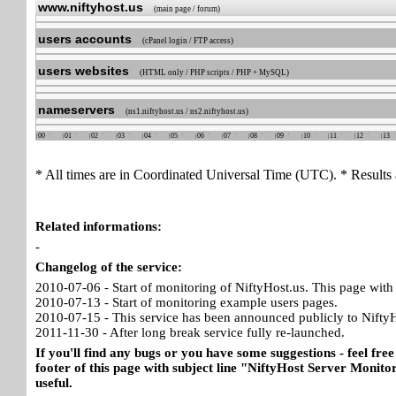
www.niftyhost.us
(main page / forum)
users accounts
(cPanel login / FTP access)
users websites
(HTML only / PHP scripts / PHP + MySQL)
nameservers
(ns1.niftyhost.us / ns2.niftyhost.us)
00
01
02
03
04
05
06
07
08
09
10
11
12
13
* All times are in Coordinated Universal Time (UTC). * Results 
Related informations:
-
Changelog of the service:
2010-07-06 - Start of monitoring of NiftyHost.us. This page with 
2010-07-13 - Start of monitoring example users pages.
2010-07-15 - This service has been announced publicly to NiftyH
2011-11-30 - After long break service fully re-launched.
If you'll find any bugs or you have some suggestions - feel free
footer of this page with subject line "NiftyHost Server Monitor
useful.