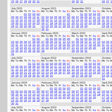
25
26
27
28
29
30
31
29
30
31
26
27
2
July 2021
August 2021
September 2021
October
Mo
Tu
We
Th
Fr
Sa
Su
Mo
Tu
We
Th
Fr
Sa
Su
Mo
Tu
We
Th
Fr
Sa
Su
Mo
Tu
W
01
02
03
04
01
01
02
03
04
05
05
06
07
08
09
10
11
02
03
04
05
06
07
08
06
07
08
09
10
11
12
04
05
0
12
13
14
15
16
17
18
09
10
11
12
13
14
15
13
14
15
16
17
18
19
11
12
1
19
20
21
22
23
24
25
16
17
18
19
20
21
22
20
21
22
23
24
25
26
18
19
2
26
27
28
29
30
31
23
24
25
26
27
28
29
27
28
29
30
25
26
2
30
31
January 2022
February 2022
March 2022
April 20
Mo
Tu
We
Th
Fr
Sa
Su
Mo
Tu
We
Th
Fr
Sa
Su
Mo
Tu
We
Th
Fr
Sa
Su
Mo
Tu
W
01
02
01
02
03
04
05
06
01
02
03
04
05
06
03
04
05
06
07
08
09
07
08
09
10
11
12
13
07
08
09
10
11
12
13
04
05
0
10
11
12
13
14
15
16
14
15
16
17
18
19
20
14
15
16
17
18
19
20
11
12
1
17
18
19
20
21
22
23
21
22
23
24
25
26
27
21
22
23
24
25
26
18
19
2
24
25
26
27
28
29
30
28
28
29
30
31
25
26
2
31
July 2022
August 2022
September 2022
October
Mo
Tu
We
Th
Fr
Sa
Su
Mo
Tu
We
Th
Fr
Sa
Su
Mo
Tu
We
Th
Fr
Sa
Su
Mo
Tu
W
01
02
03
01
02
03
04
05
06
07
01
02
03
04
04
05
06
07
08
09
10
08
09
10
11
12
13
14
05
06
07
08
09
10
11
03
04
0
11
12
13
14
15
16
17
15
16
17
18
19
20
21
12
13
14
15
16
17
18
10
11
1
18
19
20
21
22
23
24
22
23
24
25
26
27
28
19
20
21
22
23
24
25
17
18
1
25
26
27
28
29
30
31
29
30
31
26
27
28
29
30
24
25
2
31
January 2023
February 2023
March 2023
April 20
Mo
Tu
We
Th
Fr
Sa
Su
Mo
Tu
We
Th
Fr
Sa
Su
Mo
Tu
We
Th
Fr
Sa
Su
Mo
Tu
W
01
01
02
03
04
05
01
02
03
04
05
02
03
04
05
06
07
08
06
07
08
09
10
11
12
06
07
08
09
10
11
12
03
04
0
09
10
11
12
13
14
15
13
14
15
16
17
18
19
13
14
15
16
17
18
19
10
11
1
16
17
18
19
20
21
22
20
21
22
23
24
25
26
20
21
22
23
24
25
17
18
1
23
24
25
26
27
28
29
27
28
27
28
29
30
31
24
25
2
30
31
July 2023
August 2023
September 2023
October
Mo
Tu
We
Th
Fr
Sa
Su
Mo
Tu
We
Th
Fr
Sa
Su
Mo
Tu
We
Th
Fr
Sa
Su
Mo
Tu
W