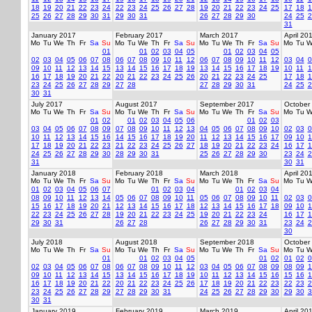
18
19
20
21
22
23
24
22
23
24
25
26
27
28
19
20
21
22
23
24
25
17
18
1
25
26
27
28
29
30
31
29
30
31
26
27
28
29
30
24
25
2
31
January 2017
February 2017
March 2017
April 20
Mo
Tu
We
Th
Fr
Sa
Su
Mo
Tu
We
Th
Fr
Sa
Su
Mo
Tu
We
Th
Fr
Sa
Su
Mo
Tu
W
01
01
02
03
04
05
01
02
03
04
05
02
03
04
05
06
07
08
06
07
08
09
10
11
12
06
07
08
09
10
11
12
03
04
0
09
10
11
12
13
14
15
13
14
15
16
17
18
19
13
14
15
16
17
18
19
10
11
1
16
17
18
19
20
21
22
20
21
22
23
24
25
26
20
21
22
23
24
25
17
18
1
23
24
25
26
27
28
29
27
28
27
28
29
30
31
24
25
2
30
31
July 2017
August 2017
September 2017
October
Mo
Tu
We
Th
Fr
Sa
Su
Mo
Tu
We
Th
Fr
Sa
Su
Mo
Tu
We
Th
Fr
Sa
Su
Mo
Tu
W
01
02
01
02
03
04
05
06
01
02
03
03
04
05
06
07
08
09
07
08
09
10
11
12
13
04
05
06
07
08
09
10
02
03
0
10
11
12
13
14
15
16
14
15
16
17
18
19
20
11
12
13
14
15
16
17
09
10
1
17
18
19
20
21
22
23
21
22
23
24
25
26
27
18
19
20
21
22
23
24
16
17
1
24
25
26
27
28
29
30
28
29
30
31
25
26
27
28
29
30
23
24
2
31
30
31
January 2018
February 2018
March 2018
April 20
Mo
Tu
We
Th
Fr
Sa
Su
Mo
Tu
We
Th
Fr
Sa
Su
Mo
Tu
We
Th
Fr
Sa
Su
Mo
Tu
W
01
02
03
04
05
06
07
01
02
03
04
01
02
03
04
08
09
10
11
12
13
14
05
06
07
08
09
10
11
05
06
07
08
09
10
11
02
03
0
15
16
17
18
19
20
21
12
13
14
15
16
17
18
12
13
14
15
16
17
18
09
10
1
22
23
24
25
26
27
28
19
20
21
22
23
24
25
19
20
21
22
23
24
16
17
1
29
30
31
26
27
28
26
27
28
29
30
31
23
24
2
30
July 2018
August 2018
September 2018
October
Mo
Tu
We
Th
Fr
Sa
Su
Mo
Tu
We
Th
Fr
Sa
Su
Mo
Tu
We
Th
Fr
Sa
Su
Mo
Tu
W
01
01
02
03
04
05
01
02
01
02
0
02
03
04
05
06
07
08
06
07
08
09
10
11
12
03
04
05
06
07
08
09
08
09
1
09
10
11
12
13
14
15
13
14
15
16
17
18
19
10
11
12
13
14
15
16
15
16
1
16
17
18
19
20
21
22
20
21
22
23
24
25
26
17
18
19
20
21
22
23
22
23
2
23
24
25
26
27
28
29
27
28
29
30
31
24
25
26
27
28
29
30
29
30
3
30
31
January 2019
February 2019
March 2019
April 20