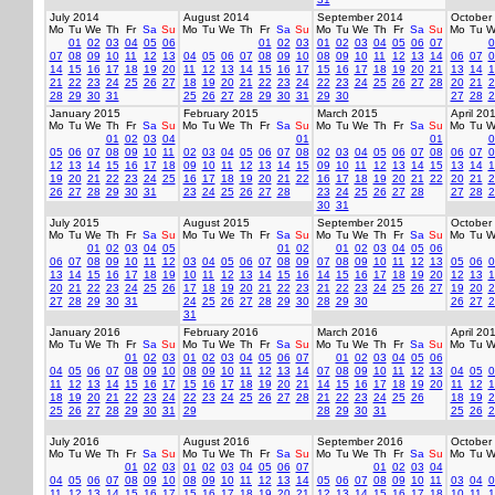
July 2014
August 2014
September 2014
October
Mo
Tu
We
Th
Fr
Sa
Su
Mo
Tu
We
Th
Fr
Sa
Su
Mo
Tu
We
Th
Fr
Sa
Su
Mo
Tu
W
01
02
03
04
05
06
01
02
03
01
02
03
04
05
06
07
0
07
08
09
10
11
12
13
04
05
06
07
08
09
10
08
09
10
11
12
13
14
06
07
0
14
15
16
17
18
19
20
11
12
13
14
15
16
17
15
16
17
18
19
20
21
13
14
1
21
22
23
24
25
26
27
18
19
20
21
22
23
24
22
23
24
25
26
27
28
20
21
2
28
29
30
31
25
26
27
28
29
30
31
29
30
27
28
2
January 2015
February 2015
March 2015
April 20
Mo
Tu
We
Th
Fr
Sa
Su
Mo
Tu
We
Th
Fr
Sa
Su
Mo
Tu
We
Th
Fr
Sa
Su
Mo
Tu
W
01
02
03
04
01
01
0
05
06
07
08
09
10
11
02
03
04
05
06
07
08
02
03
04
05
06
07
08
06
07
0
12
13
14
15
16
17
18
09
10
11
12
13
14
15
09
10
11
12
13
14
15
13
14
1
19
20
21
22
23
24
25
16
17
18
19
20
21
22
16
17
18
19
20
21
22
20
21
2
26
27
28
29
30
31
23
24
25
26
27
28
23
24
25
26
27
28
27
28
2
30
31
July 2015
August 2015
September 2015
October
Mo
Tu
We
Th
Fr
Sa
Su
Mo
Tu
We
Th
Fr
Sa
Su
Mo
Tu
We
Th
Fr
Sa
Su
Mo
Tu
W
01
02
03
04
05
01
02
01
02
03
04
05
06
06
07
08
09
10
11
12
03
04
05
06
07
08
09
07
08
09
10
11
12
13
05
06
0
13
14
15
16
17
18
19
10
11
12
13
14
15
16
14
15
16
17
18
19
20
12
13
1
20
21
22
23
24
25
26
17
18
19
20
21
22
23
21
22
23
24
25
26
27
19
20
2
27
28
29
30
31
24
25
26
27
28
29
30
28
29
30
26
27
2
31
January 2016
February 2016
March 2016
April 20
Mo
Tu
We
Th
Fr
Sa
Su
Mo
Tu
We
Th
Fr
Sa
Su
Mo
Tu
We
Th
Fr
Sa
Su
Mo
Tu
W
01
02
03
01
02
03
04
05
06
07
01
02
03
04
05
06
04
05
06
07
08
09
10
08
09
10
11
12
13
14
07
08
09
10
11
12
13
04
05
0
11
12
13
14
15
16
17
15
16
17
18
19
20
21
14
15
16
17
18
19
20
11
12
1
18
19
20
21
22
23
24
22
23
24
25
26
27
28
21
22
23
24
25
26
18
19
2
25
26
27
28
29
30
31
29
28
29
30
31
25
26
2
July 2016
August 2016
September 2016
October
Mo
Tu
We
Th
Fr
Sa
Su
Mo
Tu
We
Th
Fr
Sa
Su
Mo
Tu
We
Th
Fr
Sa
Su
Mo
Tu
W
01
02
03
01
02
03
04
05
06
07
01
02
03
04
04
05
06
07
08
09
10
08
09
10
11
12
13
14
05
06
07
08
09
10
11
03
04
0
11
12
13
14
15
16
17
15
16
17
18
19
20
21
12
13
14
15
16
17
18
10
11
1