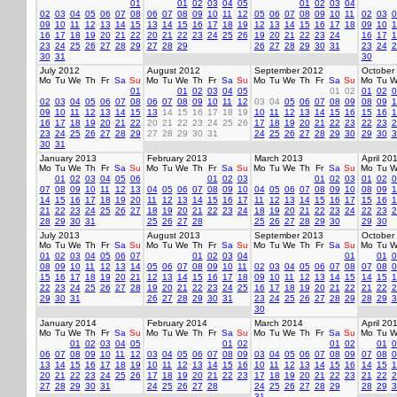
01
01
02
03
04
05
01
02
03
04
02
03
04
05
06
07
08
06
07
08
09
10
11
12
05
06
07
08
09
10
11
02
03
0
09
10
11
12
13
14
15
13
14
15
16
17
18
19
12
13
14
15
16
17
18
09
10
1
16
17
18
19
20
21
22
20
21
22
23
24
25
26
19
20
21
22
23
24
16
17
1
23
24
25
26
27
28
29
27
28
29
26
27
28
29
30
31
23
24
2
30
31
30
July 2012
August 2012
September 2012
October
Mo
Tu
We
Th
Fr
Sa
Su
Mo
Tu
We
Th
Fr
Sa
Su
Mo
Tu
We
Th
Fr
Sa
Su
Mo
Tu
W
01
01
02
03
04
05
01
02
01
02
0
02
03
04
05
06
07
08
06
07
08
09
10
11
12
03
04
05
06
07
08
09
08
09
1
09
10
11
12
13
14
15
13
14
15
16
17
18
19
10
11
12
13
14
15
16
15
16
1
16
17
18
19
20
21
22
20
21
22
23
24
25
26
17
18
19
20
21
22
23
22
23
2
23
24
25
26
27
28
29
27
28
29
30
31
24
25
26
27
28
29
30
29
30
3
30
31
January 2013
February 2013
March 2013
April 20
Mo
Tu
We
Th
Fr
Sa
Su
Mo
Tu
We
Th
Fr
Sa
Su
Mo
Tu
We
Th
Fr
Sa
Su
Mo
Tu
W
01
02
03
04
05
06
01
02
03
01
02
03
01
02
0
07
08
09
10
11
12
13
04
05
06
07
08
09
10
04
05
06
07
08
09
10
08
09
1
14
15
16
17
18
19
20
11
12
13
14
15
16
17
11
12
13
14
15
16
17
15
16
1
21
22
23
24
25
26
27
18
19
20
21
22
23
24
18
19
20
21
22
23
24
22
23
2
28
29
30
31
25
26
27
28
25
26
27
28
29
30
29
30
July 2013
August 2013
September 2013
October
Mo
Tu
We
Th
Fr
Sa
Su
Mo
Tu
We
Th
Fr
Sa
Su
Mo
Tu
We
Th
Fr
Sa
Su
Mo
Tu
W
01
02
03
04
05
06
07
01
02
03
04
01
01
0
08
09
10
11
12
13
14
05
06
07
08
09
10
11
02
03
04
05
06
07
08
07
08
0
15
16
17
18
19
20
21
12
13
14
15
16
17
18
09
10
11
12
13
14
15
14
15
1
22
23
24
25
26
27
28
19
20
21
22
23
24
25
16
17
18
19
20
21
22
21
22
2
29
30
31
26
27
28
29
30
31
23
24
25
26
27
28
29
28
29
3
30
January 2014
February 2014
March 2014
April 20
Mo
Tu
We
Th
Fr
Sa
Su
Mo
Tu
We
Th
Fr
Sa
Su
Mo
Tu
We
Th
Fr
Sa
Su
Mo
Tu
W
01
02
03
04
05
01
02
01
02
01
0
06
07
08
09
10
11
12
03
04
05
06
07
08
09
03
04
05
06
07
08
09
07
08
0
13
14
15
16
17
18
19
10
11
12
13
14
15
16
10
11
12
13
14
15
16
14
15
1
20
21
22
23
24
25
26
17
18
19
20
21
22
23
17
18
19
20
21
22
23
21
22
2
27
28
29
30
31
24
25
26
27
28
24
25
26
27
28
29
28
29
3
31