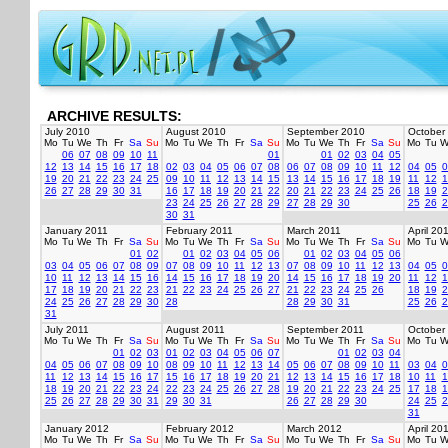
ARCHIVE RESULTS:
July 2010
August 2010
September 2010
October
Mo
Tu
We
Th
Fr
Sa
Su
Mo
Tu
We
Th
Fr
Sa
Su
Mo
Tu
We
Th
Fr
Sa
Su
Mo
Tu
W
06
07
08
09
10
11
01
01
02
03
04
05
12
13
14
15
16
17
18
02
03
04
05
06
07
08
06
07
08
09
10
11
12
04
05
0
19
20
21
22
23
24
25
09
10
11
12
13
14
15
13
14
15
16
17
18
19
11
12
1
26
27
28
29
30
31
16
17
18
19
20
21
22
20
21
22
23
24
25
26
18
19
2
23
24
25
26
27
28
29
27
28
29
30
25
26
2
30
31
January 2011
February 2011
March 2011
April 20
Mo
Tu
We
Th
Fr
Sa
Su
Mo
Tu
We
Th
Fr
Sa
Su
Mo
Tu
We
Th
Fr
Sa
Su
Mo
Tu
W
01
02
01
02
03
04
05
06
01
02
03
04
05
06
03
04
05
06
07
08
09
07
08
09
10
11
12
13
07
08
09
10
11
12
13
04
05
0
10
11
12
13
14
15
16
14
15
16
17
18
19
20
14
15
16
17
18
19
20
11
12
1
17
18
19
20
21
22
23
21
22
23
24
25
26
27
21
22
23
24
25
26
18
19
2
24
25
26
27
28
29
30
28
28
29
30
31
25
26
2
31
July 2011
August 2011
September 2011
October
Mo
Tu
We
Th
Fr
Sa
Su
Mo
Tu
We
Th
Fr
Sa
Su
Mo
Tu
We
Th
Fr
Sa
Su
Mo
Tu
W
01
02
03
01
02
03
04
05
06
07
01
02
03
04
04
05
06
07
08
09
10
08
09
10
11
12
13
14
05
06
07
08
09
10
11
03
04
0
11
12
13
14
15
16
17
15
16
17
18
19
20
21
12
13
14
15
16
17
18
10
11
1
18
19
20
21
22
23
24
22
23
24
25
26
27
28
19
20
21
22
23
24
25
17
18
1
25
26
27
28
29
30
31
29
30
31
26
27
28
29
30
24
25
2
31
January 2012
February 2012
March 2012
April 20
Mo
Tu
We
Th
Fr
Sa
Su
Mo
Tu
We
Th
Fr
Sa
Su
Mo
Tu
We
Th
Fr
Sa
Su
Mo
Tu
W