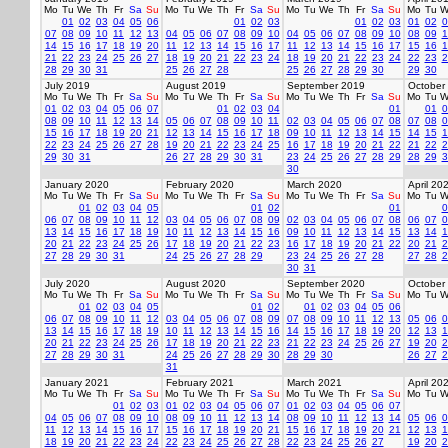
Mo
Tu
We
Th
Fr
Sa
Su
Mo
Tu
We
Th
Fr
Sa
Su
Mo
Tu
We
Th
Fr
Sa
Su
Mo
Tu
W
01
02
03
04
05
06
01
02
03
01
02
03
01
02
0
07
08
09
10
11
12
13
04
05
06
07
08
09
10
04
05
06
07
08
09
10
08
09
1
14
15
16
17
18
19
20
11
12
13
14
15
16
17
11
12
13
14
15
16
17
15
16
1
21
22
23
24
25
26
27
18
19
20
21
22
23
24
18
19
20
21
22
23
24
22
23
2
28
29
30
31
25
26
27
28
25
26
27
28
29
30
29
30
July 2019
August 2019
September 2019
October
Mo
Tu
We
Th
Fr
Sa
Su
Mo
Tu
We
Th
Fr
Sa
Su
Mo
Tu
We
Th
Fr
Sa
Su
Mo
Tu
W
01
02
03
04
05
06
07
01
02
03
04
01
01
0
08
09
10
11
12
13
14
05
06
07
08
09
10
11
02
03
04
05
06
07
08
07
08
0
15
16
17
18
19
20
21
12
13
14
15
16
17
18
09
10
11
12
13
14
15
14
15
1
22
23
24
25
26
27
28
19
20
21
22
23
24
25
16
17
18
19
20
21
22
21
22
2
29
30
31
26
27
28
29
30
31
23
24
25
26
27
28
29
28
29
3
30
January 2020
February 2020
March 2020
April 20
Mo
Tu
We
Th
Fr
Sa
Su
Mo
Tu
We
Th
Fr
Sa
Su
Mo
Tu
We
Th
Fr
Sa
Su
Mo
Tu
W
01
02
03
04
05
01
02
01
0
06
07
08
09
10
11
12
03
04
05
06
07
08
09
02
03
04
05
06
07
08
06
07
0
13
14
15
16
17
18
19
10
11
12
13
14
15
16
09
10
11
12
13
14
15
13
14
1
20
21
22
23
24
25
26
17
18
19
20
21
22
23
16
17
18
19
20
21
22
20
21
2
27
28
29
30
31
24
25
26
27
28
29
23
24
25
26
27
28
27
28
2
30
31
July 2020
August 2020
September 2020
October
Mo
Tu
We
Th
Fr
Sa
Su
Mo
Tu
We
Th
Fr
Sa
Su
Mo
Tu
We
Th
Fr
Sa
Su
Mo
Tu
W
01
02
03
04
05
01
02
01
02
03
04
05
06
06
07
08
09
10
11
12
03
04
05
06
07
08
09
07
08
09
10
11
12
13
05
06
0
13
14
15
16
17
18
19
10
11
12
13
14
15
16
14
15
16
17
18
19
20
12
13
1
20
21
22
23
24
25
26
17
18
19
20
21
22
23
21
22
23
24
25
26
27
19
20
2
27
28
29
30
31
24
25
26
27
28
29
30
28
29
30
26
27
2
31
January 2021
February 2021
March 2021
April 20
Mo
Tu
We
Th
Fr
Sa
Su
Mo
Tu
We
Th
Fr
Sa
Su
Mo
Tu
We
Th
Fr
Sa
Su
Mo
Tu
W
01
02
03
01
02
03
04
05
06
07
01
02
03
04
05
06
07
04
05
06
07
08
09
10
08
09
10
11
12
13
14
08
09
10
11
12
13
14
05
06
0
11
12
13
14
15
16
17
15
16
17
18
19
20
21
15
16
17
18
19
20
21
12
13
1
18
19
20
21
22
23
24
22
23
24
25
26
27
28
22
23
24
25
26
27
19
20
2