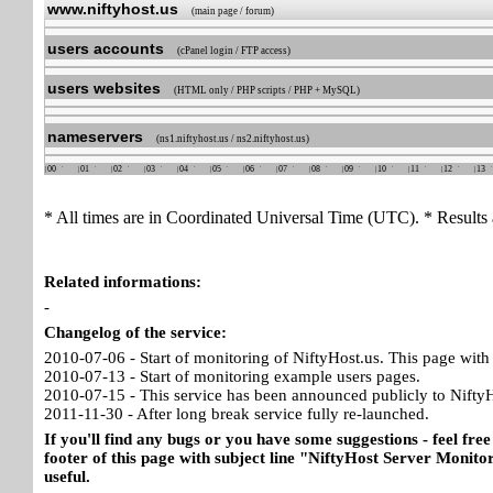
www.niftyhost.us
(main page / forum)
users accounts
(cPanel login / FTP access)
users websites
(HTML only / PHP scripts / PHP + MySQL)
nameservers
(ns1.niftyhost.us / ns2.niftyhost.us)
00
01
02
03
04
05
06
07
08
09
10
11
12
13
* All times are in Coordinated Universal Time (UTC). * Results 
Related informations:
-
Changelog of the service:
2010-07-06 - Start of monitoring of NiftyHost.us. This page with 
2010-07-13 - Start of monitoring example users pages.
2010-07-15 - This service has been announced publicly to NiftyH
2011-11-30 - After long break service fully re-launched.
If you'll find any bugs or you have some suggestions - feel free
footer of this page with subject line "NiftyHost Server Monitor
useful.