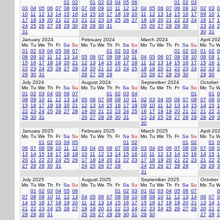
01
02
01
02
03
04
05
06
01
02
03
03
04
05
06
07
08
09
07
08
09
10
11
12
13
04
05
06
07
08
09
10
02
03
0
10
11
12
13
14
15
16
14
15
16
17
18
19
20
11
12
13
14
15
16
17
09
10
1
17
18
19
20
21
22
23
21
22
23
24
25
26
27
18
19
20
21
22
23
24
16
17
1
24
25
26
27
28
29
30
28
29
30
31
25
26
27
28
29
30
23
24
2
31
30
31
January 2024
February 2024
March 2024
April 20
Mo
Tu
We
Th
Fr
Sa
Su
Mo
Tu
We
Th
Fr
Sa
Su
Mo
Tu
We
Th
Fr
Sa
Su
Mo
Tu
W
01
02
03
04
05
06
07
01
02
03
04
01
02
03
01
02
0
08
09
10
11
12
13
14
05
06
07
08
09
10
11
04
05
06
07
08
09
10
08
09
1
15
16
17
18
19
20
21
12
13
14
15
16
17
18
11
12
13
14
15
16
17
15
16
1
22
23
24
25
26
27
28
19
20
21
22
23
24
25
18
19
20
21
22
23
24
22
23
2
29
30
31
26
27
28
29
25
26
27
28
29
30
29
30
July 2024
August 2024
September 2024
October
Mo
Tu
We
Th
Fr
Sa
Su
Mo
Tu
We
Th
Fr
Sa
Su
Mo
Tu
We
Th
Fr
Sa
Su
Mo
Tu
W
01
02
03
04
05
06
07
01
02
03
04
01
01
0
08
09
10
11
12
13
14
05
06
07
08
09
10
11
02
03
04
05
06
07
08
07
08
0
15
16
17
18
19
20
21
12
13
14
15
16
17
18
09
10
11
12
13
14
15
14
15
1
22
23
24
25
26
27
28
19
20
21
22
23
24
25
16
17
18
19
20
21
22
21
22
2
29
30
31
26
27
28
29
30
31
23
24
25
26
27
28
29
28
29
3
30
January 2025
February 2025
March 2025
April 20
Mo
Tu
We
Th
Fr
Sa
Su
Mo
Tu
We
Th
Fr
Sa
Su
Mo
Tu
We
Th
Fr
Sa
Su
Mo
Tu
W
01
02
03
04
05
01
02
01
02
01
0
06
07
08
09
10
11
12
03
04
05
06
07
08
09
03
04
05
06
07
08
09
07
08
0
13
14
15
16
17
18
19
10
11
12
13
14
15
16
10
11
12
13
14
15
16
14
15
1
20
21
22
23
24
25
26
17
18
19
20
21
22
23
17
18
19
20
21
22
23
21
22
2
27
28
29
30
31
24
25
26
27
28
24
25
26
27
28
29
28
29
3
31
July 2025
August 2025
September 2025
October
Mo
Tu
We
Th
Fr
Sa
Su
Mo
Tu
We
Th
Fr
Sa
Su
Mo
Tu
We
Th
Fr
Sa
Su
Mo
Tu
W
01
02
03
04
05
06
01
02
03
01
02
03
04
05
06
07
0
07
08
09
10
11
12
13
04
05
06
07
08
09
10
08
09
10
11
12
13
14
06
07
0
14
15
16
17
18
19
20
11
12
13
14
15
16
17
15
16
17
18
19
20
21
13
14
1
21
22
23
24
25
26
27
18
19
20
21
22
23
24
22
23
24
25
26
27
28
20
21
2
28
29
30
31
25
26
27
28
29
30
31
29
30
27
28
2