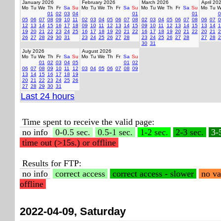
January 2026
February 2026
March 2026
April 20
Mo
Tu
We
Th
Fr
Sa
Su
Mo
Tu
We
Th
Fr
Sa
Su
Mo
Tu
We
Th
Fr
Sa
Su
Mo
Tu
W
01
02
03
04
01
01
0
05
06
07
08
09
10
11
02
03
04
05
06
07
08
02
03
04
05
06
07
08
06
07
0
12
13
14
15
16
17
18
09
10
11
12
13
14
15
09
10
11
12
13
14
15
13
14
1
19
20
21
22
23
24
25
16
17
18
19
20
21
22
16
17
18
19
20
21
22
20
21
2
26
27
28
29
30
31
23
24
25
26
27
28
23
24
25
26
27
28
27
28
2
30
31
July 2026
August 2026
Mo
Tu
We
Th
Fr
Sa
Su
Mo
Tu
We
Th
Fr
Sa
Su
01
02
03
04
05
01
02
06
07
08
09
10
11
12
03
04
05
06
07
08
09
13
14
15
16
17
18
19
20
21
22
23
24
25
26
27
28
29
30
31
Last 24 hours
Time spent to receive the valid page:
no info
0-0.5 sec.
0.5-1 sec.
1-2 sec.
2-3 sec.
3-
time out (>15s.) or offline
Results for FTP:
no info
correct access
correct access - slower
no va
offline
2022-04-09, Saturday