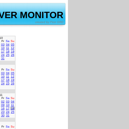
VER MONITOR
by Piotr GRD
10
Fr
Sa
Su
03
04
05
10
11
12
17
18
19
24
25
26
31
Fr
Sa
Su
03
04
05
10
11
12
17
18
19
24
25
26
11
Fr
Sa
Su
02
03
04
09
10
11
16
17
18
23
24
25
30
31
Fr
Sa
Su