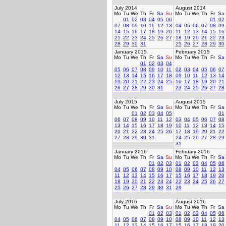
July 2014
August 2014
Mo
Tu
We
Th
Fr
Sa
Su
Mo
Tu
We
Th
Fr
Sa
01
02
03
04
05
06
01
02
07
08
09
10
11
12
13
04
05
06
07
08
09
14
15
16
17
18
19
20
11
12
13
14
15
16
21
22
23
24
25
26
27
18
19
20
21
22
23
28
29
30
31
25
26
27
28
29
30
January 2015
February 2015
Mo
Tu
We
Th
Fr
Sa
Su
Mo
Tu
We
Th
Fr
Sa
01
02
03
04
05
06
07
08
09
10
11
02
03
04
05
06
07
12
13
14
15
16
17
18
09
10
11
12
13
14
19
20
21
22
23
24
25
16
17
18
19
20
21
26
27
28
29
30
31
23
24
25
26
27
28
July 2015
August 2015
Mo
Tu
We
Th
Fr
Sa
Su
Mo
Tu
We
Th
Fr
Sa
01
02
03
04
05
01
06
07
08
09
10
11
12
03
04
05
06
07
08
13
14
15
16
17
18
19
10
11
12
13
14
15
20
21
22
23
24
25
26
17
18
19
20
21
22
27
28
29
30
31
24
25
26
27
28
29
31
January 2016
February 2016
Mo
Tu
We
Th
Fr
Sa
Su
Mo
Tu
We
Th
Fr
Sa
01
02
03
01
02
03
04
05
06
04
05
06
07
08
09
10
08
09
10
11
12
13
11
12
13
14
15
16
17
15
16
17
18
19
20
18
19
20
21
22
23
24
22
23
24
25
26
27
25
26
27
28
29
30
31
29
July 2016
August 2016
Mo
Tu
We
Th
Fr
Sa
Su
Mo
Tu
We
Th
Fr
Sa
01
02
03
01
02
03
04
05
06
04
05
06
07
08
09
10
08
09
10
11
12
13
11
12
13
14
15
16
17
15
16
17
18
19
20