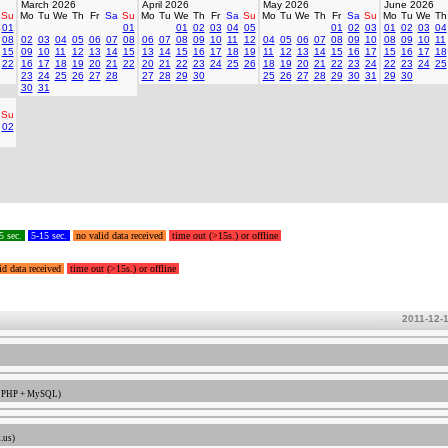
March 2026
April 2026
May 2026
June 2026
Su
Mo
Tu
We
Th
Fr
Sa
Su
Mo
Tu
We
Th
Fr
Sa
Su
Mo
Tu
We
Th
Fr
Sa
Su
Mo
Tu
We
Th
01
01
01
02
03
04
05
01
02
03
01
02
03
04
08
02
03
04
05
06
07
08
06
07
08
09
10
11
12
04
05
06
07
08
09
10
08
09
10
11
15
09
10
11
12
13
14
15
13
14
15
16
17
18
19
11
12
13
14
15
16
17
15
16
17
18
22
16
17
18
19
20
21
22
20
21
22
23
24
25
26
18
19
20
21
22
23
24
22
23
24
25
23
24
25
26
27
28
27
28
29
30
25
26
27
28
29
30
31
29
30
30
31
Su
02
5 sec.
5-15 sec.
no valid data received
time out (>15s.) or offline
id data received
time out (>15s.) or offline
2011-12-
 / PHP + MySQL)
.us)