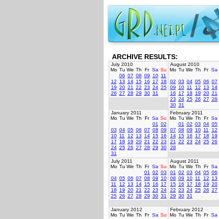
ARCHIVE RESULTS:
July 2010
August 2010
Mo
Tu
We
Th
Fr
Sa
Su
Mo
Tu
We
Th
Fr
Sa
06
07
08
09
10
11
12
13
14
15
16
17
18
02
03
04
05
06
07
19
20
21
22
23
24
25
09
10
11
12
13
14
26
27
28
29
30
31
16
17
18
19
20
21
23
24
25
26
27
28
30
31
January 2011
February 2011
Mo
Tu
We
Th
Fr
Sa
Su
Mo
Tu
We
Th
Fr
Sa
01
02
01
02
03
04
05
03
04
05
06
07
08
09
07
08
09
10
11
12
10
11
12
13
14
15
16
14
15
16
17
18
19
17
18
19
20
21
22
23
21
22
23
24
25
26
24
25
26
27
28
29
30
28
31
July 2011
August 2011
Mo
Tu
We
Th
Fr
Sa
Su
Mo
Tu
We
Th
Fr
Sa
01
02
03
01
02
03
04
05
06
04
05
06
07
08
09
10
08
09
10
11
12
13
11
12
13
14
15
16
17
15
16
17
18
19
20
18
19
20
21
22
23
24
22
23
24
25
26
27
25
26
27
28
29
30
31
29
30
31
January 2012
February 2012
Mo
Tu
We
Th
Fr
Sa
Su
Mo
Tu
We
Th
Fr
Sa