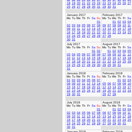
18
19
20
21
22
23
24
22
23
24
25
26
27
25
26
27
28
29
30
31
29
30
31
January 2017
February 2017
Mo
Tu
We
Th
Fr
Sa
Su
Mo
Tu
We
Th
Fr
Sa
01
01
02
03
04
02
03
04
05
06
07
08
06
07
08
09
10
11
09
10
11
12
13
14
15
13
14
15
16
17
18
16
17
18
19
20
21
22
20
21
22
23
24
25
23
24
25
26
27
28
29
27
28
30
31
July 2017
August 2017
Mo
Tu
We
Th
Fr
Sa
Su
Mo
Tu
We
Th
Fr
Sa
01
02
01
02
03
04
05
03
04
05
06
07
08
09
07
08
09
10
11
12
10
11
12
13
14
15
16
14
15
16
17
18
19
17
18
19
20
21
22
23
21
22
23
24
25
26
24
25
26
27
28
29
30
28
29
30
31
31
January 2018
February 2018
Mo
Tu
We
Th
Fr
Sa
Su
Mo
Tu
We
Th
Fr
Sa
01
02
03
04
05
06
07
01
02
03
08
09
10
11
12
13
14
05
06
07
08
09
10
15
16
17
18
19
20
21
12
13
14
15
16
17
22
23
24
25
26
27
28
19
20
21
22
23
24
29
30
31
26
27
28
July 2018
August 2018
Mo
Tu
We
Th
Fr
Sa
Su
Mo
Tu
We
Th
Fr
Sa
01
01
02
03
04
02
03
04
05
06
07
08
06
07
08
09
10
11
09
10
11
12
13
14
15
13
14
15
16
17
18
16
17
18
19
20
21
22
20
21
22
23
24
25
23
24
25
26
27
28
29
27
28
29
30
31
30
31
January 2019
February 2019