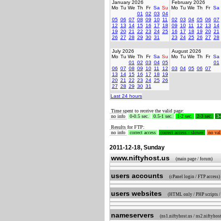
January 2026
February 2026
Mo
Tu
We
Th
Fr
Sa
Su
Mo
Tu
We
Th
Fr
Sa
01
02
03
04
05
06
07
08
09
10
11
02
03
04
05
06
07
12
13
14
15
16
17
18
09
10
11
12
13
14
19
20
21
22
23
24
25
16
17
18
19
20
21
26
27
28
29
30
31
23
24
25
26
27
28
July 2026
August 2026
Mo
Tu
We
Th
Fr
Sa
Su
Mo
Tu
We
Th
Fr
Sa
01
02
03
04
05
01
06
07
08
09
10
11
12
03
04
05
06
07
13
14
15
16
17
18
19
20
21
22
23
24
25
26
27
28
29
30
31
Last 24 hours
Time spent to receive the valid page:
no info
0-0.5 sec.
0.5-1 sec.
1-2 sec.
2-3 sec.
3-
Results for FTP:
no info
correct access
correct access - slower
no val
2011-12-18, Sunday
www.niftyhost.us
(main page / forum)
users accounts
(cPanel login / FTP access)
users websites
(HTML only / PHP scripts
nameservers
(ns1.niftyhost.us / ns2.niftyhost