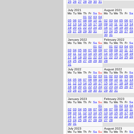
25
26
27
28
29
30
31
July 2021
August 2021
Mo
Tu
We
Th
Fr
Sa
Su
Mo
Tu
We
Th
Fr
Sa
01
02
03
04
05
06
07
08
09
10
11
02
03
04
05
06
07
12
13
14
15
16
17
18
09
10
11
12
13
14
19
20
21
22
23
24
25
16
17
18
19
20
21
26
27
28
29
30
31
23
24
25
26
27
28
30
31
January 2022
February 2022
Mo
Tu
We
Th
Fr
Sa
Su
Mo
Tu
We
Th
Fr
Sa
01
02
01
02
03
04
05
03
04
05
06
07
08
09
07
08
09
10
11
12
10
11
12
13
14
15
16
14
15
16
17
18
19
17
18
19
20
21
22
23
21
22
23
24
25
26
24
25
26
27
28
29
30
28
31
July 2022
August 2022
Mo
Tu
We
Th
Fr
Sa
Su
Mo
Tu
We
Th
Fr
Sa
01
02
03
01
02
03
04
05
06
04
05
06
07
08
09
10
08
09
10
11
12
13
11
12
13
14
15
16
17
15
16
17
18
19
20
18
19
20
21
22
23
24
22
23
24
25
26
27
25
26
27
28
29
30
31
29
30
31
January 2023
February 2023
Mo
Tu
We
Th
Fr
Sa
Su
Mo
Tu
We
Th
Fr
Sa
01
01
02
03
04
02
03
04
05
06
07
08
06
07
08
09
10
11
09
10
11
12
13
14
15
13
14
15
16
17
18
16
17
18
19
20
21
22
20
21
22
23
24
25
23
24
25
26
27
28
29
27
28
30
31
July 2023
August 2023
Mo
Tu
We
Th
Fr
Sa
Su
Mo
Tu
We
Th
Fr
Sa