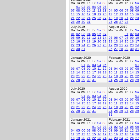
Mo
Tu
We
Th
Fr
Sa
Su
Mo
Tu
We
Th
Fr
Sa
01
02
03
04
05
06
01
02
07
08
09
10
11
12
13
04
05
06
07
08
09
14
15
16
17
18
19
20
11
12
13
14
15
16
21
22
23
24
25
26
27
18
19
20
21
22
23
28
29
30
31
25
26
27
28
July 2019
August 2019
Mo
Tu
We
Th
Fr
Sa
Su
Mo
Tu
We
Th
Fr
Sa
01
02
03
04
05
06
07
01
02
03
08
09
10
11
12
13
14
05
06
07
08
09
10
15
16
17
18
19
20
21
12
13
14
15
16
17
22
23
24
25
26
27
28
19
20
21
22
23
24
29
30
31
26
27
28
29
30
31
January 2020
February 2020
Mo
Tu
We
Th
Fr
Sa
Su
Mo
Tu
We
Th
Fr
Sa
01
02
03
04
05
01
06
07
08
09
10
11
12
03
04
05
06
07
08
13
14
15
16
17
18
19
10
11
12
13
14
15
20
21
22
23
24
25
26
17
18
19
20
21
22
27
28
29
30
31
24
25
26
27
28
29
July 2020
August 2020
Mo
Tu
We
Th
Fr
Sa
Su
Mo
Tu
We
Th
Fr
Sa
01
02
03
04
05
01
06
07
08
09
10
11
12
03
04
05
06
07
08
13
14
15
16
17
18
19
10
11
12
13
14
15
20
21
22
23
24
25
26
17
18
19
20
21
22
27
28
29
30
31
24
25
26
27
28
29
31
January 2021
February 2021
Mo
Tu
We
Th
Fr
Sa
Su
Mo
Tu
We
Th
Fr
Sa
01
02
03
01
02
03
04
05
06
04
05
06
07
08
09
10
08
09
10
11
12
13
11
12
13
14
15
16
17
15
16
17
18
19
20
18
19
20
21
22
23
24
22
23
24
25
26
27