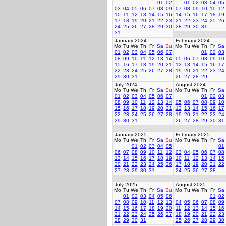
01
02
01
02
03
04
05
03
04
05
06
07
08
09
07
08
09
10
11
12
10
11
12
13
14
15
16
14
15
16
17
18
19
17
18
19
20
21
22
23
21
22
23
24
25
26
24
25
26
27
28
29
30
28
29
30
31
31
January 2024
February 2024
Mo
Tu
We
Th
Fr
Sa
Su
Mo
Tu
We
Th
Fr
Sa
01
02
03
04
05
06
07
01
02
03
08
09
10
11
12
13
14
05
06
07
08
09
10
15
16
17
18
19
20
21
12
13
14
15
16
17
22
23
24
25
26
27
28
19
20
21
22
23
24
29
30
31
26
27
28
29
July 2024
August 2024
Mo
Tu
We
Th
Fr
Sa
Su
Mo
Tu
We
Th
Fr
Sa
01
02
03
04
05
06
07
01
02
03
08
09
10
11
12
13
14
05
06
07
08
09
10
15
16
17
18
19
20
21
12
13
14
15
16
17
22
23
24
25
26
27
28
19
20
21
22
23
24
29
30
31
26
27
28
29
30
31
January 2025
February 2025
Mo
Tu
We
Th
Fr
Sa
Su
Mo
Tu
We
Th
Fr
Sa
01
02
03
04
05
01
06
07
08
09
10
11
12
03
04
05
06
07
08
13
14
15
16
17
18
19
10
11
12
13
14
15
20
21
22
23
24
25
26
17
18
19
20
21
22
27
28
29
30
31
24
25
26
27
28
July 2025
August 2025
Mo
Tu
We
Th
Fr
Sa
Su
Mo
Tu
We
Th
Fr
Sa
01
02
03
04
05
06
01
02
07
08
09
10
11
12
13
04
05
06
07
08
09
14
15
16
17
18
19
20
11
12
13
14
15
16
21
22
23
24
25
26
27
18
19
20
21
22
23
28
29
30
31
25
26
27
28
29
30