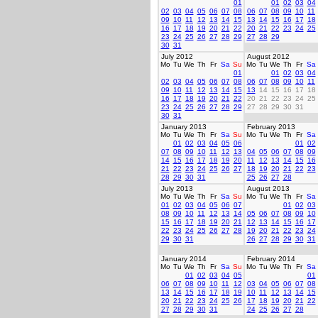
01
01
02
03
04
02
03
04
05
06
07
08
06
07
08
09
10
11
09
10
11
12
13
14
15
13
14
15
16
17
18
16
17
18
19
20
21
22
20
21
22
23
24
25
23
24
25
26
27
28
29
27
28
29
30
31
July 2012
August 2012
Mo
Tu
We
Th
Fr
Sa
Su
Mo
Tu
We
Th
Fr
Sa
01
01
02
03
04
02
03
04
05
06
07
08
06
07
08
09
10
11
09
10
11
12
13
14
15
13
14
15
16
17
18
16
17
18
19
20
21
22
20
21
22
23
24
25
23
24
25
26
27
28
29
27
28
29
30
31
30
31
January 2013
February 2013
Mo
Tu
We
Th
Fr
Sa
Su
Mo
Tu
We
Th
Fr
Sa
01
02
03
04
05
06
01
02
07
08
09
10
11
12
13
04
05
06
07
08
09
14
15
16
17
18
19
20
11
12
13
14
15
16
21
22
23
24
25
26
27
18
19
20
21
22
23
28
29
30
31
25
26
27
28
July 2013
August 2013
Mo
Tu
We
Th
Fr
Sa
Su
Mo
Tu
We
Th
Fr
Sa
01
02
03
04
05
06
07
01
02
03
08
09
10
11
12
13
14
05
06
07
08
09
10
15
16
17
18
19
20
21
12
13
14
15
16
17
22
23
24
25
26
27
28
19
20
21
22
23
24
29
30
31
26
27
28
29
30
31
January 2014
February 2014
Mo
Tu
We
Th
Fr
Sa
Su
Mo
Tu
We
Th
Fr
Sa
01
02
03
04
05
01
06
07
08
09
10
11
12
03
04
05
06
07
08
13
14
15
16
17
18
19
10
11
12
13
14
15
20
21
22
23
24
25
26
17
18
19
20
21
22
27
28
29
30
31
24
25
26
27
28