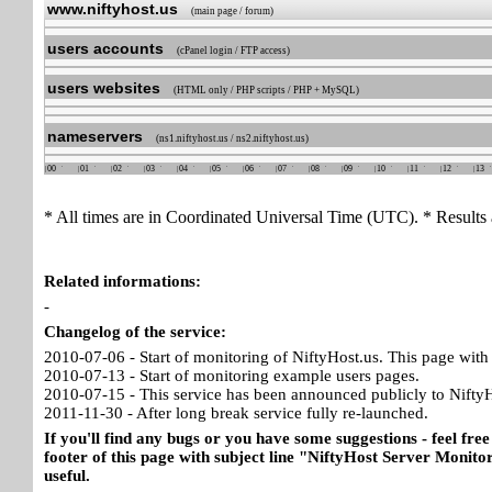
www.niftyhost.us
(main page / forum)
users accounts
(cPanel login / FTP access)
users websites
(HTML only / PHP scripts / PHP + MySQL)
nameservers
(ns1.niftyhost.us / ns2.niftyhost.us)
00
01
02
03
04
05
06
07
08
09
10
11
12
13
* All times are in Coordinated Universal Time (UTC). * Results 
Related informations:
-
Changelog of the service:
2010-07-06 - Start of monitoring of NiftyHost.us. This page with 
2010-07-13 - Start of monitoring example users pages.
2010-07-15 - This service has been announced publicly to NiftyH
2011-11-30 - After long break service fully re-launched.
If you'll find any bugs or you have some suggestions - feel free
footer of this page with subject line "NiftyHost Server Monitor
useful.