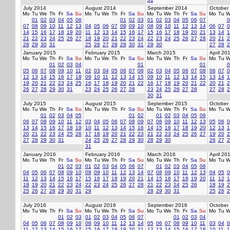
July 2014
August 2014
September 2014
October
Mo
Tu
We
Th
Fr
Sa
Su
Mo
Tu
We
Th
Fr
Sa
Su
Mo
Tu
We
Th
Fr
Sa
Su
Mo
Tu
W
01
02
03
04
05
06
01
02
03
01
02
03
04
05
06
07
0
07
08
09
10
11
12
13
04
05
06
07
08
09
10
08
09
10
11
12
13
14
06
07
0
14
15
16
17
18
19
20
11
12
13
14
15
16
17
15
16
17
18
19
20
21
13
14
1
21
22
23
24
25
26
27
18
19
20
21
22
23
24
22
23
24
25
26
27
28
20
21
2
28
29
30
31
25
26
27
28
29
30
31
29
30
27
28
2
January 2015
February 2015
March 2015
April 20
Mo
Tu
We
Th
Fr
Sa
Su
Mo
Tu
We
Th
Fr
Sa
Su
Mo
Tu
We
Th
Fr
Sa
Su
Mo
Tu
W
01
02
03
04
01
01
0
05
06
07
08
09
10
11
02
03
04
05
06
07
08
02
03
04
05
06
07
08
06
07
0
12
13
14
15
16
17
18
09
10
11
12
13
14
15
09
10
11
12
13
14
15
13
14
1
19
20
21
22
23
24
25
16
17
18
19
20
21
22
16
17
18
19
20
21
22
20
21
2
26
27
28
29
30
31
23
24
25
26
27
28
23
24
25
26
27
28
27
28
2
30
31
July 2015
August 2015
September 2015
October
Mo
Tu
We
Th
Fr
Sa
Su
Mo
Tu
We
Th
Fr
Sa
Su
Mo
Tu
We
Th
Fr
Sa
Su
Mo
Tu
W
01
02
03
04
05
01
02
01
02
03
04
05
06
06
07
08
09
10
11
12
03
04
05
06
07
08
09
07
08
09
10
11
12
13
05
06
0
13
14
15
16
17
18
19
10
11
12
13
14
15
16
14
15
16
17
18
19
20
12
13
1
20
21
22
23
24
25
26
17
18
19
20
21
22
23
21
22
23
24
25
26
27
19
20
2
27
28
29
30
31
24
25
26
27
28
29
30
28
29
30
26
27
2
31
January 2016
February 2016
March 2016
April 20
Mo
Tu
We
Th
Fr
Sa
Su
Mo
Tu
We
Th
Fr
Sa
Su
Mo
Tu
We
Th
Fr
Sa
Su
Mo
Tu
W
01
02
03
01
02
03
04
05
06
07
01
02
03
04
05
06
04
05
06
07
08
09
10
08
09
10
11
12
13
14
07
08
09
10
11
12
13
04
05
0
11
12
13
14
15
16
17
15
16
17
18
19
20
21
14
15
16
17
18
19
20
11
12
1
18
19
20
21
22
23
24
22
23
24
25
26
27
28
21
22
23
24
25
26
18
19
2
25
26
27
28
29
30
31
29
28
29
30
31
25
26
2
July 2016
August 2016
September 2016
October
Mo
Tu
We
Th
Fr
Sa
Su
Mo
Tu
We
Th
Fr
Sa
Su
Mo
Tu
We
Th
Fr
Sa
Su
Mo
Tu
W
01
02
03
01
02
03
04
05
06
07
01
02
03
04
04
05
06
07
08
09
10
08
09
10
11
12
13
14
05
06
07
08
09
10
11
03
04
0
11
12
13
14
15
16
17
15
16
17
18
19
20
21
12
13
14
15
16
17
18
10
11
1