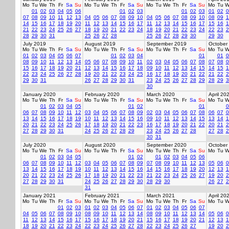
Mo
Tu
We
Th
Fr
Sa
Su
Mo
Tu
We
Th
Fr
Sa
Su
Mo
Tu
We
Th
Fr
Sa
Su
Mo
Tu
W
01
02
03
04
05
06
01
02
03
01
02
03
01
02
0
07
08
09
10
11
12
13
04
05
06
07
08
09
10
04
05
06
07
08
09
10
08
09
1
14
15
16
17
18
19
20
11
12
13
14
15
16
17
11
12
13
14
15
16
17
15
16
1
21
22
23
24
25
26
27
18
19
20
21
22
23
24
18
19
20
21
22
23
24
22
23
2
28
29
30
31
25
26
27
28
25
26
27
28
29
30
29
30
July 2019
August 2019
September 2019
October
Mo
Tu
We
Th
Fr
Sa
Su
Mo
Tu
We
Th
Fr
Sa
Su
Mo
Tu
We
Th
Fr
Sa
Su
Mo
Tu
W
01
02
03
04
05
06
07
01
02
03
04
01
01
0
08
09
10
11
12
13
14
05
06
07
08
09
10
11
02
03
04
05
06
07
08
07
08
0
15
16
17
18
19
20
21
12
13
14
15
16
17
18
09
10
11
12
13
14
15
14
15
1
22
23
24
25
26
27
28
19
20
21
22
23
24
25
16
17
18
19
20
21
22
21
22
2
29
30
31
26
27
28
29
30
31
23
24
25
26
27
28
29
28
29
3
30
January 2020
February 2020
March 2020
April 20
Mo
Tu
We
Th
Fr
Sa
Su
Mo
Tu
We
Th
Fr
Sa
Su
Mo
Tu
We
Th
Fr
Sa
Su
Mo
Tu
W
01
02
03
04
05
01
02
01
0
06
07
08
09
10
11
12
03
04
05
06
07
08
09
02
03
04
05
06
07
08
06
07
0
13
14
15
16
17
18
19
10
11
12
13
14
15
16
09
10
11
12
13
14
15
13
14
1
20
21
22
23
24
25
26
17
18
19
20
21
22
23
16
17
18
19
20
21
22
20
21
2
27
28
29
30
31
24
25
26
27
28
29
23
24
25
26
27
28
27
28
2
30
31
July 2020
August 2020
September 2020
October
Mo
Tu
We
Th
Fr
Sa
Su
Mo
Tu
We
Th
Fr
Sa
Su
Mo
Tu
We
Th
Fr
Sa
Su
Mo
Tu
W
01
02
03
04
05
01
02
01
02
03
04
05
06
06
07
08
09
10
11
12
03
04
05
06
07
08
09
07
08
09
10
11
12
13
05
06
0
13
14
15
16
17
18
19
10
11
12
13
14
15
16
14
15
16
17
18
19
20
12
13
1
20
21
22
23
24
25
26
17
18
19
20
21
22
23
21
22
23
24
25
26
27
19
20
2
27
28
29
30
31
24
25
26
27
28
29
30
28
29
30
26
27
2
31
January 2021
February 2021
March 2021
April 20
Mo
Tu
We
Th
Fr
Sa
Su
Mo
Tu
We
Th
Fr
Sa
Su
Mo
Tu
We
Th
Fr
Sa
Su
Mo
Tu
W
01
02
03
01
02
03
04
05
06
07
01
02
03
04
05
06
07
04
05
06
07
08
09
10
08
09
10
11
12
13
14
08
09
10
11
12
13
14
05
06
0
11
12
13
14
15
16
17
15
16
17
18
19
20
21
15
16
17
18
19
20
21
12
13
1
18
19
20
21
22
23
24
22
23
24
25
26
27
28
22
23
24
25
26
27
19
20
2