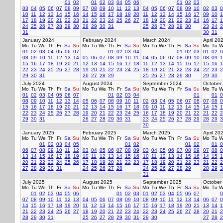
01
02
01
02
03
04
05
06
01
02
03
03
04
05
06
07
08
09
07
08
09
10
11
12
13
04
05
06
07
08
09
10
02
03
0
10
11
12
13
14
15
16
14
15
16
17
18
19
20
11
12
13
14
15
16
17
09
10
1
17
18
19
20
21
22
23
21
22
23
24
25
26
27
18
19
20
21
22
23
24
16
17
1
24
25
26
27
28
29
30
28
29
30
31
25
26
27
28
29
30
23
24
2
31
30
31
January 2024
February 2024
March 2024
April 20
Mo
Tu
We
Th
Fr
Sa
Su
Mo
Tu
We
Th
Fr
Sa
Su
Mo
Tu
We
Th
Fr
Sa
Su
Mo
Tu
W
01
02
03
04
05
06
07
01
02
03
04
01
02
03
01
02
0
08
09
10
11
12
13
14
05
06
07
08
09
10
11
04
05
06
07
08
09
10
08
09
1
15
16
17
18
19
20
21
12
13
14
15
16
17
18
11
12
13
14
15
16
17
15
16
1
22
23
24
25
26
27
28
19
20
21
22
23
24
25
18
19
20
21
22
23
24
22
23
2
29
30
31
26
27
28
29
25
26
27
28
29
30
29
30
July 2024
August 2024
September 2024
October
Mo
Tu
We
Th
Fr
Sa
Su
Mo
Tu
We
Th
Fr
Sa
Su
Mo
Tu
We
Th
Fr
Sa
Su
Mo
Tu
W
01
02
03
04
05
06
07
01
02
03
04
01
01
0
08
09
10
11
12
13
14
05
06
07
08
09
10
11
02
03
04
05
06
07
08
07
08
0
15
16
17
18
19
20
21
12
13
14
15
16
17
18
09
10
11
12
13
14
15
14
15
1
22
23
24
25
26
27
28
19
20
21
22
23
24
25
16
17
18
19
20
21
22
21
22
2
29
30
31
26
27
28
29
30
31
23
24
25
26
27
28
29
28
29
3
30
January 2025
February 2025
March 2025
April 20
Mo
Tu
We
Th
Fr
Sa
Su
Mo
Tu
We
Th
Fr
Sa
Su
Mo
Tu
We
Th
Fr
Sa
Su
Mo
Tu
W
01
02
03
04
05
01
02
01
02
01
0
06
07
08
09
10
11
12
03
04
05
06
07
08
09
03
04
05
06
07
08
09
07
08
0
13
14
15
16
17
18
19
10
11
12
13
14
15
16
10
11
12
13
14
15
16
14
15
1
20
21
22
23
24
25
26
17
18
19
20
21
22
23
17
18
19
20
21
22
23
21
22
2
27
28
29
30
31
24
25
26
27
28
24
25
26
27
28
29
28
29
3
31
July 2025
August 2025
September 2025
October
Mo
Tu
We
Th
Fr
Sa
Su
Mo
Tu
We
Th
Fr
Sa
Su
Mo
Tu
We
Th
Fr
Sa
Su
Mo
Tu
W
01
02
03
04
05
06
01
02
03
01
02
03
04
05
06
07
0
07
08
09
10
11
12
13
04
05
06
07
08
09
10
08
09
10
11
12
13
14
06
07
0
14
15
16
17
18
19
20
11
12
13
14
15
16
17
15
16
17
18
19
20
21
13
14
1
21
22
23
24
25
26
27
18
19
20
21
22
23
24
22
23
24
25
26
27
28
20
21
2
28
29
30
31
25
26
27
28
29
30
31
29
30
27
28
2