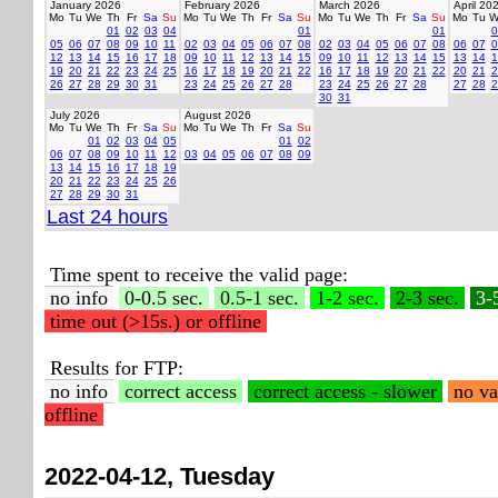
January 2026
February 2026
March 2026
April 20
Mo
Tu
We
Th
Fr
Sa
Su
Mo
Tu
We
Th
Fr
Sa
Su
Mo
Tu
We
Th
Fr
Sa
Su
Mo
Tu
W
01
02
03
04
01
01
0
05
06
07
08
09
10
11
02
03
04
05
06
07
08
02
03
04
05
06
07
08
06
07
0
12
13
14
15
16
17
18
09
10
11
12
13
14
15
09
10
11
12
13
14
15
13
14
1
19
20
21
22
23
24
25
16
17
18
19
20
21
22
16
17
18
19
20
21
22
20
21
2
26
27
28
29
30
31
23
24
25
26
27
28
23
24
25
26
27
28
27
28
2
30
31
July 2026
August 2026
Mo
Tu
We
Th
Fr
Sa
Su
Mo
Tu
We
Th
Fr
Sa
Su
01
02
03
04
05
01
02
06
07
08
09
10
11
12
03
04
05
06
07
08
09
13
14
15
16
17
18
19
20
21
22
23
24
25
26
27
28
29
30
31
Last 24 hours
Time spent to receive the valid page:
no info
0-0.5 sec.
0.5-1 sec.
1-2 sec.
2-3 sec.
3-
time out (>15s.) or offline
Results for FTP:
no info
correct access
correct access - slower
no va
offline
2022-04-12, Tuesday