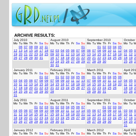
ARCHIVE RESULTS:
July 2010
August 2010
September 2010
October
Mo
Tu
We
Th
Fr
Sa
Su
Mo
Tu
We
Th
Fr
Sa
Su
Mo
Tu
We
Th
Fr
Sa
Su
Mo
Tu
W
06
07
08
09
10
11
01
01
02
03
04
05
12
13
14
15
16
17
18
02
03
04
05
06
07
08
06
07
08
09
10
11
12
04
05
0
19
20
21
22
23
24
25
09
10
11
12
13
14
15
13
14
15
16
17
18
19
11
12
1
26
27
28
29
30
31
16
17
18
19
20
21
22
20
21
22
23
24
25
26
18
19
2
23
24
25
26
27
28
29
27
28
29
30
25
26
2
30
31
January 2011
February 2011
March 2011
April 20
Mo
Tu
We
Th
Fr
Sa
Su
Mo
Tu
We
Th
Fr
Sa
Su
Mo
Tu
We
Th
Fr
Sa
Su
Mo
Tu
W
01
02
01
02
03
04
05
06
01
02
03
04
05
06
03
04
05
06
07
08
09
07
08
09
10
11
12
13
07
08
09
10
11
12
13
04
05
0
10
11
12
13
14
15
16
14
15
16
17
18
19
20
14
15
16
17
18
19
20
11
12
1
17
18
19
20
21
22
23
21
22
23
24
25
26
27
21
22
23
24
25
26
18
19
2
24
25
26
27
28
29
30
28
28
29
30
31
25
26
2
31
July 2011
August 2011
September 2011
October
Mo
Tu
We
Th
Fr
Sa
Su
Mo
Tu
We
Th
Fr
Sa
Su
Mo
Tu
We
Th
Fr
Sa
Su
Mo
Tu
W
01
02
03
01
02
03
04
05
06
07
01
02
03
04
04
05
06
07
08
09
10
08
09
10
11
12
13
14
05
06
07
08
09
10
11
03
04
0
11
12
13
14
15
16
17
15
16
17
18
19
20
21
12
13
14
15
16
17
18
10
11
1
18
19
20
21
22
23
24
22
23
24
25
26
27
28
19
20
21
22
23
24
25
17
18
1
25
26
27
28
29
30
31
29
30
31
26
27
28
29
30
24
25
2
31
January 2012
February 2012
March 2012
April 20
Mo
Tu
We
Th
Fr
Sa
Su
Mo
Tu
We
Th
Fr
Sa
Su
Mo
Tu
We
Th
Fr
Sa
Su
Mo
Tu
W