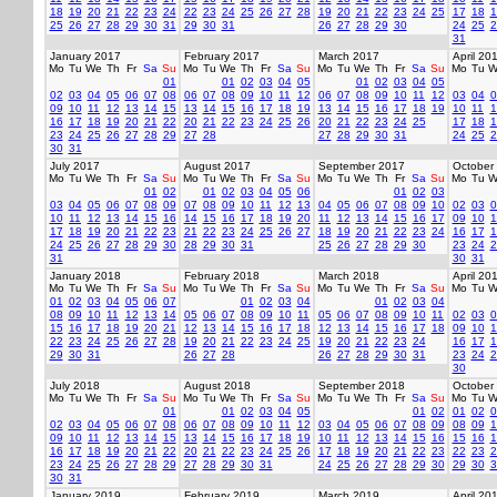
18
19
20
21
22
23
24
22
23
24
25
26
27
28
19
20
21
22
23
24
25
17
18
1
25
26
27
28
29
30
31
29
30
31
26
27
28
29
30
24
25
2
31
January 2017
February 2017
March 2017
April 20
Mo
Tu
We
Th
Fr
Sa
Su
Mo
Tu
We
Th
Fr
Sa
Su
Mo
Tu
We
Th
Fr
Sa
Su
Mo
Tu
W
01
01
02
03
04
05
01
02
03
04
05
02
03
04
05
06
07
08
06
07
08
09
10
11
12
06
07
08
09
10
11
12
03
04
0
09
10
11
12
13
14
15
13
14
15
16
17
18
19
13
14
15
16
17
18
19
10
11
1
16
17
18
19
20
21
22
20
21
22
23
24
25
26
20
21
22
23
24
25
17
18
1
23
24
25
26
27
28
29
27
28
27
28
29
30
31
24
25
2
30
31
July 2017
August 2017
September 2017
October
Mo
Tu
We
Th
Fr
Sa
Su
Mo
Tu
We
Th
Fr
Sa
Su
Mo
Tu
We
Th
Fr
Sa
Su
Mo
Tu
W
01
02
01
02
03
04
05
06
01
02
03
03
04
05
06
07
08
09
07
08
09
10
11
12
13
04
05
06
07
08
09
10
02
03
0
10
11
12
13
14
15
16
14
15
16
17
18
19
20
11
12
13
14
15
16
17
09
10
1
17
18
19
20
21
22
23
21
22
23
24
25
26
27
18
19
20
21
22
23
24
16
17
1
24
25
26
27
28
29
30
28
29
30
31
25
26
27
28
29
30
23
24
2
31
30
31
January 2018
February 2018
March 2018
April 20
Mo
Tu
We
Th
Fr
Sa
Su
Mo
Tu
We
Th
Fr
Sa
Su
Mo
Tu
We
Th
Fr
Sa
Su
Mo
Tu
W
01
02
03
04
05
06
07
01
02
03
04
01
02
03
04
08
09
10
11
12
13
14
05
06
07
08
09
10
11
05
06
07
08
09
10
11
02
03
0
15
16
17
18
19
20
21
12
13
14
15
16
17
18
12
13
14
15
16
17
18
09
10
1
22
23
24
25
26
27
28
19
20
21
22
23
24
25
19
20
21
22
23
24
16
17
1
29
30
31
26
27
28
26
27
28
29
30
31
23
24
2
30
July 2018
August 2018
September 2018
October
Mo
Tu
We
Th
Fr
Sa
Su
Mo
Tu
We
Th
Fr
Sa
Su
Mo
Tu
We
Th
Fr
Sa
Su
Mo
Tu
W
01
01
02
03
04
05
01
02
01
02
0
02
03
04
05
06
07
08
06
07
08
09
10
11
12
03
04
05
06
07
08
09
08
09
1
09
10
11
12
13
14
15
13
14
15
16
17
18
19
10
11
12
13
14
15
16
15
16
1
16
17
18
19
20
21
22
20
21
22
23
24
25
26
17
18
19
20
21
22
23
22
23
2
23
24
25
26
27
28
29
27
28
29
30
31
24
25
26
27
28
29
30
29
30
3
30
31
January 2019
February 2019
March 2019
April 20