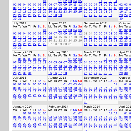
01
01
02
03
04
05
01
02
03
04
02
03
04
05
06
07
08
06
07
08
09
10
11
12
05
06
07
08
09
10
11
02
03
0
09
10
11
12
13
14
15
13
14
15
16
17
18
19
12
13
14
15
16
17
18
09
10
1
16
17
18
19
20
21
22
20
21
22
23
24
25
26
19
20
21
22
23
24
16
17
1
23
24
25
26
27
28
29
27
28
29
26
27
28
29
30
31
23
24
2
30
31
30
July 2012
August 2012
September 2012
October
Mo
Tu
We
Th
Fr
Sa
Su
Mo
Tu
We
Th
Fr
Sa
Su
Mo
Tu
We
Th
Fr
Sa
Su
Mo
Tu
W
01
01
02
03
04
05
01
02
01
02
0
02
03
04
05
06
07
08
06
07
08
09
10
11
12
03
04
05
06
07
08
09
08
09
1
09
10
11
12
13
14
15
13
14
15
16
17
18
19
10
11
12
13
14
15
16
15
16
1
16
17
18
19
20
21
22
20
21
22
23
24
25
26
17
18
19
20
21
22
23
22
23
2
23
24
25
26
27
28
29
27
28
29
30
31
24
25
26
27
28
29
30
29
30
3
30
31
January 2013
February 2013
March 2013
April 20
Mo
Tu
We
Th
Fr
Sa
Su
Mo
Tu
We
Th
Fr
Sa
Su
Mo
Tu
We
Th
Fr
Sa
Su
Mo
Tu
W
01
02
03
04
05
06
01
02
03
01
02
03
01
02
0
07
08
09
10
11
12
13
04
05
06
07
08
09
10
04
05
06
07
08
09
10
08
09
1
14
15
16
17
18
19
20
11
12
13
14
15
16
17
11
12
13
14
15
16
17
15
16
1
21
22
23
24
25
26
27
18
19
20
21
22
23
24
18
19
20
21
22
23
24
22
23
2
28
29
30
31
25
26
27
28
25
26
27
28
29
30
29
30
July 2013
August 2013
September 2013
October
Mo
Tu
We
Th
Fr
Sa
Su
Mo
Tu
We
Th
Fr
Sa
Su
Mo
Tu
We
Th
Fr
Sa
Su
Mo
Tu
W
01
02
03
04
05
06
07
01
02
03
04
01
01
0
08
09
10
11
12
13
14
05
06
07
08
09
10
11
02
03
04
05
06
07
08
07
08
0
15
16
17
18
19
20
21
12
13
14
15
16
17
18
09
10
11
12
13
14
15
14
15
1
22
23
24
25
26
27
28
19
20
21
22
23
24
25
16
17
18
19
20
21
22
21
22
2
29
30
31
26
27
28
29
30
31
23
24
25
26
27
28
29
28
29
3
30
January 2014
February 2014
March 2014
April 20
Mo
Tu
We
Th
Fr
Sa
Su
Mo
Tu
We
Th
Fr
Sa
Su
Mo
Tu
We
Th
Fr
Sa
Su
Mo
Tu
W
01
02
03
04
05
01
02
01
02
01
0
06
07
08
09
10
11
12
03
04
05
06
07
08
09
03
04
05
06
07
08
09
07
08
0
13
14
15
16
17
18
19
10
11
12
13
14
15
16
10
11
12
13
14
15
16
14
15
1
20
21
22
23
24
25
26
17
18
19
20
21
22
23
17
18
19
20
21
22
23
21
22
2
27
28
29
30
31
24
25
26
27
28
24
25
26
27
28
29
28
29
3
31