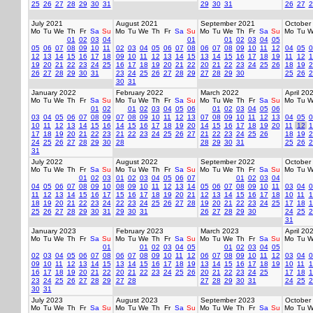
25
26
27
28
29
30
31
29
30
31
26
27
2
July 2021
August 2021
September 2021
October
Mo
Tu
We
Th
Fr
Sa
Su
Mo
Tu
We
Th
Fr
Sa
Su
Mo
Tu
We
Th
Fr
Sa
Su
Mo
Tu
W
01
02
03
04
01
01
02
03
04
05
05
06
07
08
09
10
11
02
03
04
05
06
07
08
06
07
08
09
10
11
12
04
05
0
12
13
14
15
16
17
18
09
10
11
12
13
14
15
13
14
15
16
17
18
19
11
12
1
19
20
21
22
23
24
25
16
17
18
19
20
21
22
20
21
22
23
24
25
26
18
19
2
26
27
28
29
30
31
23
24
25
26
27
28
29
27
28
29
30
25
26
2
30
31
January 2022
February 2022
March 2022
April 20
Mo
Tu
We
Th
Fr
Sa
Su
Mo
Tu
We
Th
Fr
Sa
Su
Mo
Tu
We
Th
Fr
Sa
Su
Mo
Tu
W
01
02
01
02
03
04
05
06
01
02
03
04
05
06
03
04
05
06
07
08
09
07
08
09
10
11
12
13
07
08
09
10
11
12
13
04
05
0
10
11
12
13
14
15
16
14
15
16
17
18
19
20
14
15
16
17
18
19
20
11
12
1
17
18
19
20
21
22
23
21
22
23
24
25
26
27
21
22
23
24
25
26
18
19
2
24
25
26
27
28
29
30
28
28
29
30
31
25
26
2
31
July 2022
August 2022
September 2022
October
Mo
Tu
We
Th
Fr
Sa
Su
Mo
Tu
We
Th
Fr
Sa
Su
Mo
Tu
We
Th
Fr
Sa
Su
Mo
Tu
W
01
02
03
01
02
03
04
05
06
07
01
02
03
04
04
05
06
07
08
09
10
08
09
10
11
12
13
14
05
06
07
08
09
10
11
03
04
0
11
12
13
14
15
16
17
15
16
17
18
19
20
21
12
13
14
15
16
17
18
10
11
1
18
19
20
21
22
23
24
22
23
24
25
26
27
28
19
20
21
22
23
24
25
17
18
1
25
26
27
28
29
30
31
29
30
31
26
27
28
29
30
24
25
2
31
January 2023
February 2023
March 2023
April 20
Mo
Tu
We
Th
Fr
Sa
Su
Mo
Tu
We
Th
Fr
Sa
Su
Mo
Tu
We
Th
Fr
Sa
Su
Mo
Tu
W
01
01
02
03
04
05
01
02
03
04
05
02
03
04
05
06
07
08
06
07
08
09
10
11
12
06
07
08
09
10
11
12
03
04
0
09
10
11
12
13
14
15
13
14
15
16
17
18
19
13
14
15
16
17
18
19
10
11
1
16
17
18
19
20
21
22
20
21
22
23
24
25
26
20
21
22
23
24
25
17
18
1
23
24
25
26
27
28
29
27
28
27
28
29
30
31
24
25
2
30
31
July 2023
August 2023
September 2023
October
Mo
Tu
We
Th
Fr
Sa
Su
Mo
Tu
We
Th
Fr
Sa
Su
Mo
Tu
We
Th
Fr
Sa
Su
Mo
Tu
W