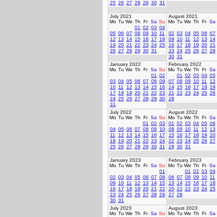
25
26
27
28
29
30
31
July 2021
August 2021
Mo
Tu
We
Th
Fr
Sa
Su
Mo
Tu
We
Th
Fr
Sa
01
02
03
04
05
06
07
08
09
10
11
02
03
04
05
06
07
12
13
14
15
16
17
18
09
10
11
12
13
14
19
20
21
22
23
24
25
16
17
18
19
20
21
26
27
28
29
30
31
23
24
25
26
27
28
30
31
January 2022
February 2022
Mo
Tu
We
Th
Fr
Sa
Su
Mo
Tu
We
Th
Fr
Sa
01
02
01
02
03
04
05
03
04
05
06
07
08
09
07
08
09
10
11
12
10
11
12
13
14
15
16
14
15
16
17
18
19
17
18
19
20
21
22
23
21
22
23
24
25
26
24
25
26
27
28
29
30
28
31
July 2022
August 2022
Mo
Tu
We
Th
Fr
Sa
Su
Mo
Tu
We
Th
Fr
Sa
01
02
03
01
02
03
04
05
06
04
05
06
07
08
09
10
08
09
10
11
12
13
11
12
13
14
15
16
17
15
16
17
18
19
20
18
19
20
21
22
23
24
22
23
24
25
26
27
25
26
27
28
29
30
31
29
30
31
January 2023
February 2023
Mo
Tu
We
Th
Fr
Sa
Su
Mo
Tu
We
Th
Fr
Sa
01
01
02
03
04
02
03
04
05
06
07
08
06
07
08
09
10
11
09
10
11
12
13
14
15
13
14
15
16
17
18
16
17
18
19
20
21
22
20
21
22
23
24
25
23
24
25
26
27
28
29
27
28
30
31
July 2023
August 2023
Mo
Tu
We
Th
Fr
Sa
Su
Mo
Tu
We
Th
Fr
Sa