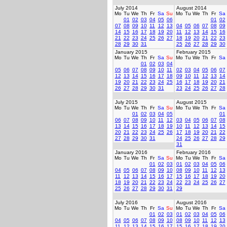
July 2014
August 2014
Mo
Tu
We
Th
Fr
Sa
Su
Mo
Tu
We
Th
Fr
Sa
01
02
03
04
05
06
01
02
07
08
09
10
11
12
13
04
05
06
07
08
09
14
15
16
17
18
19
20
11
12
13
14
15
16
21
22
23
24
25
26
27
18
19
20
21
22
23
28
29
30
31
25
26
27
28
29
30
January 2015
February 2015
Mo
Tu
We
Th
Fr
Sa
Su
Mo
Tu
We
Th
Fr
Sa
01
02
03
04
05
06
07
08
09
10
11
02
03
04
05
06
07
12
13
14
15
16
17
18
09
10
11
12
13
14
19
20
21
22
23
24
25
16
17
18
19
20
21
26
27
28
29
30
31
23
24
25
26
27
28
July 2015
August 2015
Mo
Tu
We
Th
Fr
Sa
Su
Mo
Tu
We
Th
Fr
Sa
01
02
03
04
05
01
06
07
08
09
10
11
12
03
04
05
06
07
08
13
14
15
16
17
18
19
10
11
12
13
14
15
20
21
22
23
24
25
26
17
18
19
20
21
22
27
28
29
30
31
24
25
26
27
28
29
31
January 2016
February 2016
Mo
Tu
We
Th
Fr
Sa
Su
Mo
Tu
We
Th
Fr
Sa
01
02
03
01
02
03
04
05
06
04
05
06
07
08
09
10
08
09
10
11
12
13
11
12
13
14
15
16
17
15
16
17
18
19
20
18
19
20
21
22
23
24
22
23
24
25
26
27
25
26
27
28
29
30
31
29
July 2016
August 2016
Mo
Tu
We
Th
Fr
Sa
Su
Mo
Tu
We
Th
Fr
Sa
01
02
03
01
02
03
04
05
06
04
05
06
07
08
09
10
08
09
10
11
12
13
11
12
13
14
15
16
17
15
16
17
18
19
20