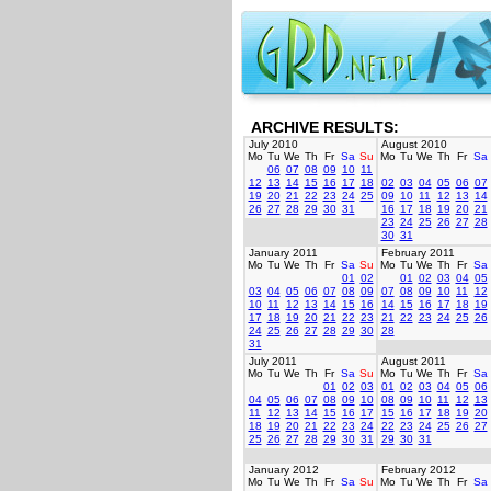
ARCHIVE RESULTS:
July 2010
August 2010
Mo
Tu
We
Th
Fr
Sa
Su
Mo
Tu
We
Th
Fr
Sa
06
07
08
09
10
11
12
13
14
15
16
17
18
02
03
04
05
06
07
19
20
21
22
23
24
25
09
10
11
12
13
14
26
27
28
29
30
31
16
17
18
19
20
21
23
24
25
26
27
28
30
31
January 2011
February 2011
Mo
Tu
We
Th
Fr
Sa
Su
Mo
Tu
We
Th
Fr
Sa
01
02
01
02
03
04
05
03
04
05
06
07
08
09
07
08
09
10
11
12
10
11
12
13
14
15
16
14
15
16
17
18
19
17
18
19
20
21
22
23
21
22
23
24
25
26
24
25
26
27
28
29
30
28
31
July 2011
August 2011
Mo
Tu
We
Th
Fr
Sa
Su
Mo
Tu
We
Th
Fr
Sa
01
02
03
01
02
03
04
05
06
04
05
06
07
08
09
10
08
09
10
11
12
13
11
12
13
14
15
16
17
15
16
17
18
19
20
18
19
20
21
22
23
24
22
23
24
25
26
27
25
26
27
28
29
30
31
29
30
31
January 2012
February 2012
Mo
Tu
We
Th
Fr
Sa
Su
Mo
Tu
We
Th
Fr
Sa