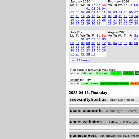
January 2026
February 2026
Mo
Tu
We
Th
Fr
Sa
Su
Mo
Tu
We
Th
Fr
Sa
01
02
03
04
05
06
07
08
09
10
11
02
03
04
05
06
07
12
13
14
15
16
17
18
09
10
11
12
13
14
19
20
21
22
23
24
25
16
17
18
19
20
21
26
27
28
29
30
31
23
24
25
26
27
28
July 2026
August 2026
Mo
Tu
We
Th
Fr
Sa
Su
Mo
Tu
We
Th
Fr
Sa
01
02
03
04
05
01
06
07
08
09
10
11
12
03
04
05
06
07
08
13
14
15
16
17
18
19
20
21
22
23
24
25
26
27
28
29
30
31
Last 24 hours
Time spent to receive the valid page:
no info
0-0.5 sec.
0.5-1 sec.
1-2 sec.
2-3 sec.
3-
Results for FTP:
no info
correct access
correct access - slower
no val
2023-04-13, Thursday
www.niftyhost.us
(main page / forum)
users accounts
(cPanel login / FTP access)
users websites
(HTML only / PHP scripts
nameservers
(ns1.niftyhost.us / ns2.niftyhost