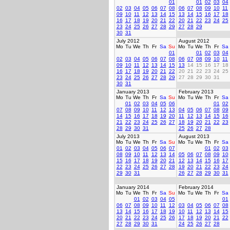
01
01
02
03
04
02
03
04
05
06
07
08
06
07
08
09
10
11
09
10
11
12
13
14
15
13
14
15
16
17
18
16
17
18
19
20
21
22
20
21
22
23
24
25
23
24
25
26
27
28
29
27
28
29
30
31
July 2012
August 2012
Mo
Tu
We
Th
Fr
Sa
Su
Mo
Tu
We
Th
Fr
Sa
01
01
02
03
04
02
03
04
05
06
07
08
06
07
08
09
10
11
09
10
11
12
13
14
15
13
14
15
16
17
18
16
17
18
19
20
21
22
20
21
22
23
24
25
23
24
25
26
27
28
29
27
28
29
30
31
30
31
January 2013
February 2013
Mo
Tu
We
Th
Fr
Sa
Su
Mo
Tu
We
Th
Fr
Sa
01
02
03
04
05
06
01
02
07
08
09
10
11
12
13
04
05
06
07
08
09
14
15
16
17
18
19
20
11
12
13
14
15
16
21
22
23
24
25
26
27
18
19
20
21
22
23
28
29
30
31
25
26
27
28
July 2013
August 2013
Mo
Tu
We
Th
Fr
Sa
Su
Mo
Tu
We
Th
Fr
Sa
01
02
03
04
05
06
07
01
02
03
08
09
10
11
12
13
14
05
06
07
08
09
10
15
16
17
18
19
20
21
12
13
14
15
16
17
22
23
24
25
26
27
28
19
20
21
22
23
24
29
30
31
26
27
28
29
30
31
January 2014
February 2014
Mo
Tu
We
Th
Fr
Sa
Su
Mo
Tu
We
Th
Fr
Sa
01
02
03
04
05
01
06
07
08
09
10
11
12
03
04
05
06
07
08
13
14
15
16
17
18
19
10
11
12
13
14
15
20
21
22
23
24
25
26
17
18
19
20
21
22
27
28
29
30
31
24
25
26
27
28