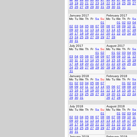
18
19
20
21
22
23
24
22
23
24
25
26
27
25
26
27
28
29
30
31
29
30
31
January 2017
February 2017
Mo
Tu
We
Th
Fr
Sa
Su
Mo
Tu
We
Th
Fr
Sa
01
01
02
03
04
02
03
04
05
06
07
08
06
07
08
09
10
11
09
10
11
12
13
14
15
13
14
15
16
17
18
16
17
18
19
20
21
22
20
21
22
23
24
25
23
24
25
26
27
28
29
27
28
30
31
July 2017
August 2017
Mo
Tu
We
Th
Fr
Sa
Su
Mo
Tu
We
Th
Fr
Sa
01
02
01
02
03
04
05
03
04
05
06
07
08
09
07
08
09
10
11
12
10
11
12
13
14
15
16
14
15
16
17
18
19
17
18
19
20
21
22
23
21
22
23
24
25
26
24
25
26
27
28
29
30
28
29
30
31
31
January 2018
February 2018
Mo
Tu
We
Th
Fr
Sa
Su
Mo
Tu
We
Th
Fr
Sa
01
02
03
04
05
06
07
01
02
03
08
09
10
11
12
13
14
05
06
07
08
09
10
15
16
17
18
19
20
21
12
13
14
15
16
17
22
23
24
25
26
27
28
19
20
21
22
23
24
29
30
31
26
27
28
July 2018
August 2018
Mo
Tu
We
Th
Fr
Sa
Su
Mo
Tu
We
Th
Fr
Sa
01
01
02
03
04
02
03
04
05
06
07
08
06
07
08
09
10
11
09
10
11
12
13
14
15
13
14
15
16
17
18
16
17
18
19
20
21
22
20
21
22
23
24
25
23
24
25
26
27
28
29
27
28
29
30
31
30
31
January 2019
February 2019