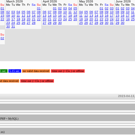
March 2026
April 2026
May 2026
June 2026
Su
Mo
Tu
We
Th
Fr
Sa
Su
Mo
Tu
We
Th
Fr
Sa
Su
Mo
Tu
We
Th
Fr
Sa
Su
Mo
Tu
We
Th
01
01
01
02
03
04
05
01
02
03
01
02
03
04
08
02
03
04
05
06
07
08
06
07
08
09
10
11
12
04
05
06
07
08
09
10
08
09
10
11
15
09
10
11
12
13
14
15
13
14
15
16
17
18
19
11
12
13
14
15
16
17
15
16
17
18
22
16
17
18
19
20
21
22
20
21
22
23
24
25
26
18
19
20
21
22
23
24
22
23
24
25
23
24
25
26
27
28
27
28
29
30
25
26
27
28
29
30
31
29
30
30
31
Su
02
5 sec.
5-15 sec.
no valid data received
time out (>15s.) or offline
id data received
time out (>15s.) or offline
2023-04-13
 / PHP + MySQL)
.us)