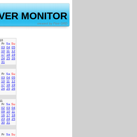
VER MONITOR
by Piotr GRD
10
Fr
Sa
Su
03
04
05
10
11
12
17
18
19
24
25
26
31
Fr
Sa
Su
03
04
05
10
11
12
17
18
19
24
25
26
11
Fr
Sa
Su
02
03
04
09
10
11
16
17
18
23
24
25
30
31
Fr
Sa
Su