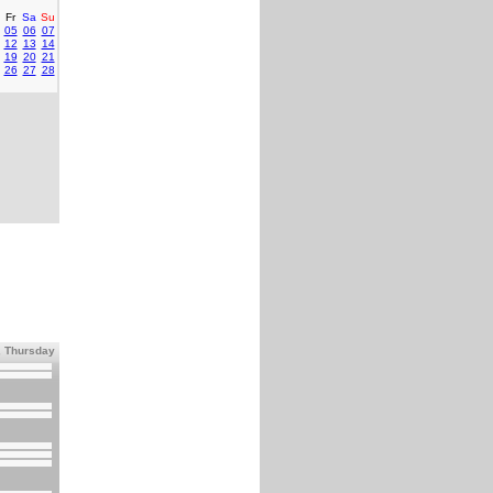
Fr
Sa
Su
05
06
07
12
13
14
19
20
21
26
27
28
, Thursday