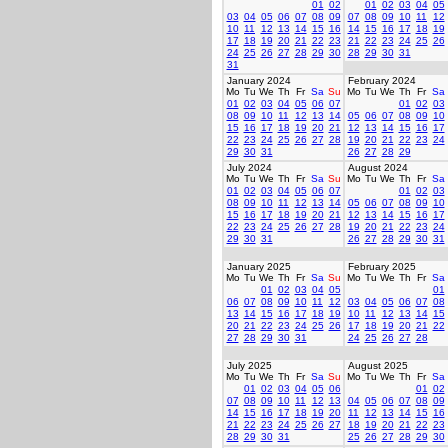
01
02
01
02
03
04
05
03
04
05
06
07
08
09
07
08
09
10
11
12
10
11
12
13
14
15
16
14
15
16
17
18
19
17
18
19
20
21
22
23
21
22
23
24
25
26
24
25
26
27
28
29
30
28
29
30
31
31
January 2024
February 2024
Mo
Tu
We
Th
Fr
Sa
Su
Mo
Tu
We
Th
Fr
Sa
01
02
03
04
05
06
07
01
02
03
08
09
10
11
12
13
14
05
06
07
08
09
10
15
16
17
18
19
20
21
12
13
14
15
16
17
22
23
24
25
26
27
28
19
20
21
22
23
24
29
30
31
26
27
28
29
July 2024
August 2024
Mo
Tu
We
Th
Fr
Sa
Su
Mo
Tu
We
Th
Fr
Sa
01
02
03
04
05
06
07
01
02
03
08
09
10
11
12
13
14
05
06
07
08
09
10
15
16
17
18
19
20
21
12
13
14
15
16
17
22
23
24
25
26
27
28
19
20
21
22
23
24
29
30
31
26
27
28
29
30
31
January 2025
February 2025
Mo
Tu
We
Th
Fr
Sa
Su
Mo
Tu
We
Th
Fr
Sa
01
02
03
04
05
01
06
07
08
09
10
11
12
03
04
05
06
07
08
13
14
15
16
17
18
19
10
11
12
13
14
15
20
21
22
23
24
25
26
17
18
19
20
21
22
27
28
29
30
31
24
25
26
27
28
July 2025
August 2025
Mo
Tu
We
Th
Fr
Sa
Su
Mo
Tu
We
Th
Fr
Sa
01
02
03
04
05
06
01
02
07
08
09
10
11
12
13
04
05
06
07
08
09
14
15
16
17
18
19
20
11
12
13
14
15
16
21
22
23
24
25
26
27
18
19
20
21
22
23
28
29
30
31
25
26
27
28
29
30