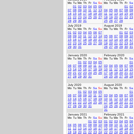
Mo
Tu
We
Th
Fr
Sa
Su
Mo
Tu
We
Th
Fr
Sa
01
02
03
04
05
06
01
02
07
08
09
10
11
12
13
04
05
06
07
08
09
14
15
16
17
18
19
20
11
12
13
14
15
16
21
22
23
24
25
26
27
18
19
20
21
22
23
28
29
30
31
25
26
27
28
July 2019
August 2019
Mo
Tu
We
Th
Fr
Sa
Su
Mo
Tu
We
Th
Fr
Sa
01
02
03
04
05
06
07
01
02
03
08
09
10
11
12
13
14
05
06
07
08
09
10
15
16
17
18
19
20
21
12
13
14
15
16
17
22
23
24
25
26
27
28
19
20
21
22
23
24
29
30
31
26
27
28
29
30
31
January 2020
February 2020
Mo
Tu
We
Th
Fr
Sa
Su
Mo
Tu
We
Th
Fr
Sa
01
02
03
04
05
01
06
07
08
09
10
11
12
03
04
05
06
07
08
13
14
15
16
17
18
19
10
11
12
13
14
15
20
21
22
23
24
25
26
17
18
19
20
21
22
27
28
29
30
31
24
25
26
27
28
29
July 2020
August 2020
Mo
Tu
We
Th
Fr
Sa
Su
Mo
Tu
We
Th
Fr
Sa
01
02
03
04
05
01
06
07
08
09
10
11
12
03
04
05
06
07
08
13
14
15
16
17
18
19
10
11
12
13
14
15
20
21
22
23
24
25
26
17
18
19
20
21
22
27
28
29
30
31
24
25
26
27
28
29
31
January 2021
February 2021
Mo
Tu
We
Th
Fr
Sa
Su
Mo
Tu
We
Th
Fr
Sa
01
02
03
01
02
03
04
05
06
04
05
06
07
08
09
10
08
09
10
11
12
13
11
12
13
14
15
16
17
15
16
17
18
19
20
18
19
20
21
22
23
24
22
23
24
25
26
27