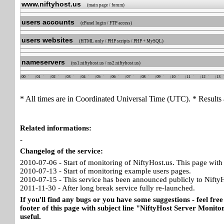
www.niftyhost.us
(main page / forum)
users accounts
(cPanel login / FTP access)
users websites
(HTML only / PHP scripts / PHP + MySQL)
nameservers
(ns1.niftyhost.us / ns2.niftyhost.us)
00
01
02
03
04
05
06
07
08
09
10
11
12
13
* All times are in Coordinated Universal Time (UTC). * Results 
Related informations:
-
Changelog of the service:
2010-07-06 - Start of monitoring of NiftyHost.us. This page with 
2010-07-13 - Start of monitoring example users pages.
2010-07-15 - This service has been announced publicly to NiftyH
2011-11-30 - After long break service fully re-launched.
If you'll find any bugs or you have some suggestions - feel free
footer of this page with subject line "NiftyHost Server Monitor
useful.