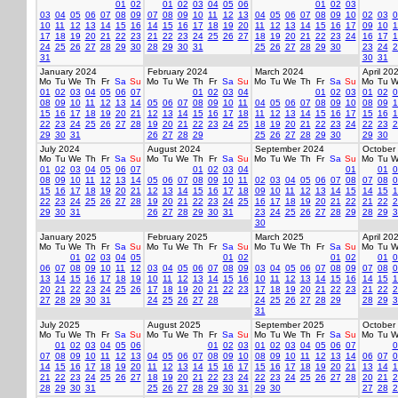
01
02
01
02
03
04
05
06
01
02
03
03
04
05
06
07
08
09
07
08
09
10
11
12
13
04
05
06
07
08
09
10
02
03
0
10
11
12
13
14
15
16
14
15
16
17
18
19
20
11
12
13
14
15
16
17
09
10
1
17
18
19
20
21
22
23
21
22
23
24
25
26
27
18
19
20
21
22
23
24
16
17
1
24
25
26
27
28
29
30
28
29
30
31
25
26
27
28
29
30
23
24
2
31
30
31
January 2024
February 2024
March 2024
April 20
Mo
Tu
We
Th
Fr
Sa
Su
Mo
Tu
We
Th
Fr
Sa
Su
Mo
Tu
We
Th
Fr
Sa
Su
Mo
Tu
W
01
02
03
04
05
06
07
01
02
03
04
01
02
03
01
02
0
08
09
10
11
12
13
14
05
06
07
08
09
10
11
04
05
06
07
08
09
10
08
09
1
15
16
17
18
19
20
21
12
13
14
15
16
17
18
11
12
13
14
15
16
17
15
16
1
22
23
24
25
26
27
28
19
20
21
22
23
24
25
18
19
20
21
22
23
24
22
23
2
29
30
31
26
27
28
29
25
26
27
28
29
30
29
30
July 2024
August 2024
September 2024
October
Mo
Tu
We
Th
Fr
Sa
Su
Mo
Tu
We
Th
Fr
Sa
Su
Mo
Tu
We
Th
Fr
Sa
Su
Mo
Tu
W
01
02
03
04
05
06
07
01
02
03
04
01
01
0
08
09
10
11
12
13
14
05
06
07
08
09
10
11
02
03
04
05
06
07
08
07
08
0
15
16
17
18
19
20
21
12
13
14
15
16
17
18
09
10
11
12
13
14
15
14
15
1
22
23
24
25
26
27
28
19
20
21
22
23
24
25
16
17
18
19
20
21
22
21
22
2
29
30
31
26
27
28
29
30
31
23
24
25
26
27
28
29
28
29
3
30
January 2025
February 2025
March 2025
April 20
Mo
Tu
We
Th
Fr
Sa
Su
Mo
Tu
We
Th
Fr
Sa
Su
Mo
Tu
We
Th
Fr
Sa
Su
Mo
Tu
W
01
02
03
04
05
01
02
01
02
01
0
06
07
08
09
10
11
12
03
04
05
06
07
08
09
03
04
05
06
07
08
09
07
08
0
13
14
15
16
17
18
19
10
11
12
13
14
15
16
10
11
12
13
14
15
16
14
15
1
20
21
22
23
24
25
26
17
18
19
20
21
22
23
17
18
19
20
21
22
23
21
22
2
27
28
29
30
31
24
25
26
27
28
24
25
26
27
28
29
28
29
3
31
July 2025
August 2025
September 2025
October
Mo
Tu
We
Th
Fr
Sa
Su
Mo
Tu
We
Th
Fr
Sa
Su
Mo
Tu
We
Th
Fr
Sa
Su
Mo
Tu
W
01
02
03
04
05
06
01
02
03
01
02
03
04
05
06
07
0
07
08
09
10
11
12
13
04
05
06
07
08
09
10
08
09
10
11
12
13
14
06
07
0
14
15
16
17
18
19
20
11
12
13
14
15
16
17
15
16
17
18
19
20
21
13
14
1
21
22
23
24
25
26
27
18
19
20
21
22
23
24
22
23
24
25
26
27
28
20
21
2
28
29
30
31
25
26
27
28
29
30
31
29
30
27
28
2