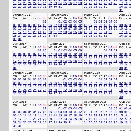
18
19
20
21
22
23
24
22
23
24
25
26
27
28
19
20
21
22
23
24
25
17
18
1
25
26
27
28
29
30
31
29
30
31
26
27
28
29
30
24
25
2
31
January 2017
February 2017
March 2017
April 20
Mo
Tu
We
Th
Fr
Sa
Su
Mo
Tu
We
Th
Fr
Sa
Su
Mo
Tu
We
Th
Fr
Sa
Su
Mo
Tu
W
01
01
02
03
04
05
01
02
03
04
05
02
03
04
05
06
07
08
06
07
08
09
10
11
12
06
07
08
09
10
11
12
03
04
0
09
10
11
12
13
14
15
13
14
15
16
17
18
19
13
14
15
16
17
18
19
10
11
1
16
17
18
19
20
21
22
20
21
22
23
24
25
26
20
21
22
23
24
25
17
18
1
23
24
25
26
27
28
29
27
28
27
28
29
30
31
24
25
2
30
31
July 2017
August 2017
September 2017
October
Mo
Tu
We
Th
Fr
Sa
Su
Mo
Tu
We
Th
Fr
Sa
Su
Mo
Tu
We
Th
Fr
Sa
Su
Mo
Tu
W
01
02
01
02
03
04
05
06
01
02
03
03
04
05
06
07
08
09
07
08
09
10
11
12
13
04
05
06
07
08
09
10
02
03
0
10
11
12
13
14
15
16
14
15
16
17
18
19
20
11
12
13
14
15
16
17
09
10
1
17
18
19
20
21
22
23
21
22
23
24
25
26
27
18
19
20
21
22
23
24
16
17
1
24
25
26
27
28
29
30
28
29
30
31
25
26
27
28
29
30
23
24
2
31
30
31
January 2018
February 2018
March 2018
April 20
Mo
Tu
We
Th
Fr
Sa
Su
Mo
Tu
We
Th
Fr
Sa
Su
Mo
Tu
We
Th
Fr
Sa
Su
Mo
Tu
W
01
02
03
04
05
06
07
01
02
03
04
01
02
03
04
08
09
10
11
12
13
14
05
06
07
08
09
10
11
05
06
07
08
09
10
11
02
03
0
15
16
17
18
19
20
21
12
13
14
15
16
17
18
12
13
14
15
16
17
18
09
10
1
22
23
24
25
26
27
28
19
20
21
22
23
24
25
19
20
21
22
23
24
16
17
1
29
30
31
26
27
28
26
27
28
29
30
31
23
24
2
30
July 2018
August 2018
September 2018
October
Mo
Tu
We
Th
Fr
Sa
Su
Mo
Tu
We
Th
Fr
Sa
Su
Mo
Tu
We
Th
Fr
Sa
Su
Mo
Tu
W
01
01
02
03
04
05
01
02
01
02
0
02
03
04
05
06
07
08
06
07
08
09
10
11
12
03
04
05
06
07
08
09
08
09
1
09
10
11
12
13
14
15
13
14
15
16
17
18
19
10
11
12
13
14
15
16
15
16
1
16
17
18
19
20
21
22
20
21
22
23
24
25
26
17
18
19
20
21
22
23
22
23
2
23
24
25
26
27
28
29
27
28
29
30
31
24
25
26
27
28
29
30
29
30
3
30
31
January 2019
February 2019
March 2019
April 20