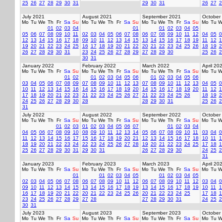
25
26
27
28
29
30
31
29
30
31
26
27
2
July 2021
August 2021
September 2021
October
Mo
Tu
We
Th
Fr
Sa
Su
Mo
Tu
We
Th
Fr
Sa
Su
Mo
Tu
We
Th
Fr
Sa
Su
Mo
Tu
W
01
02
03
04
01
01
02
03
04
05
05
06
07
08
09
10
11
02
03
04
05
06
07
08
06
07
08
09
10
11
12
04
05
0
12
13
14
15
16
17
18
09
10
11
12
13
14
15
13
14
15
16
17
18
19
11
12
1
19
20
21
22
23
24
25
16
17
18
19
20
21
22
20
21
22
23
24
25
26
18
19
2
26
27
28
29
30
31
23
24
25
26
27
28
29
27
28
29
30
25
26
2
30
31
January 2022
February 2022
March 2022
April 20
Mo
Tu
We
Th
Fr
Sa
Su
Mo
Tu
We
Th
Fr
Sa
Su
Mo
Tu
We
Th
Fr
Sa
Su
Mo
Tu
W
01
02
01
02
03
04
05
06
01
02
03
04
05
06
03
04
05
06
07
08
09
07
08
09
10
11
12
13
07
08
09
10
11
12
13
04
05
0
10
11
12
13
14
15
16
14
15
16
17
18
19
20
14
15
16
17
18
19
20
11
12
1
17
18
19
20
21
22
23
21
22
23
24
25
26
27
21
22
23
24
25
26
18
19
2
24
25
26
27
28
29
30
28
28
29
30
31
25
26
2
31
July 2022
August 2022
September 2022
October
Mo
Tu
We
Th
Fr
Sa
Su
Mo
Tu
We
Th
Fr
Sa
Su
Mo
Tu
We
Th
Fr
Sa
Su
Mo
Tu
W
01
02
03
01
02
03
04
05
06
07
01
02
03
04
04
05
06
07
08
09
10
08
09
10
11
12
13
14
05
06
07
08
09
10
11
03
04
0
11
12
13
14
15
16
17
15
16
17
18
19
20
21
12
13
14
15
16
17
18
10
11
1
18
19
20
21
22
23
24
22
23
24
25
26
27
28
19
20
21
22
23
24
25
17
18
1
25
26
27
28
29
30
31
29
30
31
26
27
28
29
30
24
25
2
31
January 2023
February 2023
March 2023
April 20
Mo
Tu
We
Th
Fr
Sa
Su
Mo
Tu
We
Th
Fr
Sa
Su
Mo
Tu
We
Th
Fr
Sa
Su
Mo
Tu
W
01
01
02
03
04
05
01
02
03
04
05
02
03
04
05
06
07
08
06
07
08
09
10
11
12
06
07
08
09
10
11
12
03
04
0
09
10
11
12
13
14
15
13
14
15
16
17
18
19
13
14
15
16
17
18
19
10
11
1
16
17
18
19
20
21
22
20
21
22
23
24
25
26
20
21
22
23
24
25
17
18
1
23
24
25
26
27
28
29
27
28
27
28
29
30
31
24
25
2
30
31
July 2023
August 2023
September 2023
October
Mo
Tu
We
Th
Fr
Sa
Su
Mo
Tu
We
Th
Fr
Sa
Su
Mo
Tu
We
Th
Fr
Sa
Su
Mo
Tu
W