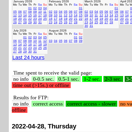
January 2026
February 2026
March 2026
April 20
Mo
Tu
We
Th
Fr
Sa
Su
Mo
Tu
We
Th
Fr
Sa
Su
Mo
Tu
We
Th
Fr
Sa
Su
Mo
Tu
W
01
02
03
04
01
01
0
05
06
07
08
09
10
11
02
03
04
05
06
07
08
02
03
04
05
06
07
08
06
07
0
12
13
14
15
16
17
18
09
10
11
12
13
14
15
09
10
11
12
13
14
15
13
14
1
19
20
21
22
23
24
25
16
17
18
19
20
21
22
16
17
18
19
20
21
22
20
21
2
26
27
28
29
30
31
23
24
25
26
27
28
23
24
25
26
27
28
27
28
2
30
31
July 2026
August 2026
Mo
Tu
We
Th
Fr
Sa
Su
Mo
Tu
We
Th
Fr
Sa
Su
01
02
03
04
05
01
02
06
07
08
09
10
11
12
03
04
05
06
07
08
09
13
14
15
16
17
18
19
20
21
22
23
24
25
26
27
28
29
30
31
Last 24 hours
Time spent to receive the valid page:
no info
0-0.5 sec.
0.5-1 sec.
1-2 sec.
2-3 sec.
3-
time out (>15s.) or offline
Results for FTP:
no info
correct access
correct access - slower
no va
offline
2022-04-28, Thursday