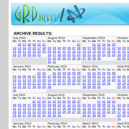
ARCHIVE RESULTS:
July 2010
August 2010
September 2010
October
Mo
Tu
We
Th
Fr
Sa
Su
Mo
Tu
We
Th
Fr
Sa
Su
Mo
Tu
We
Th
Fr
Sa
Su
Mo
Tu
W
06
07
08
09
10
11
01
01
02
03
04
05
12
13
14
15
16
17
18
02
03
04
05
06
07
08
06
07
08
09
10
11
12
04
05
0
19
20
21
22
23
24
25
09
10
11
12
13
14
15
13
14
15
16
17
18
19
11
12
1
26
27
28
29
30
31
16
17
18
19
20
21
22
20
21
22
23
24
25
26
18
19
2
23
24
25
26
27
28
29
27
28
29
30
25
26
2
30
31
January 2011
February 2011
March 2011
April 20
Mo
Tu
We
Th
Fr
Sa
Su
Mo
Tu
We
Th
Fr
Sa
Su
Mo
Tu
We
Th
Fr
Sa
Su
Mo
Tu
W
01
02
01
02
03
04
05
06
01
02
03
04
05
06
03
04
05
06
07
08
09
07
08
09
10
11
12
13
07
08
09
10
11
12
13
04
05
0
10
11
12
13
14
15
16
14
15
16
17
18
19
20
14
15
16
17
18
19
20
11
12
1
17
18
19
20
21
22
23
21
22
23
24
25
26
27
21
22
23
24
25
26
18
19
2
24
25
26
27
28
29
30
28
28
29
30
31
25
26
2
31
July 2011
August 2011
September 2011
October
Mo
Tu
We
Th
Fr
Sa
Su
Mo
Tu
We
Th
Fr
Sa
Su
Mo
Tu
We
Th
Fr
Sa
Su
Mo
Tu
W
01
02
03
01
02
03
04
05
06
07
01
02
03
04
04
05
06
07
08
09
10
08
09
10
11
12
13
14
05
06
07
08
09
10
11
03
04
0
11
12
13
14
15
16
17
15
16
17
18
19
20
21
12
13
14
15
16
17
18
10
11
1
18
19
20
21
22
23
24
22
23
24
25
26
27
28
19
20
21
22
23
24
25
17
18
1
25
26
27
28
29
30
31
29
30
31
26
27
28
29
30
24
25
2
31
January 2012
February 2012
March 2012
April 20
Mo
Tu
We
Th
Fr
Sa
Su
Mo
Tu
We
Th
Fr
Sa
Su
Mo
Tu
We
Th
Fr
Sa
Su
Mo
Tu
W