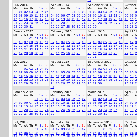
July 2014
August 2014
September 2014
October
Mo
Tu
We
Th
Fr
Sa
Su
Mo
Tu
We
Th
Fr
Sa
Su
Mo
Tu
We
Th
Fr
Sa
Su
Mo
Tu
W
01
02
03
04
05
06
01
02
03
01
02
03
04
05
06
07
0
07
08
09
10
11
12
13
04
05
06
07
08
09
10
08
09
10
11
12
13
14
06
07
0
14
15
16
17
18
19
20
11
12
13
14
15
16
17
15
16
17
18
19
20
21
13
14
1
21
22
23
24
25
26
27
18
19
20
21
22
23
24
22
23
24
25
26
27
28
20
21
2
28
29
30
31
25
26
27
28
29
30
31
29
30
27
28
2
January 2015
February 2015
March 2015
April 20
Mo
Tu
We
Th
Fr
Sa
Su
Mo
Tu
We
Th
Fr
Sa
Su
Mo
Tu
We
Th
Fr
Sa
Su
Mo
Tu
W
01
02
03
04
01
01
0
05
06
07
08
09
10
11
02
03
04
05
06
07
08
02
03
04
05
06
07
08
06
07
0
12
13
14
15
16
17
18
09
10
11
12
13
14
15
09
10
11
12
13
14
15
13
14
1
19
20
21
22
23
24
25
16
17
18
19
20
21
22
16
17
18
19
20
21
22
20
21
2
26
27
28
29
30
31
23
24
25
26
27
28
23
24
25
26
27
28
27
28
2
30
31
July 2015
August 2015
September 2015
October
Mo
Tu
We
Th
Fr
Sa
Su
Mo
Tu
We
Th
Fr
Sa
Su
Mo
Tu
We
Th
Fr
Sa
Su
Mo
Tu
W
01
02
03
04
05
01
02
01
02
03
04
05
06
06
07
08
09
10
11
12
03
04
05
06
07
08
09
07
08
09
10
11
12
13
05
06
0
13
14
15
16
17
18
19
10
11
12
13
14
15
16
14
15
16
17
18
19
20
12
13
1
20
21
22
23
24
25
26
17
18
19
20
21
22
23
21
22
23
24
25
26
27
19
20
2
27
28
29
30
31
24
25
26
27
28
29
30
28
29
30
26
27
2
31
January 2016
February 2016
March 2016
April 20
Mo
Tu
We
Th
Fr
Sa
Su
Mo
Tu
We
Th
Fr
Sa
Su
Mo
Tu
We
Th
Fr
Sa
Su
Mo
Tu
W
01
02
03
01
02
03
04
05
06
07
01
02
03
04
05
06
04
05
06
07
08
09
10
08
09
10
11
12
13
14
07
08
09
10
11
12
13
04
05
0
11
12
13
14
15
16
17
15
16
17
18
19
20
21
14
15
16
17
18
19
20
11
12
1
18
19
20
21
22
23
24
22
23
24
25
26
27
28
21
22
23
24
25
26
18
19
2
25
26
27
28
29
30
31
29
28
29
30
31
25
26
2
July 2016
August 2016
September 2016
October
Mo
Tu
We
Th
Fr
Sa
Su
Mo
Tu
We
Th
Fr
Sa
Su
Mo
Tu
We
Th
Fr
Sa
Su
Mo
Tu
W
01
02
03
01
02
03
04
05
06
07
01
02
03
04
04
05
06
07
08
09
10
08
09
10
11
12
13
14
05
06
07
08
09
10
11
03
04
0
11
12
13
14
15
16
17
15
16
17
18
19
20
21
12
13
14
15
16
17
18
10
11
1