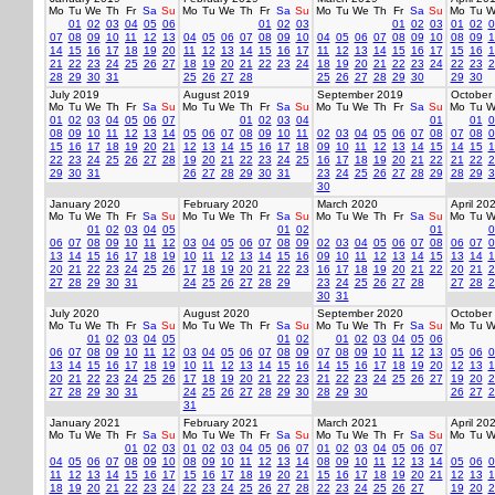
Mo
Tu
We
Th
Fr
Sa
Su
Mo
Tu
We
Th
Fr
Sa
Su
Mo
Tu
We
Th
Fr
Sa
Su
Mo
Tu
W
01
02
03
04
05
06
01
02
03
01
02
03
01
02
0
07
08
09
10
11
12
13
04
05
06
07
08
09
10
04
05
06
07
08
09
10
08
09
1
14
15
16
17
18
19
20
11
12
13
14
15
16
17
11
12
13
14
15
16
17
15
16
1
21
22
23
24
25
26
27
18
19
20
21
22
23
24
18
19
20
21
22
23
24
22
23
2
28
29
30
31
25
26
27
28
25
26
27
28
29
30
29
30
July 2019
August 2019
September 2019
October
Mo
Tu
We
Th
Fr
Sa
Su
Mo
Tu
We
Th
Fr
Sa
Su
Mo
Tu
We
Th
Fr
Sa
Su
Mo
Tu
W
01
02
03
04
05
06
07
01
02
03
04
01
01
0
08
09
10
11
12
13
14
05
06
07
08
09
10
11
02
03
04
05
06
07
08
07
08
0
15
16
17
18
19
20
21
12
13
14
15
16
17
18
09
10
11
12
13
14
15
14
15
1
22
23
24
25
26
27
28
19
20
21
22
23
24
25
16
17
18
19
20
21
22
21
22
2
29
30
31
26
27
28
29
30
31
23
24
25
26
27
28
29
28
29
3
30
January 2020
February 2020
March 2020
April 20
Mo
Tu
We
Th
Fr
Sa
Su
Mo
Tu
We
Th
Fr
Sa
Su
Mo
Tu
We
Th
Fr
Sa
Su
Mo
Tu
W
01
02
03
04
05
01
02
01
0
06
07
08
09
10
11
12
03
04
05
06
07
08
09
02
03
04
05
06
07
08
06
07
0
13
14
15
16
17
18
19
10
11
12
13
14
15
16
09
10
11
12
13
14
15
13
14
1
20
21
22
23
24
25
26
17
18
19
20
21
22
23
16
17
18
19
20
21
22
20
21
2
27
28
29
30
31
24
25
26
27
28
29
23
24
25
26
27
28
27
28
2
30
31
July 2020
August 2020
September 2020
October
Mo
Tu
We
Th
Fr
Sa
Su
Mo
Tu
We
Th
Fr
Sa
Su
Mo
Tu
We
Th
Fr
Sa
Su
Mo
Tu
W
01
02
03
04
05
01
02
01
02
03
04
05
06
06
07
08
09
10
11
12
03
04
05
06
07
08
09
07
08
09
10
11
12
13
05
06
0
13
14
15
16
17
18
19
10
11
12
13
14
15
16
14
15
16
17
18
19
20
12
13
1
20
21
22
23
24
25
26
17
18
19
20
21
22
23
21
22
23
24
25
26
27
19
20
2
27
28
29
30
31
24
25
26
27
28
29
30
28
29
30
26
27
2
31
January 2021
February 2021
March 2021
April 20
Mo
Tu
We
Th
Fr
Sa
Su
Mo
Tu
We
Th
Fr
Sa
Su
Mo
Tu
We
Th
Fr
Sa
Su
Mo
Tu
W
01
02
03
01
02
03
04
05
06
07
01
02
03
04
05
06
07
04
05
06
07
08
09
10
08
09
10
11
12
13
14
08
09
10
11
12
13
14
05
06
0
11
12
13
14
15
16
17
15
16
17
18
19
20
21
15
16
17
18
19
20
21
12
13
1
18
19
20
21
22
23
24
22
23
24
25
26
27
28
22
23
24
25
26
27
19
20
2