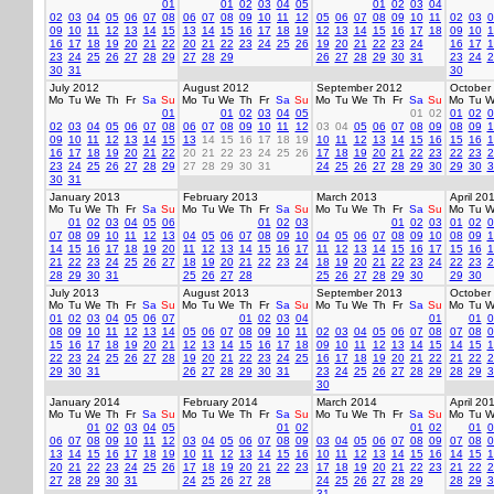
01
01
02
03
04
05
01
02
03
04
02
03
04
05
06
07
08
06
07
08
09
10
11
12
05
06
07
08
09
10
11
02
03
0
09
10
11
12
13
14
15
13
14
15
16
17
18
19
12
13
14
15
16
17
18
09
10
1
16
17
18
19
20
21
22
20
21
22
23
24
25
26
19
20
21
22
23
24
16
17
1
23
24
25
26
27
28
29
27
28
29
26
27
28
29
30
31
23
24
2
30
31
30
July 2012
August 2012
September 2012
October
Mo
Tu
We
Th
Fr
Sa
Su
Mo
Tu
We
Th
Fr
Sa
Su
Mo
Tu
We
Th
Fr
Sa
Su
Mo
Tu
W
01
01
02
03
04
05
01
02
01
02
0
02
03
04
05
06
07
08
06
07
08
09
10
11
12
03
04
05
06
07
08
09
08
09
1
09
10
11
12
13
14
15
13
14
15
16
17
18
19
10
11
12
13
14
15
16
15
16
1
16
17
18
19
20
21
22
20
21
22
23
24
25
26
17
18
19
20
21
22
23
22
23
2
23
24
25
26
27
28
29
27
28
29
30
31
24
25
26
27
28
29
30
29
30
3
30
31
January 2013
February 2013
March 2013
April 20
Mo
Tu
We
Th
Fr
Sa
Su
Mo
Tu
We
Th
Fr
Sa
Su
Mo
Tu
We
Th
Fr
Sa
Su
Mo
Tu
W
01
02
03
04
05
06
01
02
03
01
02
03
01
02
0
07
08
09
10
11
12
13
04
05
06
07
08
09
10
04
05
06
07
08
09
10
08
09
1
14
15
16
17
18
19
20
11
12
13
14
15
16
17
11
12
13
14
15
16
17
15
16
1
21
22
23
24
25
26
27
18
19
20
21
22
23
24
18
19
20
21
22
23
24
22
23
2
28
29
30
31
25
26
27
28
25
26
27
28
29
30
29
30
July 2013
August 2013
September 2013
October
Mo
Tu
We
Th
Fr
Sa
Su
Mo
Tu
We
Th
Fr
Sa
Su
Mo
Tu
We
Th
Fr
Sa
Su
Mo
Tu
W
01
02
03
04
05
06
07
01
02
03
04
01
01
0
08
09
10
11
12
13
14
05
06
07
08
09
10
11
02
03
04
05
06
07
08
07
08
0
15
16
17
18
19
20
21
12
13
14
15
16
17
18
09
10
11
12
13
14
15
14
15
1
22
23
24
25
26
27
28
19
20
21
22
23
24
25
16
17
18
19
20
21
22
21
22
2
29
30
31
26
27
28
29
30
31
23
24
25
26
27
28
29
28
29
3
30
January 2014
February 2014
March 2014
April 20
Mo
Tu
We
Th
Fr
Sa
Su
Mo
Tu
We
Th
Fr
Sa
Su
Mo
Tu
We
Th
Fr
Sa
Su
Mo
Tu
W
01
02
03
04
05
01
02
01
02
01
0
06
07
08
09
10
11
12
03
04
05
06
07
08
09
03
04
05
06
07
08
09
07
08
0
13
14
15
16
17
18
19
10
11
12
13
14
15
16
10
11
12
13
14
15
16
14
15
1
20
21
22
23
24
25
26
17
18
19
20
21
22
23
17
18
19
20
21
22
23
21
22
2
27
28
29
30
31
24
25
26
27
28
24
25
26
27
28
29
28
29
3
31