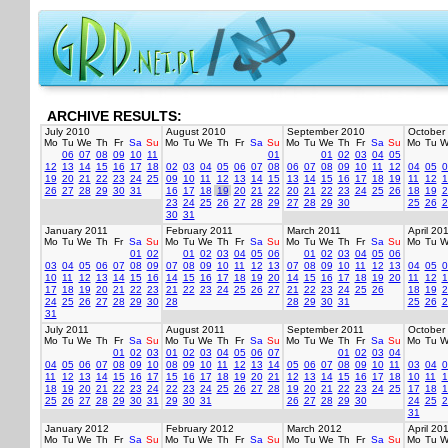
ARCHIVE RESULTS:
July 2010
August 2010
September 2010
October
Mo
Tu
We
Th
Fr
Sa
Su
Mo
Tu
We
Th
Fr
Sa
Su
Mo
Tu
We
Th
Fr
Sa
Su
Mo
Tu
W
06
07
08
09
10
11
01
01
02
03
04
05
12
13
14
15
16
17
18
02
03
04
05
06
07
08
06
07
08
09
10
11
12
04
05
0
19
20
21
22
23
24
25
09
10
11
12
13
14
15
13
14
15
16
17
18
19
11
12
1
26
27
28
29
30
31
16
17
18
19
20
21
22
20
21
22
23
24
25
26
18
19
2
23
24
25
26
27
28
29
27
28
29
30
25
26
2
30
31
January 2011
February 2011
March 2011
April 20
Mo
Tu
We
Th
Fr
Sa
Su
Mo
Tu
We
Th
Fr
Sa
Su
Mo
Tu
We
Th
Fr
Sa
Su
Mo
Tu
W
01
02
01
02
03
04
05
06
01
02
03
04
05
06
03
04
05
06
07
08
09
07
08
09
10
11
12
13
07
08
09
10
11
12
13
04
05
0
10
11
12
13
14
15
16
14
15
16
17
18
19
20
14
15
16
17
18
19
20
11
12
1
17
18
19
20
21
22
23
21
22
23
24
25
26
27
21
22
23
24
25
26
18
19
2
24
25
26
27
28
29
30
28
28
29
30
31
25
26
2
31
July 2011
August 2011
September 2011
October
Mo
Tu
We
Th
Fr
Sa
Su
Mo
Tu
We
Th
Fr
Sa
Su
Mo
Tu
We
Th
Fr
Sa
Su
Mo
Tu
W
01
02
03
01
02
03
04
05
06
07
01
02
03
04
04
05
06
07
08
09
10
08
09
10
11
12
13
14
05
06
07
08
09
10
11
03
04
0
11
12
13
14
15
16
17
15
16
17
18
19
20
21
12
13
14
15
16
17
18
10
11
1
18
19
20
21
22
23
24
22
23
24
25
26
27
28
19
20
21
22
23
24
25
17
18
1
25
26
27
28
29
30
31
29
30
31
26
27
28
29
30
24
25
2
31
January 2012
February 2012
March 2012
April 20
Mo
Tu
We
Th
Fr
Sa
Su
Mo
Tu
We
Th
Fr
Sa
Su
Mo
Tu
We
Th
Fr
Sa
Su
Mo
Tu
W