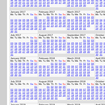
18
19
20
21
22
23
24
22
23
24
25
26
27
28
19
20
21
22
23
24
25
17
18
1
25
26
27
28
29
30
31
29
30
31
26
27
28
29
30
24
25
2
31
January 2017
February 2017
March 2017
April 20
Mo
Tu
We
Th
Fr
Sa
Su
Mo
Tu
We
Th
Fr
Sa
Su
Mo
Tu
We
Th
Fr
Sa
Su
Mo
Tu
W
01
01
02
03
04
05
01
02
03
04
05
02
03
04
05
06
07
08
06
07
08
09
10
11
12
06
07
08
09
10
11
12
03
04
0
09
10
11
12
13
14
15
13
14
15
16
17
18
19
13
14
15
16
17
18
19
10
11
1
16
17
18
19
20
21
22
20
21
22
23
24
25
26
20
21
22
23
24
25
17
18
1
23
24
25
26
27
28
29
27
28
27
28
29
30
31
24
25
2
30
31
July 2017
August 2017
September 2017
October
Mo
Tu
We
Th
Fr
Sa
Su
Mo
Tu
We
Th
Fr
Sa
Su
Mo
Tu
We
Th
Fr
Sa
Su
Mo
Tu
W
01
02
01
02
03
04
05
06
01
02
03
03
04
05
06
07
08
09
07
08
09
10
11
12
13
04
05
06
07
08
09
10
02
03
0
10
11
12
13
14
15
16
14
15
16
17
18
19
20
11
12
13
14
15
16
17
09
10
1
17
18
19
20
21
22
23
21
22
23
24
25
26
27
18
19
20
21
22
23
24
16
17
1
24
25
26
27
28
29
30
28
29
30
31
25
26
27
28
29
30
23
24
2
31
30
31
January 2018
February 2018
March 2018
April 20
Mo
Tu
We
Th
Fr
Sa
Su
Mo
Tu
We
Th
Fr
Sa
Su
Mo
Tu
We
Th
Fr
Sa
Su
Mo
Tu
W
01
02
03
04
05
06
07
01
02
03
04
01
02
03
04
08
09
10
11
12
13
14
05
06
07
08
09
10
11
05
06
07
08
09
10
11
02
03
0
15
16
17
18
19
20
21
12
13
14
15
16
17
18
12
13
14
15
16
17
18
09
10
1
22
23
24
25
26
27
28
19
20
21
22
23
24
25
19
20
21
22
23
24
16
17
1
29
30
31
26
27
28
26
27
28
29
30
31
23
24
2
30
July 2018
August 2018
September 2018
October
Mo
Tu
We
Th
Fr
Sa
Su
Mo
Tu
We
Th
Fr
Sa
Su
Mo
Tu
We
Th
Fr
Sa
Su
Mo
Tu
W
01
01
02
03
04
05
01
02
01
02
0
02
03
04
05
06
07
08
06
07
08
09
10
11
12
03
04
05
06
07
08
09
08
09
1
09
10
11
12
13
14
15
13
14
15
16
17
18
19
10
11
12
13
14
15
16
15
16
1
16
17
18
19
20
21
22
20
21
22
23
24
25
26
17
18
19
20
21
22
23
22
23
2
23
24
25
26
27
28
29
27
28
29
30
31
24
25
26
27
28
29
30
29
30
3
30
31
January 2019
February 2019
March 2019
April 20