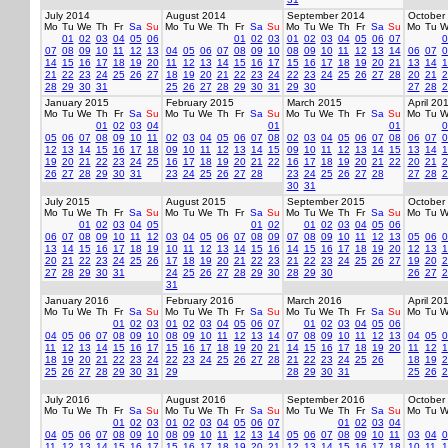
July 2014
August 2014
September 2014
October
Mo
Tu
We
Th
Fr
Sa
Su
Mo
Tu
We
Th
Fr
Sa
Su
Mo
Tu
We
Th
Fr
Sa
Su
Mo
Tu
W
01
02
03
04
05
06
01
02
03
01
02
03
04
05
06
07
0
07
08
09
10
11
12
13
04
05
06
07
08
09
10
08
09
10
11
12
13
14
06
07
0
14
15
16
17
18
19
20
11
12
13
14
15
16
17
15
16
17
18
19
20
21
13
14
1
21
22
23
24
25
26
27
18
19
20
21
22
23
24
22
23
24
25
26
27
28
20
21
2
28
29
30
31
25
26
27
28
29
30
31
29
30
27
28
2
January 2015
February 2015
March 2015
April 20
Mo
Tu
We
Th
Fr
Sa
Su
Mo
Tu
We
Th
Fr
Sa
Su
Mo
Tu
We
Th
Fr
Sa
Su
Mo
Tu
W
01
02
03
04
01
01
0
05
06
07
08
09
10
11
02
03
04
05
06
07
08
02
03
04
05
06
07
08
06
07
0
12
13
14
15
16
17
18
09
10
11
12
13
14
15
09
10
11
12
13
14
15
13
14
1
19
20
21
22
23
24
25
16
17
18
19
20
21
22
16
17
18
19
20
21
22
20
21
2
26
27
28
29
30
31
23
24
25
26
27
28
23
24
25
26
27
28
27
28
2
30
31
July 2015
August 2015
September 2015
October
Mo
Tu
We
Th
Fr
Sa
Su
Mo
Tu
We
Th
Fr
Sa
Su
Mo
Tu
We
Th
Fr
Sa
Su
Mo
Tu
W
01
02
03
04
05
01
02
01
02
03
04
05
06
06
07
08
09
10
11
12
03
04
05
06
07
08
09
07
08
09
10
11
12
13
05
06
0
13
14
15
16
17
18
19
10
11
12
13
14
15
16
14
15
16
17
18
19
20
12
13
1
20
21
22
23
24
25
26
17
18
19
20
21
22
23
21
22
23
24
25
26
27
19
20
2
27
28
29
30
31
24
25
26
27
28
29
30
28
29
30
26
27
2
31
January 2016
February 2016
March 2016
April 20
Mo
Tu
We
Th
Fr
Sa
Su
Mo
Tu
We
Th
Fr
Sa
Su
Mo
Tu
We
Th
Fr
Sa
Su
Mo
Tu
W
01
02
03
01
02
03
04
05
06
07
01
02
03
04
05
06
04
05
06
07
08
09
10
08
09
10
11
12
13
14
07
08
09
10
11
12
13
04
05
0
11
12
13
14
15
16
17
15
16
17
18
19
20
21
14
15
16
17
18
19
20
11
12
1
18
19
20
21
22
23
24
22
23
24
25
26
27
28
21
22
23
24
25
26
18
19
2
25
26
27
28
29
30
31
29
28
29
30
31
25
26
2
July 2016
August 2016
September 2016
October
Mo
Tu
We
Th
Fr
Sa
Su
Mo
Tu
We
Th
Fr
Sa
Su
Mo
Tu
We
Th
Fr
Sa
Su
Mo
Tu
W
01
02
03
01
02
03
04
05
06
07
01
02
03
04
04
05
06
07
08
09
10
08
09
10
11
12
13
14
05
06
07
08
09
10
11
03
04
0
11
12
13
14
15
16
17
15
16
17
18
19
20
21
12
13
14
15
16
17
18
10
11
1