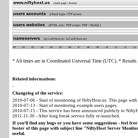
www.niftyhost.us
(main page / forum)
users accounts
(cPanel login / FTP access)
users websites
(HTML only / PHP scripts / PHP + MySQL)
nameservers
(ns1.niftyhost.us / ns2.niftyhost.us)
00
01
02
03
04
05
06
07
08
09
10
11
12
13
* All times are in Coordinated Universal Time (UTC). * Results 
Related informations:
-
Changelog of the service:
2010-07-06 - Start of monitoring of NiftyHost.us. This page with 
2010-07-13 - Start of monitoring example users pages.
2010-07-15 - This service has been announced publicly to NiftyH
2011-11-30 - After long break service fully re-launched.
If you'll find any bugs or you have some suggestions - feel free
footer of this page with subject line "NiftyHost Server Monitor
useful.