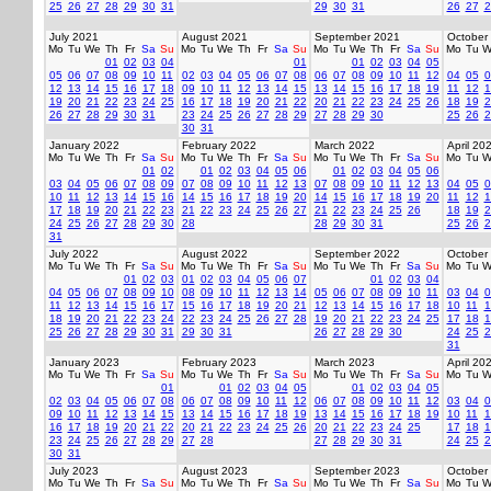
25
26
27
28
29
30
31
29
30
31
26
27
2
July 2021
August 2021
September 2021
October
Mo
Tu
We
Th
Fr
Sa
Su
Mo
Tu
We
Th
Fr
Sa
Su
Mo
Tu
We
Th
Fr
Sa
Su
Mo
Tu
W
01
02
03
04
01
01
02
03
04
05
05
06
07
08
09
10
11
02
03
04
05
06
07
08
06
07
08
09
10
11
12
04
05
0
12
13
14
15
16
17
18
09
10
11
12
13
14
15
13
14
15
16
17
18
19
11
12
1
19
20
21
22
23
24
25
16
17
18
19
20
21
22
20
21
22
23
24
25
26
18
19
2
26
27
28
29
30
31
23
24
25
26
27
28
29
27
28
29
30
25
26
2
30
31
January 2022
February 2022
March 2022
April 20
Mo
Tu
We
Th
Fr
Sa
Su
Mo
Tu
We
Th
Fr
Sa
Su
Mo
Tu
We
Th
Fr
Sa
Su
Mo
Tu
W
01
02
01
02
03
04
05
06
01
02
03
04
05
06
03
04
05
06
07
08
09
07
08
09
10
11
12
13
07
08
09
10
11
12
13
04
05
0
10
11
12
13
14
15
16
14
15
16
17
18
19
20
14
15
16
17
18
19
20
11
12
1
17
18
19
20
21
22
23
21
22
23
24
25
26
27
21
22
23
24
25
26
18
19
2
24
25
26
27
28
29
30
28
28
29
30
31
25
26
2
31
July 2022
August 2022
September 2022
October
Mo
Tu
We
Th
Fr
Sa
Su
Mo
Tu
We
Th
Fr
Sa
Su
Mo
Tu
We
Th
Fr
Sa
Su
Mo
Tu
W
01
02
03
01
02
03
04
05
06
07
01
02
03
04
04
05
06
07
08
09
10
08
09
10
11
12
13
14
05
06
07
08
09
10
11
03
04
0
11
12
13
14
15
16
17
15
16
17
18
19
20
21
12
13
14
15
16
17
18
10
11
1
18
19
20
21
22
23
24
22
23
24
25
26
27
28
19
20
21
22
23
24
25
17
18
1
25
26
27
28
29
30
31
29
30
31
26
27
28
29
30
24
25
2
31
January 2023
February 2023
March 2023
April 20
Mo
Tu
We
Th
Fr
Sa
Su
Mo
Tu
We
Th
Fr
Sa
Su
Mo
Tu
We
Th
Fr
Sa
Su
Mo
Tu
W
01
01
02
03
04
05
01
02
03
04
05
02
03
04
05
06
07
08
06
07
08
09
10
11
12
06
07
08
09
10
11
12
03
04
0
09
10
11
12
13
14
15
13
14
15
16
17
18
19
13
14
15
16
17
18
19
10
11
1
16
17
18
19
20
21
22
20
21
22
23
24
25
26
20
21
22
23
24
25
17
18
1
23
24
25
26
27
28
29
27
28
27
28
29
30
31
24
25
2
30
31
July 2023
August 2023
September 2023
October
Mo
Tu
We
Th
Fr
Sa
Su
Mo
Tu
We
Th
Fr
Sa
Su
Mo
Tu
We
Th
Fr
Sa
Su
Mo
Tu
W