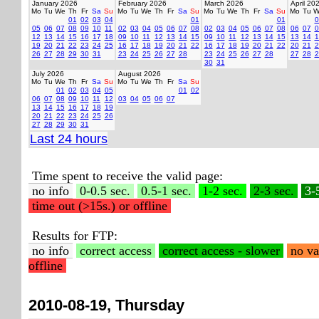
January 2026
February 2026
March 2026
April 20
Mo
Tu
We
Th
Fr
Sa
Su
Mo
Tu
We
Th
Fr
Sa
Su
Mo
Tu
We
Th
Fr
Sa
Su
Mo
Tu
W
01
02
03
04
01
01
0
05
06
07
08
09
10
11
02
03
04
05
06
07
08
02
03
04
05
06
07
08
06
07
0
12
13
14
15
16
17
18
09
10
11
12
13
14
15
09
10
11
12
13
14
15
13
14
1
19
20
21
22
23
24
25
16
17
18
19
20
21
22
16
17
18
19
20
21
22
20
21
2
26
27
28
29
30
31
23
24
25
26
27
28
23
24
25
26
27
28
27
28
2
30
31
July 2026
August 2026
Mo
Tu
We
Th
Fr
Sa
Su
Mo
Tu
We
Th
Fr
Sa
Su
01
02
03
04
05
01
02
06
07
08
09
10
11
12
03
04
05
06
07
13
14
15
16
17
18
19
20
21
22
23
24
25
26
27
28
29
30
31
Last 24 hours
Time spent to receive the valid page:
no info
0-0.5 sec.
0.5-1 sec.
1-2 sec.
2-3 sec.
3-
time out (>15s.) or offline
Results for FTP:
no info
correct access
correct access - slower
no va
offline
2010-08-19, Thursday