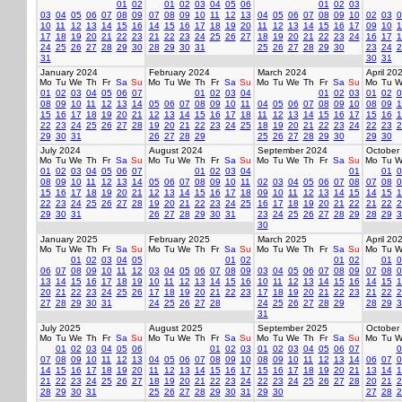
01
02
01
02
03
04
05
06
01
02
03
03
04
05
06
07
08
09
07
08
09
10
11
12
13
04
05
06
07
08
09
10
02
03
0
10
11
12
13
14
15
16
14
15
16
17
18
19
20
11
12
13
14
15
16
17
09
10
1
17
18
19
20
21
22
23
21
22
23
24
25
26
27
18
19
20
21
22
23
24
16
17
1
24
25
26
27
28
29
30
28
29
30
31
25
26
27
28
29
30
23
24
2
31
30
31
January 2024
February 2024
March 2024
April 20
Mo
Tu
We
Th
Fr
Sa
Su
Mo
Tu
We
Th
Fr
Sa
Su
Mo
Tu
We
Th
Fr
Sa
Su
Mo
Tu
W
01
02
03
04
05
06
07
01
02
03
04
01
02
03
01
02
0
08
09
10
11
12
13
14
05
06
07
08
09
10
11
04
05
06
07
08
09
10
08
09
1
15
16
17
18
19
20
21
12
13
14
15
16
17
18
11
12
13
14
15
16
17
15
16
1
22
23
24
25
26
27
28
19
20
21
22
23
24
25
18
19
20
21
22
23
24
22
23
2
29
30
31
26
27
28
29
25
26
27
28
29
30
29
30
July 2024
August 2024
September 2024
October
Mo
Tu
We
Th
Fr
Sa
Su
Mo
Tu
We
Th
Fr
Sa
Su
Mo
Tu
We
Th
Fr
Sa
Su
Mo
Tu
W
01
02
03
04
05
06
07
01
02
03
04
01
01
0
08
09
10
11
12
13
14
05
06
07
08
09
10
11
02
03
04
05
06
07
08
07
08
0
15
16
17
18
19
20
21
12
13
14
15
16
17
18
09
10
11
12
13
14
15
14
15
1
22
23
24
25
26
27
28
19
20
21
22
23
24
25
16
17
18
19
20
21
22
21
22
2
29
30
31
26
27
28
29
30
31
23
24
25
26
27
28
29
28
29
3
30
January 2025
February 2025
March 2025
April 20
Mo
Tu
We
Th
Fr
Sa
Su
Mo
Tu
We
Th
Fr
Sa
Su
Mo
Tu
We
Th
Fr
Sa
Su
Mo
Tu
W
01
02
03
04
05
01
02
01
02
01
0
06
07
08
09
10
11
12
03
04
05
06
07
08
09
03
04
05
06
07
08
09
07
08
0
13
14
15
16
17
18
19
10
11
12
13
14
15
16
10
11
12
13
14
15
16
14
15
1
20
21
22
23
24
25
26
17
18
19
20
21
22
23
17
18
19
20
21
22
23
21
22
2
27
28
29
30
31
24
25
26
27
28
24
25
26
27
28
29
28
29
3
31
July 2025
August 2025
September 2025
October
Mo
Tu
We
Th
Fr
Sa
Su
Mo
Tu
We
Th
Fr
Sa
Su
Mo
Tu
We
Th
Fr
Sa
Su
Mo
Tu
W
01
02
03
04
05
06
01
02
03
01
02
03
04
05
06
07
0
07
08
09
10
11
12
13
04
05
06
07
08
09
10
08
09
10
11
12
13
14
06
07
0
14
15
16
17
18
19
20
11
12
13
14
15
16
17
15
16
17
18
19
20
21
13
14
1
21
22
23
24
25
26
27
18
19
20
21
22
23
24
22
23
24
25
26
27
28
20
21
2
28
29
30
31
25
26
27
28
29
30
31
29
30
27
28
2