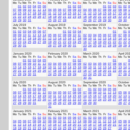
Mo
Tu
We
Th
Fr
Sa
Su
Mo
Tu
We
Th
Fr
Sa
Su
Mo
Tu
We
Th
Fr
Sa
Su
Mo
Tu
W
01
02
03
04
05
06
01
02
03
01
02
03
01
02
0
07
08
09
10
11
12
13
04
05
06
07
08
09
10
04
05
06
07
08
09
10
08
09
1
14
15
16
17
18
19
20
11
12
13
14
15
16
17
11
12
13
14
15
16
17
15
16
1
21
22
23
24
25
26
27
18
19
20
21
22
23
24
18
19
20
21
22
23
24
22
23
2
28
29
30
31
25
26
27
28
25
26
27
28
29
30
29
30
July 2019
August 2019
September 2019
October
Mo
Tu
We
Th
Fr
Sa
Su
Mo
Tu
We
Th
Fr
Sa
Su
Mo
Tu
We
Th
Fr
Sa
Su
Mo
Tu
W
01
02
03
04
05
06
07
01
02
03
04
01
01
0
08
09
10
11
12
13
14
05
06
07
08
09
10
11
02
03
04
05
06
07
08
07
08
0
15
16
17
18
19
20
21
12
13
14
15
16
17
18
09
10
11
12
13
14
15
14
15
1
22
23
24
25
26
27
28
19
20
21
22
23
24
25
16
17
18
19
20
21
22
21
22
2
29
30
31
26
27
28
29
30
31
23
24
25
26
27
28
29
28
29
3
30
January 2020
February 2020
March 2020
April 20
Mo
Tu
We
Th
Fr
Sa
Su
Mo
Tu
We
Th
Fr
Sa
Su
Mo
Tu
We
Th
Fr
Sa
Su
Mo
Tu
W
01
02
03
04
05
01
02
01
0
06
07
08
09
10
11
12
03
04
05
06
07
08
09
02
03
04
05
06
07
08
06
07
0
13
14
15
16
17
18
19
10
11
12
13
14
15
16
09
10
11
12
13
14
15
13
14
1
20
21
22
23
24
25
26
17
18
19
20
21
22
23
16
17
18
19
20
21
22
20
21
2
27
28
29
30
31
24
25
26
27
28
29
23
24
25
26
27
28
27
28
2
30
31
July 2020
August 2020
September 2020
October
Mo
Tu
We
Th
Fr
Sa
Su
Mo
Tu
We
Th
Fr
Sa
Su
Mo
Tu
We
Th
Fr
Sa
Su
Mo
Tu
W
01
02
03
04
05
01
02
01
02
03
04
05
06
06
07
08
09
10
11
12
03
04
05
06
07
08
09
07
08
09
10
11
12
13
05
06
0
13
14
15
16
17
18
19
10
11
12
13
14
15
16
14
15
16
17
18
19
20
12
13
1
20
21
22
23
24
25
26
17
18
19
20
21
22
23
21
22
23
24
25
26
27
19
20
2
27
28
29
30
31
24
25
26
27
28
29
30
28
29
30
26
27
2
31
January 2021
February 2021
March 2021
April 20
Mo
Tu
We
Th
Fr
Sa
Su
Mo
Tu
We
Th
Fr
Sa
Su
Mo
Tu
We
Th
Fr
Sa
Su
Mo
Tu
W
01
02
03
01
02
03
04
05
06
07
01
02
03
04
05
06
07
04
05
06
07
08
09
10
08
09
10
11
12
13
14
08
09
10
11
12
13
14
05
06
0
11
12
13
14
15
16
17
15
16
17
18
19
20
21
15
16
17
18
19
20
21
12
13
1
18
19
20
21
22
23
24
22
23
24
25
26
27
28
22
23
24
25
26
27
19
20
2