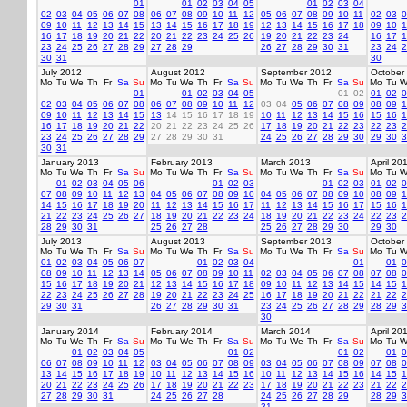
01
01
02
03
04
05
01
02
03
04
02
03
04
05
06
07
08
06
07
08
09
10
11
12
05
06
07
08
09
10
11
02
03
0
09
10
11
12
13
14
15
13
14
15
16
17
18
19
12
13
14
15
16
17
18
09
10
1
16
17
18
19
20
21
22
20
21
22
23
24
25
26
19
20
21
22
23
24
16
17
1
23
24
25
26
27
28
29
27
28
29
26
27
28
29
30
31
23
24
2
30
31
30
July 2012
August 2012
September 2012
October
Mo
Tu
We
Th
Fr
Sa
Su
Mo
Tu
We
Th
Fr
Sa
Su
Mo
Tu
We
Th
Fr
Sa
Su
Mo
Tu
W
01
01
02
03
04
05
01
02
01
02
0
02
03
04
05
06
07
08
06
07
08
09
10
11
12
03
04
05
06
07
08
09
08
09
1
09
10
11
12
13
14
15
13
14
15
16
17
18
19
10
11
12
13
14
15
16
15
16
1
16
17
18
19
20
21
22
20
21
22
23
24
25
26
17
18
19
20
21
22
23
22
23
2
23
24
25
26
27
28
29
27
28
29
30
31
24
25
26
27
28
29
30
29
30
3
30
31
January 2013
February 2013
March 2013
April 20
Mo
Tu
We
Th
Fr
Sa
Su
Mo
Tu
We
Th
Fr
Sa
Su
Mo
Tu
We
Th
Fr
Sa
Su
Mo
Tu
W
01
02
03
04
05
06
01
02
03
01
02
03
01
02
0
07
08
09
10
11
12
13
04
05
06
07
08
09
10
04
05
06
07
08
09
10
08
09
1
14
15
16
17
18
19
20
11
12
13
14
15
16
17
11
12
13
14
15
16
17
15
16
1
21
22
23
24
25
26
27
18
19
20
21
22
23
24
18
19
20
21
22
23
24
22
23
2
28
29
30
31
25
26
27
28
25
26
27
28
29
30
29
30
July 2013
August 2013
September 2013
October
Mo
Tu
We
Th
Fr
Sa
Su
Mo
Tu
We
Th
Fr
Sa
Su
Mo
Tu
We
Th
Fr
Sa
Su
Mo
Tu
W
01
02
03
04
05
06
07
01
02
03
04
01
01
0
08
09
10
11
12
13
14
05
06
07
08
09
10
11
02
03
04
05
06
07
08
07
08
0
15
16
17
18
19
20
21
12
13
14
15
16
17
18
09
10
11
12
13
14
15
14
15
1
22
23
24
25
26
27
28
19
20
21
22
23
24
25
16
17
18
19
20
21
22
21
22
2
29
30
31
26
27
28
29
30
31
23
24
25
26
27
28
29
28
29
3
30
January 2014
February 2014
March 2014
April 20
Mo
Tu
We
Th
Fr
Sa
Su
Mo
Tu
We
Th
Fr
Sa
Su
Mo
Tu
We
Th
Fr
Sa
Su
Mo
Tu
W
01
02
03
04
05
01
02
01
02
01
0
06
07
08
09
10
11
12
03
04
05
06
07
08
09
03
04
05
06
07
08
09
07
08
0
13
14
15
16
17
18
19
10
11
12
13
14
15
16
10
11
12
13
14
15
16
14
15
1
20
21
22
23
24
25
26
17
18
19
20
21
22
23
17
18
19
20
21
22
23
21
22
2
27
28
29
30
31
24
25
26
27
28
24
25
26
27
28
29
28
29
3
31