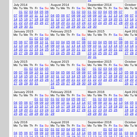
July 2014
August 2014
September 2014
October
Mo
Tu
We
Th
Fr
Sa
Su
Mo
Tu
We
Th
Fr
Sa
Su
Mo
Tu
We
Th
Fr
Sa
Su
Mo
Tu
W
01
02
03
04
05
06
01
02
03
01
02
03
04
05
06
07
0
07
08
09
10
11
12
13
04
05
06
07
08
09
10
08
09
10
11
12
13
14
06
07
0
14
15
16
17
18
19
20
11
12
13
14
15
16
17
15
16
17
18
19
20
21
13
14
1
21
22
23
24
25
26
27
18
19
20
21
22
23
24
22
23
24
25
26
27
28
20
21
2
28
29
30
31
25
26
27
28
29
30
31
29
30
27
28
2
January 2015
February 2015
March 2015
April 20
Mo
Tu
We
Th
Fr
Sa
Su
Mo
Tu
We
Th
Fr
Sa
Su
Mo
Tu
We
Th
Fr
Sa
Su
Mo
Tu
W
01
02
03
04
01
01
0
05
06
07
08
09
10
11
02
03
04
05
06
07
08
02
03
04
05
06
07
08
06
07
0
12
13
14
15
16
17
18
09
10
11
12
13
14
15
09
10
11
12
13
14
15
13
14
1
19
20
21
22
23
24
25
16
17
18
19
20
21
22
16
17
18
19
20
21
22
20
21
2
26
27
28
29
30
31
23
24
25
26
27
28
23
24
25
26
27
28
27
28
2
30
31
July 2015
August 2015
September 2015
October
Mo
Tu
We
Th
Fr
Sa
Su
Mo
Tu
We
Th
Fr
Sa
Su
Mo
Tu
We
Th
Fr
Sa
Su
Mo
Tu
W
01
02
03
04
05
01
02
01
02
03
04
05
06
06
07
08
09
10
11
12
03
04
05
06
07
08
09
07
08
09
10
11
12
13
05
06
0
13
14
15
16
17
18
19
10
11
12
13
14
15
16
14
15
16
17
18
19
20
12
13
1
20
21
22
23
24
25
26
17
18
19
20
21
22
23
21
22
23
24
25
26
27
19
20
2
27
28
29
30
31
24
25
26
27
28
29
30
28
29
30
26
27
2
31
January 2016
February 2016
March 2016
April 20
Mo
Tu
We
Th
Fr
Sa
Su
Mo
Tu
We
Th
Fr
Sa
Su
Mo
Tu
We
Th
Fr
Sa
Su
Mo
Tu
W
01
02
03
01
02
03
04
05
06
07
01
02
03
04
05
06
04
05
06
07
08
09
10
08
09
10
11
12
13
14
07
08
09
10
11
12
13
04
05
0
11
12
13
14
15
16
17
15
16
17
18
19
20
21
14
15
16
17
18
19
20
11
12
1
18
19
20
21
22
23
24
22
23
24
25
26
27
28
21
22
23
24
25
26
18
19
2
25
26
27
28
29
30
31
29
28
29
30
31
25
26
2
July 2016
August 2016
September 2016
October
Mo
Tu
We
Th
Fr
Sa
Su
Mo
Tu
We
Th
Fr
Sa
Su
Mo
Tu
We
Th
Fr
Sa
Su
Mo
Tu
W
01
02
03
01
02
03
04
05
06
07
01
02
03
04
04
05
06
07
08
09
10
08
09
10
11
12
13
14
05
06
07
08
09
10
11
03
04
0
11
12
13
14
15
16
17
15
16
17
18
19
20
21
12
13
14
15
16
17
18
10
11
1