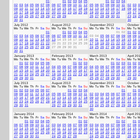
01
01
02
03
04
05
01
02
03
04
02
03
04
05
06
07
08
06
07
08
09
10
11
12
05
06
07
08
09
10
11
02
03
0
09
10
11
12
13
14
15
13
14
15
16
17
18
19
12
13
14
15
16
17
18
09
10
1
16
17
18
19
20
21
22
20
21
22
23
24
25
26
19
20
21
22
23
24
16
17
1
23
24
25
26
27
28
29
27
28
29
26
27
28
29
30
31
23
24
2
30
31
30
July 2012
August 2012
September 2012
October
Mo
Tu
We
Th
Fr
Sa
Su
Mo
Tu
We
Th
Fr
Sa
Su
Mo
Tu
We
Th
Fr
Sa
Su
Mo
Tu
W
01
01
02
03
04
05
01
02
01
02
0
02
03
04
05
06
07
08
06
07
08
09
10
11
12
03
04
05
06
07
08
09
08
09
1
09
10
11
12
13
14
15
13
14
15
16
17
18
19
10
11
12
13
14
15
16
15
16
1
16
17
18
19
20
21
22
20
21
22
23
24
25
26
17
18
19
20
21
22
23
22
23
2
23
24
25
26
27
28
29
27
28
29
30
31
24
25
26
27
28
29
30
29
30
3
30
31
January 2013
February 2013
March 2013
April 20
Mo
Tu
We
Th
Fr
Sa
Su
Mo
Tu
We
Th
Fr
Sa
Su
Mo
Tu
We
Th
Fr
Sa
Su
Mo
Tu
W
01
02
03
04
05
06
01
02
03
01
02
03
01
02
0
07
08
09
10
11
12
13
04
05
06
07
08
09
10
04
05
06
07
08
09
10
08
09
1
14
15
16
17
18
19
20
11
12
13
14
15
16
17
11
12
13
14
15
16
17
15
16
1
21
22
23
24
25
26
27
18
19
20
21
22
23
24
18
19
20
21
22
23
24
22
23
2
28
29
30
31
25
26
27
28
25
26
27
28
29
30
29
30
July 2013
August 2013
September 2013
October
Mo
Tu
We
Th
Fr
Sa
Su
Mo
Tu
We
Th
Fr
Sa
Su
Mo
Tu
We
Th
Fr
Sa
Su
Mo
Tu
W
01
02
03
04
05
06
07
01
02
03
04
01
01
0
08
09
10
11
12
13
14
05
06
07
08
09
10
11
02
03
04
05
06
07
08
07
08
0
15
16
17
18
19
20
21
12
13
14
15
16
17
18
09
10
11
12
13
14
15
14
15
1
22
23
24
25
26
27
28
19
20
21
22
23
24
25
16
17
18
19
20
21
22
21
22
2
29
30
31
26
27
28
29
30
31
23
24
25
26
27
28
29
28
29
3
30
January 2014
February 2014
March 2014
April 20
Mo
Tu
We
Th
Fr
Sa
Su
Mo
Tu
We
Th
Fr
Sa
Su
Mo
Tu
We
Th
Fr
Sa
Su
Mo
Tu
W
01
02
03
04
05
01
02
01
02
01
0
06
07
08
09
10
11
12
03
04
05
06
07
08
09
03
04
05
06
07
08
09
07
08
0
13
14
15
16
17
18
19
10
11
12
13
14
15
16
10
11
12
13
14
15
16
14
15
1
20
21
22
23
24
25
26
17
18
19
20
21
22
23
17
18
19
20
21
22
23
21
22
2
27
28
29
30
31
24
25
26
27
28
24
25
26
27
28
29
28
29
3
31