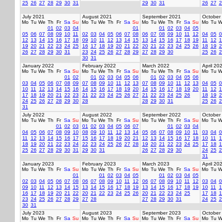
25
26
27
28
29
30
31
29
30
31
26
27
2
July 2021
August 2021
September 2021
October
Mo
Tu
We
Th
Fr
Sa
Su
Mo
Tu
We
Th
Fr
Sa
Su
Mo
Tu
We
Th
Fr
Sa
Su
Mo
Tu
W
01
02
03
04
01
01
02
03
04
05
05
06
07
08
09
10
11
02
03
04
05
06
07
08
06
07
08
09
10
11
12
04
05
0
12
13
14
15
16
17
18
09
10
11
12
13
14
15
13
14
15
16
17
18
19
11
12
1
19
20
21
22
23
24
25
16
17
18
19
20
21
22
20
21
22
23
24
25
26
18
19
2
26
27
28
29
30
31
23
24
25
26
27
28
29
27
28
29
30
25
26
2
30
31
January 2022
February 2022
March 2022
April 20
Mo
Tu
We
Th
Fr
Sa
Su
Mo
Tu
We
Th
Fr
Sa
Su
Mo
Tu
We
Th
Fr
Sa
Su
Mo
Tu
W
01
02
01
02
03
04
05
06
01
02
03
04
05
06
03
04
05
06
07
08
09
07
08
09
10
11
12
13
07
08
09
10
11
12
13
04
05
0
10
11
12
13
14
15
16
14
15
16
17
18
19
20
14
15
16
17
18
19
20
11
12
1
17
18
19
20
21
22
23
21
22
23
24
25
26
27
21
22
23
24
25
26
18
19
2
24
25
26
27
28
29
30
28
28
29
30
31
25
26
2
31
July 2022
August 2022
September 2022
October
Mo
Tu
We
Th
Fr
Sa
Su
Mo
Tu
We
Th
Fr
Sa
Su
Mo
Tu
We
Th
Fr
Sa
Su
Mo
Tu
W
01
02
03
01
02
03
04
05
06
07
01
02
03
04
04
05
06
07
08
09
10
08
09
10
11
12
13
14
05
06
07
08
09
10
11
03
04
0
11
12
13
14
15
16
17
15
16
17
18
19
20
21
12
13
14
15
16
17
18
10
11
1
18
19
20
21
22
23
24
22
23
24
25
26
27
28
19
20
21
22
23
24
25
17
18
1
25
26
27
28
29
30
31
29
30
31
26
27
28
29
30
24
25
2
31
January 2023
February 2023
March 2023
April 20
Mo
Tu
We
Th
Fr
Sa
Su
Mo
Tu
We
Th
Fr
Sa
Su
Mo
Tu
We
Th
Fr
Sa
Su
Mo
Tu
W
01
01
02
03
04
05
01
02
03
04
05
02
03
04
05
06
07
08
06
07
08
09
10
11
12
06
07
08
09
10
11
12
03
04
0
09
10
11
12
13
14
15
13
14
15
16
17
18
19
13
14
15
16
17
18
19
10
11
1
16
17
18
19
20
21
22
20
21
22
23
24
25
26
20
21
22
23
24
25
17
18
1
23
24
25
26
27
28
29
27
28
27
28
29
30
31
24
25
2
30
31
July 2023
August 2023
September 2023
October
Mo
Tu
We
Th
Fr
Sa
Su
Mo
Tu
We
Th
Fr
Sa
Su
Mo
Tu
We
Th
Fr
Sa
Su
Mo
Tu
W