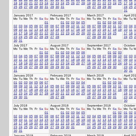
18
19
20
21
22
23
24
22
23
24
25
26
27
28
19
20
21
22
23
24
25
17
18
1
25
26
27
28
29
30
31
29
30
31
26
27
28
29
30
24
25
2
31
January 2017
February 2017
March 2017
April 20
Mo
Tu
We
Th
Fr
Sa
Su
Mo
Tu
We
Th
Fr
Sa
Su
Mo
Tu
We
Th
Fr
Sa
Su
Mo
Tu
W
01
01
02
03
04
05
01
02
03
04
05
02
03
04
05
06
07
08
06
07
08
09
10
11
12
06
07
08
09
10
11
12
03
04
0
09
10
11
12
13
14
15
13
14
15
16
17
18
19
13
14
15
16
17
18
19
10
11
1
16
17
18
19
20
21
22
20
21
22
23
24
25
26
20
21
22
23
24
25
17
18
1
23
24
25
26
27
28
29
27
28
27
28
29
30
31
24
25
2
30
31
July 2017
August 2017
September 2017
October
Mo
Tu
We
Th
Fr
Sa
Su
Mo
Tu
We
Th
Fr
Sa
Su
Mo
Tu
We
Th
Fr
Sa
Su
Mo
Tu
W
01
02
01
02
03
04
05
06
01
02
03
03
04
05
06
07
08
09
07
08
09
10
11
12
13
04
05
06
07
08
09
10
02
03
0
10
11
12
13
14
15
16
14
15
16
17
18
19
20
11
12
13
14
15
16
17
09
10
1
17
18
19
20
21
22
23
21
22
23
24
25
26
27
18
19
20
21
22
23
24
16
17
1
24
25
26
27
28
29
30
28
29
30
31
25
26
27
28
29
30
23
24
2
31
30
31
January 2018
February 2018
March 2018
April 20
Mo
Tu
We
Th
Fr
Sa
Su
Mo
Tu
We
Th
Fr
Sa
Su
Mo
Tu
We
Th
Fr
Sa
Su
Mo
Tu
W
01
02
03
04
05
06
07
01
02
03
04
01
02
03
04
08
09
10
11
12
13
14
05
06
07
08
09
10
11
05
06
07
08
09
10
11
02
03
0
15
16
17
18
19
20
21
12
13
14
15
16
17
18
12
13
14
15
16
17
18
09
10
1
22
23
24
25
26
27
28
19
20
21
22
23
24
25
19
20
21
22
23
24
16
17
1
29
30
31
26
27
28
26
27
28
29
30
31
23
24
2
30
July 2018
August 2018
September 2018
October
Mo
Tu
We
Th
Fr
Sa
Su
Mo
Tu
We
Th
Fr
Sa
Su
Mo
Tu
We
Th
Fr
Sa
Su
Mo
Tu
W
01
01
02
03
04
05
01
02
01
02
0
02
03
04
05
06
07
08
06
07
08
09
10
11
12
03
04
05
06
07
08
09
08
09
1
09
10
11
12
13
14
15
13
14
15
16
17
18
19
10
11
12
13
14
15
16
15
16
1
16
17
18
19
20
21
22
20
21
22
23
24
25
26
17
18
19
20
21
22
23
22
23
2
23
24
25
26
27
28
29
27
28
29
30
31
24
25
26
27
28
29
30
29
30
3
30
31
January 2019
February 2019
March 2019
April 20