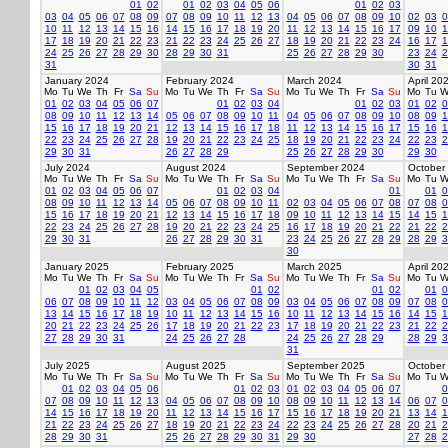
01
02
01
02
03
04
05
06
01
02
03
03
04
05
06
07
08
09
07
08
09
10
11
12
13
04
05
06
07
08
09
10
02
03
0
10
11
12
13
14
15
16
14
15
16
17
18
19
20
11
12
13
14
15
16
17
09
10
1
17
18
19
20
21
22
23
21
22
23
24
25
26
27
18
19
20
21
22
23
24
16
17
1
24
25
26
27
28
29
30
28
29
30
31
25
26
27
28
29
30
23
24
2
31
30
31
January 2024
February 2024
March 2024
April 20
Mo
Tu
We
Th
Fr
Sa
Su
Mo
Tu
We
Th
Fr
Sa
Su
Mo
Tu
We
Th
Fr
Sa
Su
Mo
Tu
W
01
02
03
04
05
06
07
01
02
03
04
01
02
03
01
02
0
08
09
10
11
12
13
14
05
06
07
08
09
10
11
04
05
06
07
08
09
10
08
09
1
15
16
17
18
19
20
21
12
13
14
15
16
17
18
11
12
13
14
15
16
17
15
16
1
22
23
24
25
26
27
28
19
20
21
22
23
24
25
18
19
20
21
22
23
24
22
23
2
29
30
31
26
27
28
29
25
26
27
28
29
30
29
30
July 2024
August 2024
September 2024
October
Mo
Tu
We
Th
Fr
Sa
Su
Mo
Tu
We
Th
Fr
Sa
Su
Mo
Tu
We
Th
Fr
Sa
Su
Mo
Tu
W
01
02
03
04
05
06
07
01
02
03
04
01
01
0
08
09
10
11
12
13
14
05
06
07
08
09
10
11
02
03
04
05
06
07
08
07
08
0
15
16
17
18
19
20
21
12
13
14
15
16
17
18
09
10
11
12
13
14
15
14
15
1
22
23
24
25
26
27
28
19
20
21
22
23
24
25
16
17
18
19
20
21
22
21
22
2
29
30
31
26
27
28
29
30
31
23
24
25
26
27
28
29
28
29
3
30
January 2025
February 2025
March 2025
April 20
Mo
Tu
We
Th
Fr
Sa
Su
Mo
Tu
We
Th
Fr
Sa
Su
Mo
Tu
We
Th
Fr
Sa
Su
Mo
Tu
W
01
02
03
04
05
01
02
01
02
01
0
06
07
08
09
10
11
12
03
04
05
06
07
08
09
03
04
05
06
07
08
09
07
08
0
13
14
15
16
17
18
19
10
11
12
13
14
15
16
10
11
12
13
14
15
16
14
15
1
20
21
22
23
24
25
26
17
18
19
20
21
22
23
17
18
19
20
21
22
23
21
22
2
27
28
29
30
31
24
25
26
27
28
24
25
26
27
28
29
28
29
3
31
July 2025
August 2025
September 2025
October
Mo
Tu
We
Th
Fr
Sa
Su
Mo
Tu
We
Th
Fr
Sa
Su
Mo
Tu
We
Th
Fr
Sa
Su
Mo
Tu
W
01
02
03
04
05
06
01
02
03
01
02
03
04
05
06
07
0
07
08
09
10
11
12
13
04
05
06
07
08
09
10
08
09
10
11
12
13
14
06
07
0
14
15
16
17
18
19
20
11
12
13
14
15
16
17
15
16
17
18
19
20
21
13
14
1
21
22
23
24
25
26
27
18
19
20
21
22
23
24
22
23
24
25
26
27
28
20
21
2
28
29
30
31
25
26
27
28
29
30
31
29
30
27
28
2