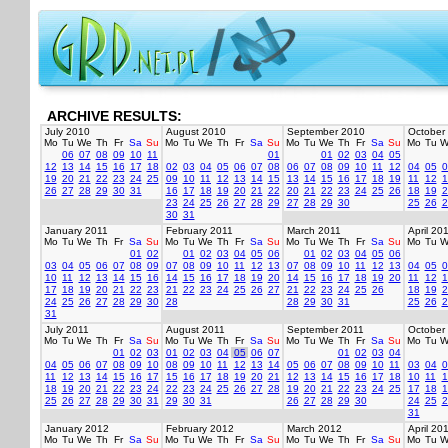
ARCHIVE RESULTS:
July 2010
August 2010
September 2010
October
Mo
Tu
We
Th
Fr
Sa
Su
Mo
Tu
We
Th
Fr
Sa
Su
Mo
Tu
We
Th
Fr
Sa
Su
Mo
Tu
W
06
07
08
09
10
11
01
01
02
03
04
05
12
13
14
15
16
17
18
02
03
04
05
06
07
08
06
07
08
09
10
11
12
04
05
0
19
20
21
22
23
24
25
09
10
11
12
13
14
15
13
14
15
16
17
18
19
11
12
1
26
27
28
29
30
31
16
17
18
19
20
21
22
20
21
22
23
24
25
26
18
19
2
23
24
25
26
27
28
29
27
28
29
30
25
26
2
30
31
January 2011
February 2011
March 2011
April 20
Mo
Tu
We
Th
Fr
Sa
Su
Mo
Tu
We
Th
Fr
Sa
Su
Mo
Tu
We
Th
Fr
Sa
Su
Mo
Tu
W
01
02
01
02
03
04
05
06
01
02
03
04
05
06
03
04
05
06
07
08
09
07
08
09
10
11
12
13
07
08
09
10
11
12
13
04
05
0
10
11
12
13
14
15
16
14
15
16
17
18
19
20
14
15
16
17
18
19
20
11
12
1
17
18
19
20
21
22
23
21
22
23
24
25
26
27
21
22
23
24
25
26
18
19
2
24
25
26
27
28
29
30
28
28
29
30
31
25
26
2
31
July 2011
August 2011
September 2011
October
Mo
Tu
We
Th
Fr
Sa
Su
Mo
Tu
We
Th
Fr
Sa
Su
Mo
Tu
We
Th
Fr
Sa
Su
Mo
Tu
W
01
02
03
01
02
03
04
05
06
07
01
02
03
04
04
05
06
07
08
09
10
08
09
10
11
12
13
14
05
06
07
08
09
10
11
03
04
0
11
12
13
14
15
16
17
15
16
17
18
19
20
21
12
13
14
15
16
17
18
10
11
1
18
19
20
21
22
23
24
22
23
24
25
26
27
28
19
20
21
22
23
24
25
17
18
1
25
26
27
28
29
30
31
29
30
31
26
27
28
29
30
24
25
2
31
January 2012
February 2012
March 2012
April 20
Mo
Tu
We
Th
Fr
Sa
Su
Mo
Tu
We
Th
Fr
Sa
Su
Mo
Tu
We
Th
Fr
Sa
Su
Mo
Tu
W