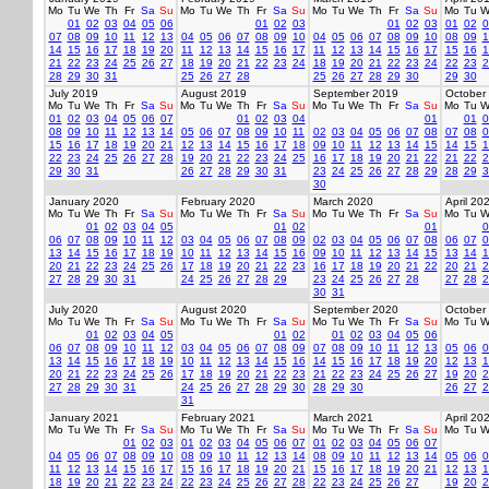
Mo
Tu
We
Th
Fr
Sa
Su
Mo
Tu
We
Th
Fr
Sa
Su
Mo
Tu
We
Th
Fr
Sa
Su
Mo
Tu
W
01
02
03
04
05
06
01
02
03
01
02
03
01
02
0
07
08
09
10
11
12
13
04
05
06
07
08
09
10
04
05
06
07
08
09
10
08
09
1
14
15
16
17
18
19
20
11
12
13
14
15
16
17
11
12
13
14
15
16
17
15
16
1
21
22
23
24
25
26
27
18
19
20
21
22
23
24
18
19
20
21
22
23
24
22
23
2
28
29
30
31
25
26
27
28
25
26
27
28
29
30
29
30
July 2019
August 2019
September 2019
October
Mo
Tu
We
Th
Fr
Sa
Su
Mo
Tu
We
Th
Fr
Sa
Su
Mo
Tu
We
Th
Fr
Sa
Su
Mo
Tu
W
01
02
03
04
05
06
07
01
02
03
04
01
01
0
08
09
10
11
12
13
14
05
06
07
08
09
10
11
02
03
04
05
06
07
08
07
08
0
15
16
17
18
19
20
21
12
13
14
15
16
17
18
09
10
11
12
13
14
15
14
15
1
22
23
24
25
26
27
28
19
20
21
22
23
24
25
16
17
18
19
20
21
22
21
22
2
29
30
31
26
27
28
29
30
31
23
24
25
26
27
28
29
28
29
3
30
January 2020
February 2020
March 2020
April 20
Mo
Tu
We
Th
Fr
Sa
Su
Mo
Tu
We
Th
Fr
Sa
Su
Mo
Tu
We
Th
Fr
Sa
Su
Mo
Tu
W
01
02
03
04
05
01
02
01
0
06
07
08
09
10
11
12
03
04
05
06
07
08
09
02
03
04
05
06
07
08
06
07
0
13
14
15
16
17
18
19
10
11
12
13
14
15
16
09
10
11
12
13
14
15
13
14
1
20
21
22
23
24
25
26
17
18
19
20
21
22
23
16
17
18
19
20
21
22
20
21
2
27
28
29
30
31
24
25
26
27
28
29
23
24
25
26
27
28
27
28
2
30
31
July 2020
August 2020
September 2020
October
Mo
Tu
We
Th
Fr
Sa
Su
Mo
Tu
We
Th
Fr
Sa
Su
Mo
Tu
We
Th
Fr
Sa
Su
Mo
Tu
W
01
02
03
04
05
01
02
01
02
03
04
05
06
06
07
08
09
10
11
12
03
04
05
06
07
08
09
07
08
09
10
11
12
13
05
06
0
13
14
15
16
17
18
19
10
11
12
13
14
15
16
14
15
16
17
18
19
20
12
13
1
20
21
22
23
24
25
26
17
18
19
20
21
22
23
21
22
23
24
25
26
27
19
20
2
27
28
29
30
31
24
25
26
27
28
29
30
28
29
30
26
27
2
31
January 2021
February 2021
March 2021
April 20
Mo
Tu
We
Th
Fr
Sa
Su
Mo
Tu
We
Th
Fr
Sa
Su
Mo
Tu
We
Th
Fr
Sa
Su
Mo
Tu
W
01
02
03
01
02
03
04
05
06
07
01
02
03
04
05
06
07
04
05
06
07
08
09
10
08
09
10
11
12
13
14
08
09
10
11
12
13
14
05
06
0
11
12
13
14
15
16
17
15
16
17
18
19
20
21
15
16
17
18
19
20
21
12
13
1
18
19
20
21
22
23
24
22
23
24
25
26
27
28
22
23
24
25
26
27
19
20
2