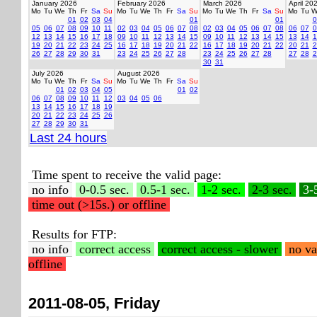
January 2026
February 2026
March 2026
April 20
Mo
Tu
We
Th
Fr
Sa
Su
Mo
Tu
We
Th
Fr
Sa
Su
Mo
Tu
We
Th
Fr
Sa
Su
Mo
Tu
W
01
02
03
04
01
01
0
05
06
07
08
09
10
11
02
03
04
05
06
07
08
02
03
04
05
06
07
08
06
07
0
12
13
14
15
16
17
18
09
10
11
12
13
14
15
09
10
11
12
13
14
15
13
14
1
19
20
21
22
23
24
25
16
17
18
19
20
21
22
16
17
18
19
20
21
22
20
21
2
26
27
28
29
30
31
23
24
25
26
27
28
23
24
25
26
27
28
27
28
2
30
31
July 2026
August 2026
Mo
Tu
We
Th
Fr
Sa
Su
Mo
Tu
We
Th
Fr
Sa
Su
01
02
03
04
05
01
02
06
07
08
09
10
11
12
03
04
05
06
13
14
15
16
17
18
19
20
21
22
23
24
25
26
27
28
29
30
31
Last 24 hours
Time spent to receive the valid page:
no info
0-0.5 sec.
0.5-1 sec.
1-2 sec.
2-3 sec.
3-
time out (>15s.) or offline
Results for FTP:
no info
correct access
correct access - slower
no va
offline
2011-08-05, Friday