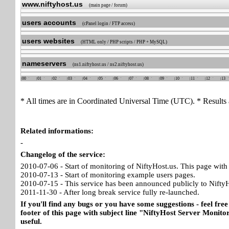
www.niftyhost.us
(main page / forum)
users accounts
(cPanel login / FTP access)
users websites
(HTML only / PHP scripts / PHP + MySQL)
nameservers
(ns1.niftyhost.us / ns2.niftyhost.us)
00
01
02
03
04
05
06
07
08
09
10
11
12
13
* All times are in Coordinated Universal Time (UTC). * Results 
Related informations:
-
Changelog of the service:
2010-07-06 - Start of monitoring of NiftyHost.us. This page with 
2010-07-13 - Start of monitoring example users pages.
2010-07-15 - This service has been announced publicly to NiftyH
2011-11-30 - After long break service fully re-launched.
If you'll find any bugs or you have some suggestions - feel free
footer of this page with subject line "NiftyHost Server Monitor
useful.