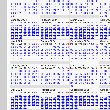
01
02
01
02
03
04
05
06
01
02
03
03
04
05
06
07
08
09
07
08
09
10
11
12
13
04
05
06
07
08
09
10
02
03
0
10
11
12
13
14
15
16
14
15
16
17
18
19
20
11
12
13
14
15
16
17
09
10
1
17
18
19
20
21
22
23
21
22
23
24
25
26
27
18
19
20
21
22
23
24
16
17
1
24
25
26
27
28
29
30
28
29
30
31
25
26
27
28
29
30
23
24
2
31
30
31
January 2024
February 2024
March 2024
April 20
Mo
Tu
We
Th
Fr
Sa
Su
Mo
Tu
We
Th
Fr
Sa
Su
Mo
Tu
We
Th
Fr
Sa
Su
Mo
Tu
W
01
02
03
04
05
06
07
01
02
03
04
01
02
03
01
02
0
08
09
10
11
12
13
14
05
06
07
08
09
10
11
04
05
06
07
08
09
10
08
09
1
15
16
17
18
19
20
21
12
13
14
15
16
17
18
11
12
13
14
15
16
17
15
16
1
22
23
24
25
26
27
28
19
20
21
22
23
24
25
18
19
20
21
22
23
24
22
23
2
29
30
31
26
27
28
29
25
26
27
28
29
30
29
30
July 2024
August 2024
September 2024
October
Mo
Tu
We
Th
Fr
Sa
Su
Mo
Tu
We
Th
Fr
Sa
Su
Mo
Tu
We
Th
Fr
Sa
Su
Mo
Tu
W
01
02
03
04
05
06
07
01
02
03
04
01
01
0
08
09
10
11
12
13
14
05
06
07
08
09
10
11
02
03
04
05
06
07
08
07
08
0
15
16
17
18
19
20
21
12
13
14
15
16
17
18
09
10
11
12
13
14
15
14
15
1
22
23
24
25
26
27
28
19
20
21
22
23
24
25
16
17
18
19
20
21
22
21
22
2
29
30
31
26
27
28
29
30
31
23
24
25
26
27
28
29
28
29
3
30
January 2025
February 2025
March 2025
April 20
Mo
Tu
We
Th
Fr
Sa
Su
Mo
Tu
We
Th
Fr
Sa
Su
Mo
Tu
We
Th
Fr
Sa
Su
Mo
Tu
W
01
02
03
04
05
01
02
01
02
01
0
06
07
08
09
10
11
12
03
04
05
06
07
08
09
03
04
05
06
07
08
09
07
08
0
13
14
15
16
17
18
19
10
11
12
13
14
15
16
10
11
12
13
14
15
16
14
15
1
20
21
22
23
24
25
26
17
18
19
20
21
22
23
17
18
19
20
21
22
23
21
22
2
27
28
29
30
31
24
25
26
27
28
24
25
26
27
28
29
28
29
3
31
July 2025
August 2025
September 2025
October
Mo
Tu
We
Th
Fr
Sa
Su
Mo
Tu
We
Th
Fr
Sa
Su
Mo
Tu
We
Th
Fr
Sa
Su
Mo
Tu
W
01
02
03
04
05
06
01
02
03
01
02
03
04
05
06
07
0
07
08
09
10
11
12
13
04
05
06
07
08
09
10
08
09
10
11
12
13
14
06
07
0
14
15
16
17
18
19
20
11
12
13
14
15
16
17
15
16
17
18
19
20
21
13
14
1
21
22
23
24
25
26
27
18
19
20
21
22
23
24
22
23
24
25
26
27
28
20
21
2
28
29
30
31
25
26
27
28
29
30
31
29
30
27
28
2