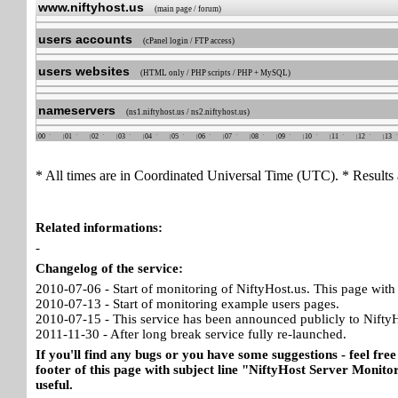
www.niftyhost.us
(main page / forum)
users accounts
(cPanel login / FTP access)
users websites
(HTML only / PHP scripts / PHP + MySQL)
nameservers
(ns1.niftyhost.us / ns2.niftyhost.us)
00
01
02
03
04
05
06
07
08
09
10
11
12
13
* All times are in Coordinated Universal Time (UTC). * Results 
Related informations:
-
Changelog of the service:
2010-07-06 - Start of monitoring of NiftyHost.us. This page with 
2010-07-13 - Start of monitoring example users pages.
2010-07-15 - This service has been announced publicly to NiftyH
2011-11-30 - After long break service fully re-launched.
If you'll find any bugs or you have some suggestions - feel free
footer of this page with subject line "NiftyHost Server Monitor
useful.