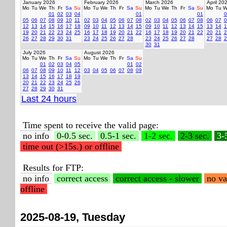
January 2026
February 2026
March 2026
April 20
Mo
Tu
We
Th
Fr
Sa
Su
Mo
Tu
We
Th
Fr
Sa
Su
Mo
Tu
We
Th
Fr
Sa
Su
Mo
Tu
W
01
02
03
04
01
01
0
05
06
07
08
09
10
11
02
03
04
05
06
07
08
02
03
04
05
06
07
08
06
07
0
12
13
14
15
16
17
18
09
10
11
12
13
14
15
09
10
11
12
13
14
15
13
14
1
19
20
21
22
23
24
25
16
17
18
19
20
21
22
16
17
18
19
20
21
22
20
21
2
26
27
28
29
30
31
23
24
25
26
27
28
23
24
25
26
27
28
27
28
2
30
31
July 2026
August 2026
Mo
Tu
We
Th
Fr
Sa
Su
Mo
Tu
We
Th
Fr
Sa
Su
01
02
03
04
05
01
02
06
07
08
09
10
11
12
03
04
05
06
07
08
09
13
14
15
16
17
18
19
20
21
22
23
24
25
26
27
28
29
30
31
Last 24 hours
Time spent to receive the valid page:
no info
0-0.5 sec.
0.5-1 sec.
1-2 sec.
2-3 sec.
3-
time out (>15s.) or offline
Results for FTP:
no info
correct access
correct access - slower
no va
offline
2025-08-19, Tuesday