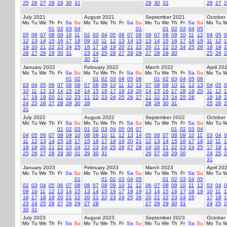
25
26
27
28
29
30
31
29
30
31
26
27
2
July 2021
August 2021
September 2021
October
Mo
Tu
We
Th
Fr
Sa
Su
Mo
Tu
We
Th
Fr
Sa
Su
Mo
Tu
We
Th
Fr
Sa
Su
Mo
Tu
W
01
02
03
04
01
01
02
03
04
05
05
06
07
08
09
10
11
02
03
04
05
06
07
08
06
07
08
09
10
11
12
04
05
0
12
13
14
15
16
17
18
09
10
11
12
13
14
15
13
14
15
16
17
18
19
11
12
1
19
20
21
22
23
24
25
16
17
18
19
20
21
22
20
21
22
23
24
25
26
18
19
2
26
27
28
29
30
31
23
24
25
26
27
28
29
27
28
29
30
25
26
2
30
31
January 2022
February 2022
March 2022
April 20
Mo
Tu
We
Th
Fr
Sa
Su
Mo
Tu
We
Th
Fr
Sa
Su
Mo
Tu
We
Th
Fr
Sa
Su
Mo
Tu
W
01
02
01
02
03
04
05
06
01
02
03
04
05
06
03
04
05
06
07
08
09
07
08
09
10
11
12
13
07
08
09
10
11
12
13
04
05
0
10
11
12
13
14
15
16
14
15
16
17
18
19
20
14
15
16
17
18
19
20
11
12
1
17
18
19
20
21
22
23
21
22
23
24
25
26
27
21
22
23
24
25
26
18
19
2
24
25
26
27
28
29
30
28
28
29
30
31
25
26
2
31
July 2022
August 2022
September 2022
October
Mo
Tu
We
Th
Fr
Sa
Su
Mo
Tu
We
Th
Fr
Sa
Su
Mo
Tu
We
Th
Fr
Sa
Su
Mo
Tu
W
01
02
03
01
02
03
04
05
06
07
01
02
03
04
04
05
06
07
08
09
10
08
09
10
11
12
13
14
05
06
07
08
09
10
11
03
04
0
11
12
13
14
15
16
17
15
16
17
18
19
20
21
12
13
14
15
16
17
18
10
11
1
18
19
20
21
22
23
24
22
23
24
25
26
27
28
19
20
21
22
23
24
25
17
18
1
25
26
27
28
29
30
31
29
30
31
26
27
28
29
30
24
25
2
31
January 2023
February 2023
March 2023
April 20
Mo
Tu
We
Th
Fr
Sa
Su
Mo
Tu
We
Th
Fr
Sa
Su
Mo
Tu
We
Th
Fr
Sa
Su
Mo
Tu
W
01
01
02
03
04
05
01
02
03
04
05
02
03
04
05
06
07
08
06
07
08
09
10
11
12
06
07
08
09
10
11
12
03
04
0
09
10
11
12
13
14
15
13
14
15
16
17
18
19
13
14
15
16
17
18
19
10
11
1
16
17
18
19
20
21
22
20
21
22
23
24
25
26
20
21
22
23
24
25
17
18
1
23
24
25
26
27
28
29
27
28
27
28
29
30
31
24
25
2
30
31
July 2023
August 2023
September 2023
October
Mo
Tu
We
Th
Fr
Sa
Su
Mo
Tu
We
Th
Fr
Sa
Su
Mo
Tu
We
Th
Fr
Sa
Su
Mo
Tu
W