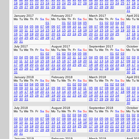
18
19
20
21
22
23
24
22
23
24
25
26
27
28
19
20
21
22
23
24
25
17
18
1
25
26
27
28
29
30
31
29
30
31
26
27
28
29
30
24
25
2
31
January 2017
February 2017
March 2017
April 20
Mo
Tu
We
Th
Fr
Sa
Su
Mo
Tu
We
Th
Fr
Sa
Su
Mo
Tu
We
Th
Fr
Sa
Su
Mo
Tu
W
01
01
02
03
04
05
01
02
03
04
05
02
03
04
05
06
07
08
06
07
08
09
10
11
12
06
07
08
09
10
11
12
03
04
0
09
10
11
12
13
14
15
13
14
15
16
17
18
19
13
14
15
16
17
18
19
10
11
1
16
17
18
19
20
21
22
20
21
22
23
24
25
26
20
21
22
23
24
25
17
18
1
23
24
25
26
27
28
29
27
28
27
28
29
30
31
24
25
2
30
31
July 2017
August 2017
September 2017
October
Mo
Tu
We
Th
Fr
Sa
Su
Mo
Tu
We
Th
Fr
Sa
Su
Mo
Tu
We
Th
Fr
Sa
Su
Mo
Tu
W
01
02
01
02
03
04
05
06
01
02
03
03
04
05
06
07
08
09
07
08
09
10
11
12
13
04
05
06
07
08
09
10
02
03
0
10
11
12
13
14
15
16
14
15
16
17
18
19
20
11
12
13
14
15
16
17
09
10
1
17
18
19
20
21
22
23
21
22
23
24
25
26
27
18
19
20
21
22
23
24
16
17
1
24
25
26
27
28
29
30
28
29
30
31
25
26
27
28
29
30
23
24
2
31
30
31
January 2018
February 2018
March 2018
April 20
Mo
Tu
We
Th
Fr
Sa
Su
Mo
Tu
We
Th
Fr
Sa
Su
Mo
Tu
We
Th
Fr
Sa
Su
Mo
Tu
W
01
02
03
04
05
06
07
01
02
03
04
01
02
03
04
08
09
10
11
12
13
14
05
06
07
08
09
10
11
05
06
07
08
09
10
11
02
03
0
15
16
17
18
19
20
21
12
13
14
15
16
17
18
12
13
14
15
16
17
18
09
10
1
22
23
24
25
26
27
28
19
20
21
22
23
24
25
19
20
21
22
23
24
16
17
1
29
30
31
26
27
28
26
27
28
29
30
31
23
24
2
30
July 2018
August 2018
September 2018
October
Mo
Tu
We
Th
Fr
Sa
Su
Mo
Tu
We
Th
Fr
Sa
Su
Mo
Tu
We
Th
Fr
Sa
Su
Mo
Tu
W
01
01
02
03
04
05
01
02
01
02
0
02
03
04
05
06
07
08
06
07
08
09
10
11
12
03
04
05
06
07
08
09
08
09
1
09
10
11
12
13
14
15
13
14
15
16
17
18
19
10
11
12
13
14
15
16
15
16
1
16
17
18
19
20
21
22
20
21
22
23
24
25
26
17
18
19
20
21
22
23
22
23
2
23
24
25
26
27
28
29
27
28
29
30
31
24
25
26
27
28
29
30
29
30
3
30
31
January 2019
February 2019
March 2019
April 20