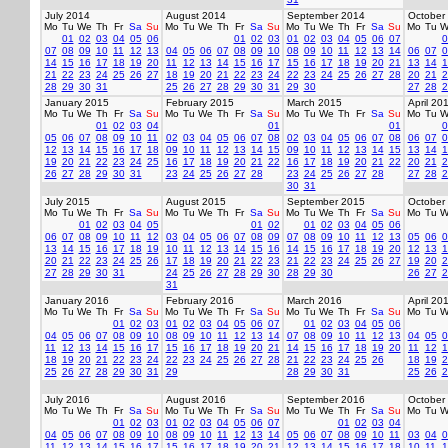
July 2014
August 2014
September 2014
October
Mo
Tu
We
Th
Fr
Sa
Su
Mo
Tu
We
Th
Fr
Sa
Su
Mo
Tu
We
Th
Fr
Sa
Su
Mo
Tu
W
01
02
03
04
05
06
01
02
03
01
02
03
04
05
06
07
0
07
08
09
10
11
12
13
04
05
06
07
08
09
10
08
09
10
11
12
13
14
06
07
0
14
15
16
17
18
19
20
11
12
13
14
15
16
17
15
16
17
18
19
20
21
13
14
1
21
22
23
24
25
26
27
18
19
20
21
22
23
24
22
23
24
25
26
27
28
20
21
2
28
29
30
31
25
26
27
28
29
30
31
29
30
27
28
2
January 2015
February 2015
March 2015
April 20
Mo
Tu
We
Th
Fr
Sa
Su
Mo
Tu
We
Th
Fr
Sa
Su
Mo
Tu
We
Th
Fr
Sa
Su
Mo
Tu
W
01
02
03
04
01
01
0
05
06
07
08
09
10
11
02
03
04
05
06
07
08
02
03
04
05
06
07
08
06
07
0
12
13
14
15
16
17
18
09
10
11
12
13
14
15
09
10
11
12
13
14
15
13
14
1
19
20
21
22
23
24
25
16
17
18
19
20
21
22
16
17
18
19
20
21
22
20
21
2
26
27
28
29
30
31
23
24
25
26
27
28
23
24
25
26
27
28
27
28
2
30
31
July 2015
August 2015
September 2015
October
Mo
Tu
We
Th
Fr
Sa
Su
Mo
Tu
We
Th
Fr
Sa
Su
Mo
Tu
We
Th
Fr
Sa
Su
Mo
Tu
W
01
02
03
04
05
01
02
01
02
03
04
05
06
06
07
08
09
10
11
12
03
04
05
06
07
08
09
07
08
09
10
11
12
13
05
06
0
13
14
15
16
17
18
19
10
11
12
13
14
15
16
14
15
16
17
18
19
20
12
13
1
20
21
22
23
24
25
26
17
18
19
20
21
22
23
21
22
23
24
25
26
27
19
20
2
27
28
29
30
31
24
25
26
27
28
29
30
28
29
30
26
27
2
31
January 2016
February 2016
March 2016
April 20
Mo
Tu
We
Th
Fr
Sa
Su
Mo
Tu
We
Th
Fr
Sa
Su
Mo
Tu
We
Th
Fr
Sa
Su
Mo
Tu
W
01
02
03
01
02
03
04
05
06
07
01
02
03
04
05
06
04
05
06
07
08
09
10
08
09
10
11
12
13
14
07
08
09
10
11
12
13
04
05
0
11
12
13
14
15
16
17
15
16
17
18
19
20
21
14
15
16
17
18
19
20
11
12
1
18
19
20
21
22
23
24
22
23
24
25
26
27
28
21
22
23
24
25
26
18
19
2
25
26
27
28
29
30
31
29
28
29
30
31
25
26
2
July 2016
August 2016
September 2016
October
Mo
Tu
We
Th
Fr
Sa
Su
Mo
Tu
We
Th
Fr
Sa
Su
Mo
Tu
We
Th
Fr
Sa
Su
Mo
Tu
W
01
02
03
01
02
03
04
05
06
07
01
02
03
04
04
05
06
07
08
09
10
08
09
10
11
12
13
14
05
06
07
08
09
10
11
03
04
0
11
12
13
14
15
16
17
15
16
17
18
19
20
21
12
13
14
15
16
17
18
10
11
1