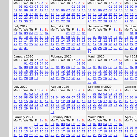
Mo
Tu
We
Th
Fr
Sa
Su
Mo
Tu
We
Th
Fr
Sa
Su
Mo
Tu
We
Th
Fr
Sa
Su
Mo
Tu
W
01
02
03
04
05
06
01
02
03
01
02
03
01
02
0
07
08
09
10
11
12
13
04
05
06
07
08
09
10
04
05
06
07
08
09
10
08
09
1
14
15
16
17
18
19
20
11
12
13
14
15
16
17
11
12
13
14
15
16
17
15
16
1
21
22
23
24
25
26
27
18
19
20
21
22
23
24
18
19
20
21
22
23
24
22
23
2
28
29
30
31
25
26
27
28
25
26
27
28
29
30
29
30
July 2019
August 2019
September 2019
October
Mo
Tu
We
Th
Fr
Sa
Su
Mo
Tu
We
Th
Fr
Sa
Su
Mo
Tu
We
Th
Fr
Sa
Su
Mo
Tu
W
01
02
03
04
05
06
07
01
02
03
04
01
01
0
08
09
10
11
12
13
14
05
06
07
08
09
10
11
02
03
04
05
06
07
08
07
08
0
15
16
17
18
19
20
21
12
13
14
15
16
17
18
09
10
11
12
13
14
15
14
15
1
22
23
24
25
26
27
28
19
20
21
22
23
24
25
16
17
18
19
20
21
22
21
22
2
29
30
31
26
27
28
29
30
31
23
24
25
26
27
28
29
28
29
3
30
January 2020
February 2020
March 2020
April 20
Mo
Tu
We
Th
Fr
Sa
Su
Mo
Tu
We
Th
Fr
Sa
Su
Mo
Tu
We
Th
Fr
Sa
Su
Mo
Tu
W
01
02
03
04
05
01
02
01
0
06
07
08
09
10
11
12
03
04
05
06
07
08
09
02
03
04
05
06
07
08
06
07
0
13
14
15
16
17
18
19
10
11
12
13
14
15
16
09
10
11
12
13
14
15
13
14
1
20
21
22
23
24
25
26
17
18
19
20
21
22
23
16
17
18
19
20
21
22
20
21
2
27
28
29
30
31
24
25
26
27
28
29
23
24
25
26
27
28
27
28
2
30
31
July 2020
August 2020
September 2020
October
Mo
Tu
We
Th
Fr
Sa
Su
Mo
Tu
We
Th
Fr
Sa
Su
Mo
Tu
We
Th
Fr
Sa
Su
Mo
Tu
W
01
02
03
04
05
01
02
01
02
03
04
05
06
06
07
08
09
10
11
12
03
04
05
06
07
08
09
07
08
09
10
11
12
13
05
06
0
13
14
15
16
17
18
19
10
11
12
13
14
15
16
14
15
16
17
18
19
20
12
13
1
20
21
22
23
24
25
26
17
18
19
20
21
22
23
21
22
23
24
25
26
27
19
20
2
27
28
29
30
31
24
25
26
27
28
29
30
28
29
30
26
27
2
31
January 2021
February 2021
March 2021
April 20
Mo
Tu
We
Th
Fr
Sa
Su
Mo
Tu
We
Th
Fr
Sa
Su
Mo
Tu
We
Th
Fr
Sa
Su
Mo
Tu
W
01
02
03
01
02
03
04
05
06
07
01
02
03
04
05
06
07
04
05
06
07
08
09
10
08
09
10
11
12
13
14
08
09
10
11
12
13
14
05
06
0
11
12
13
14
15
16
17
15
16
17
18
19
20
21
15
16
17
18
19
20
21
12
13
1
18
19
20
21
22
23
24
22
23
24
25
26
27
28
22
23
24
25
26
27
19
20
2