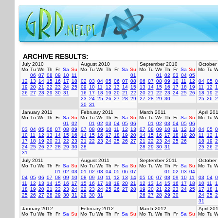
ARCHIVE RESULTS:
July 2010
August 2010
September 2010
October
Mo
Tu
We
Th
Fr
Sa
Su
Mo
Tu
We
Th
Fr
Sa
Su
Mo
Tu
We
Th
Fr
Sa
Su
Mo
Tu
W
06
07
08
09
10
11
01
01
02
03
04
05
12
13
14
15
16
17
18
02
03
04
05
06
07
08
06
07
08
09
10
11
12
04
05
0
19
20
21
22
23
24
25
09
10
11
12
13
14
15
13
14
15
16
17
18
19
11
12
1
26
27
28
29
30
31
16
17
18
19
20
21
22
20
21
22
23
24
25
26
18
19
2
23
24
25
26
27
28
29
27
28
29
30
25
26
2
30
31
January 2011
February 2011
March 2011
April 20
Mo
Tu
We
Th
Fr
Sa
Su
Mo
Tu
We
Th
Fr
Sa
Su
Mo
Tu
We
Th
Fr
Sa
Su
Mo
Tu
W
01
02
01
02
03
04
05
06
01
02
03
04
05
06
03
04
05
06
07
08
09
07
08
09
10
11
12
13
07
08
09
10
11
12
13
04
05
0
10
11
12
13
14
15
16
14
15
16
17
18
19
20
14
15
16
17
18
19
20
11
12
1
17
18
19
20
21
22
23
21
22
23
24
25
26
27
21
22
23
24
25
26
18
19
2
24
25
26
27
28
29
30
28
28
29
30
31
25
26
2
31
July 2011
August 2011
September 2011
October
Mo
Tu
We
Th
Fr
Sa
Su
Mo
Tu
We
Th
Fr
Sa
Su
Mo
Tu
We
Th
Fr
Sa
Su
Mo
Tu
W
01
02
03
01
02
03
04
05
06
07
01
02
03
04
04
05
06
07
08
09
10
08
09
10
11
12
13
14
05
06
07
08
09
10
11
03
04
0
11
12
13
14
15
16
17
15
16
17
18
19
20
21
12
13
14
15
16
17
18
10
11
1
18
19
20
21
22
23
24
22
23
24
25
26
27
28
19
20
21
22
23
24
25
17
18
1
25
26
27
28
29
30
31
29
30
31
26
27
28
29
30
24
25
2
31
January 2012
February 2012
March 2012
April 20
Mo
Tu
We
Th
Fr
Sa
Su
Mo
Tu
We
Th
Fr
Sa
Su
Mo
Tu
We
Th
Fr
Sa
Su
Mo
Tu
W