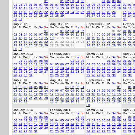
01
01
02
03
04
05
01
02
03
04
02
03
04
05
06
07
08
06
07
08
09
10
11
12
05
06
07
08
09
10
11
02
03
0
09
10
11
12
13
14
15
13
14
15
16
17
18
19
12
13
14
15
16
17
18
09
10
1
16
17
18
19
20
21
22
20
21
22
23
24
25
26
19
20
21
22
23
24
16
17
1
23
24
25
26
27
28
29
27
28
29
26
27
28
29
30
31
23
24
2
30
31
30
July 2012
August 2012
September 2012
October
Mo
Tu
We
Th
Fr
Sa
Su
Mo
Tu
We
Th
Fr
Sa
Su
Mo
Tu
We
Th
Fr
Sa
Su
Mo
Tu
W
01
01
02
03
04
05
01
02
01
02
0
02
03
04
05
06
07
08
06
07
08
09
10
11
12
03
04
05
06
07
08
09
08
09
1
09
10
11
12
13
14
15
13
14
15
16
17
18
19
10
11
12
13
14
15
16
15
16
1
16
17
18
19
20
21
22
20
21
22
23
24
25
26
17
18
19
20
21
22
23
22
23
2
23
24
25
26
27
28
29
27
28
29
30
31
24
25
26
27
28
29
30
29
30
3
30
31
January 2013
February 2013
March 2013
April 20
Mo
Tu
We
Th
Fr
Sa
Su
Mo
Tu
We
Th
Fr
Sa
Su
Mo
Tu
We
Th
Fr
Sa
Su
Mo
Tu
W
01
02
03
04
05
06
01
02
03
01
02
03
01
02
0
07
08
09
10
11
12
13
04
05
06
07
08
09
10
04
05
06
07
08
09
10
08
09
1
14
15
16
17
18
19
20
11
12
13
14
15
16
17
11
12
13
14
15
16
17
15
16
1
21
22
23
24
25
26
27
18
19
20
21
22
23
24
18
19
20
21
22
23
24
22
23
2
28
29
30
31
25
26
27
28
25
26
27
28
29
30
29
30
July 2013
August 2013
September 2013
October
Mo
Tu
We
Th
Fr
Sa
Su
Mo
Tu
We
Th
Fr
Sa
Su
Mo
Tu
We
Th
Fr
Sa
Su
Mo
Tu
W
01
02
03
04
05
06
07
01
02
03
04
01
01
0
08
09
10
11
12
13
14
05
06
07
08
09
10
11
02
03
04
05
06
07
08
07
08
0
15
16
17
18
19
20
21
12
13
14
15
16
17
18
09
10
11
12
13
14
15
14
15
1
22
23
24
25
26
27
28
19
20
21
22
23
24
25
16
17
18
19
20
21
22
21
22
2
29
30
31
26
27
28
29
30
31
23
24
25
26
27
28
29
28
29
3
30
January 2014
February 2014
March 2014
April 20
Mo
Tu
We
Th
Fr
Sa
Su
Mo
Tu
We
Th
Fr
Sa
Su
Mo
Tu
We
Th
Fr
Sa
Su
Mo
Tu
W
01
02
03
04
05
01
02
01
02
01
0
06
07
08
09
10
11
12
03
04
05
06
07
08
09
03
04
05
06
07
08
09
07
08
0
13
14
15
16
17
18
19
10
11
12
13
14
15
16
10
11
12
13
14
15
16
14
15
1
20
21
22
23
24
25
26
17
18
19
20
21
22
23
17
18
19
20
21
22
23
21
22
2
27
28
29
30
31
24
25
26
27
28
24
25
26
27
28
29
28
29
3
31